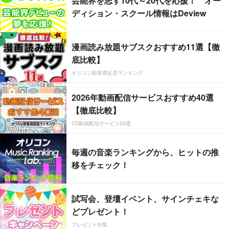
芸能界を志す10代～20代を応援！ オー
ディション・スクール情報はDeview
漫画読み放題サブスクおすすめ11選【徹
底比較】
オリコン顧客満足度ランキング
2026年動画配信サービスおすすめ40選
【徹底比較】
CS動画配信サービス20選
毎週の音楽ランキングから、ヒットの推
移をチェック！
試写会、登壇イベント、サインチェキな
どプレゼント！
プレゼント特集