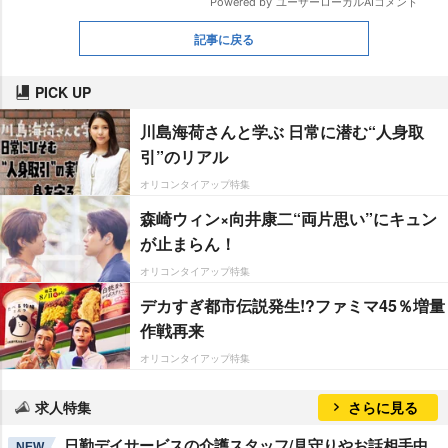
記事に戻る
PICK UP
川島海荷さんと学ぶ 日常に潜む“人身取
引”のリアル
オリコンタイアップ特集
森崎ウィン×向井康二“両片思い”にキュン
が止まらん！
オリコンタイアップ特集
デカすぎ都市伝説発生!?ファミマ45％増量
作戦再来
オリコンタイアップ特集
求人特集
さらに見る
日勤デイサービスの介護スタッフ/見守りやお話相手中
NEW