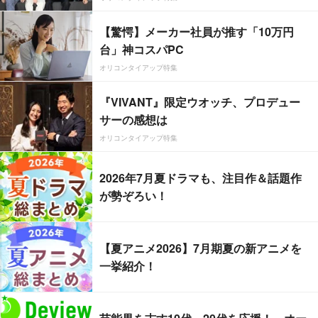
【驚愕】メーカー社員が推す「10万円
台」神コスパPC
オリコンタイアップ特集
『VIVANT』限定ウオッチ、プロデュー
サーの感想は
オリコンタイアップ特集
2026年7月夏ドラマも、注目作＆話題作
が勢ぞろい！
【夏アニメ2026】7月期夏の新アニメを
一挙紹介！