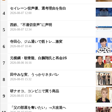
セイレーン役声優、選考理由を告白
4
2026-08-07 12:00
西鉄、“不適切音声”に声明
5
2026-08-07 12:34
寺田心、ジム通いで筋トレ…激変
6
2026-08-07 10:46
元横綱・朝青龍、白鵬翔氏と再会2S
7
2026-08-06 16:16
田中みな実、うっかりネタバレ
8
2026-08-05 15:32
研ナオコ、コンビニで買う商品
9
2026-08-05 15:10
「父の部屋を奪いたい」→大改造へ