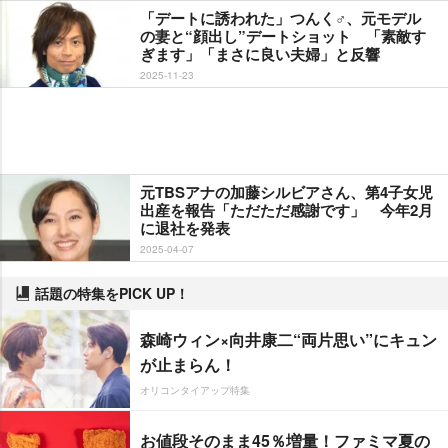
「デートに誘われた」つんく♂、元モデル
の妻と“顔出し”デートショット 「素敵す
ぎます」「まさに良い夫婦」と反響
2025-11-23
元TBSアナの加藤シルビアさん、第4子女児
出産を報告「ただただ感謝です」 今年2月
に退社を発表
2025-04-07
話題の特集をPICK UP！
森崎ウィン×向井康二“両片思い”にキュン
が止まらん！
オリコンタイアップ特集
お値段そのまま45％増量！ファミマ夏の