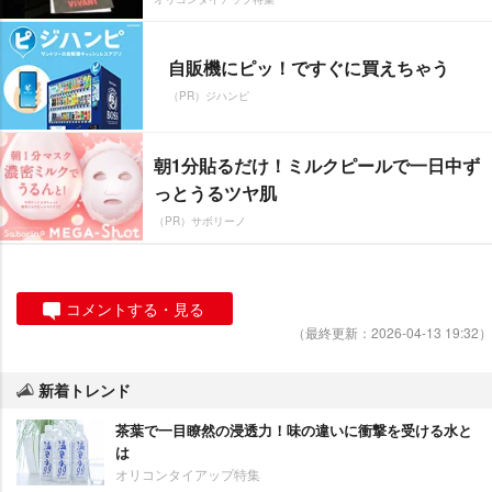
自販機にピッ！ですぐに買えちゃう
（PR）ジハンピ
朝1分貼るだけ！ミルクピールで一日中ず
っとうるツヤ肌
（PR）サボリーノ
コメントする・見る
（最終更新：2026-04-13 19:32）
新着トレンド
茶葉で一目瞭然の浸透力！味の違いに衝撃を受ける水と
は
オリコンタイアップ特集