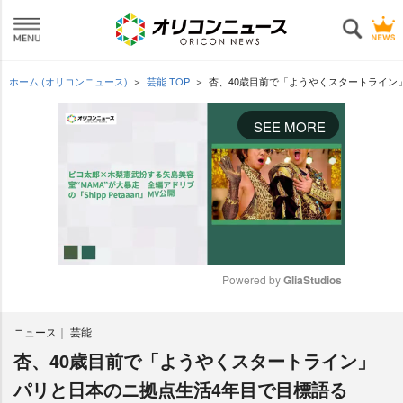
ホーム (オリコンニュース)
芸能 TOP
杏、40歳目前で「ようやくスタートライン
SEE MORE
Powered by 
GliaStudios
M
ニュース
芸能
u
t
杏、40歳目前で「ようやくスタートライン」
e
パリと日本のニ拠点生活4年目で目標語る