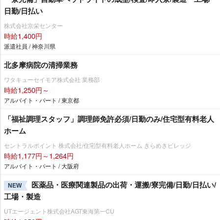
日勤/日払い
株式会社京栄センター
時給1,400円
派遣社員 / 神奈川県
北多摩病院の清掃業務
ワタキューセイモア株式会社 業務部
時給1,250円～
アルバイト・パート / 東京都
「福祉調理スタッフ」調理師免許必須/日勤のみ/住宅型有料老人
ホーム
セントラルポイント 株式会社/住宅型有料老人ホーム きらめきビレッジ
時給1,177円～1,264円
アルバイト・パート / 大阪府
医薬品・医療関連製品の出荷・運搬/寮完備/日勤/日払い/
NEW
工場・製造
UTエージェント株式会社AGT東海第一CU