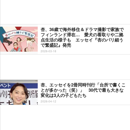
杏、36歳で海外移住＆ドラマ撮影で家族で
フィンランド滞在… 愛犬の看取りや二拠
点生活の様子も エッセイ『杏のパリ細う
で繁盛記』発売
2026-03-18
杏、エッセイを2冊同時刊行「台所で書くこ
とが多かった（笑）」 30代で最も大きな
変化は3人の子どもたち
2026-04-12