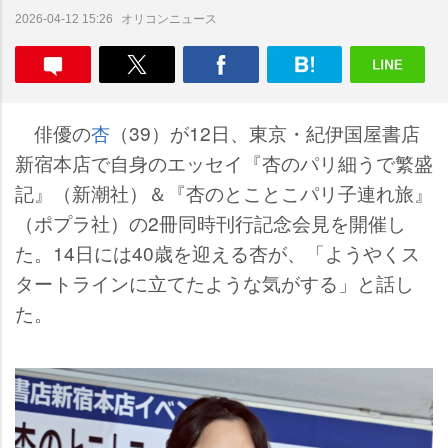
オリコンニュース
2026-04-12 15:26
俳優の
杏
（39）が12日、東京・紀伊国屋書店
新宿本店で自身のエッセイ『杏のパリ細うで繁盛
記』（新潮社）＆『杏のとことこパリ子連れ旅』
（ポプラ社）の2冊同時刊行記念会見を開催し
た。14日には40歳を迎える杏が、「ようやくス
タートラインに立てたような気がする」と話し
た。