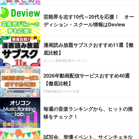
芸能界を志す10代～20代を応援！ オー
ディション・スクール情報はDeview
漫画読み放題サブスクおすすめ11選【徹
底比較】
オリコン顧客満足度ランキング
2026年動画配信サービスおすすめ40選
【徹底比較】
CS動画配信サービス20選
毎週の音楽ランキングから、ヒットの推
移をチェック！
試写会、登壇イベント、サインチェキな