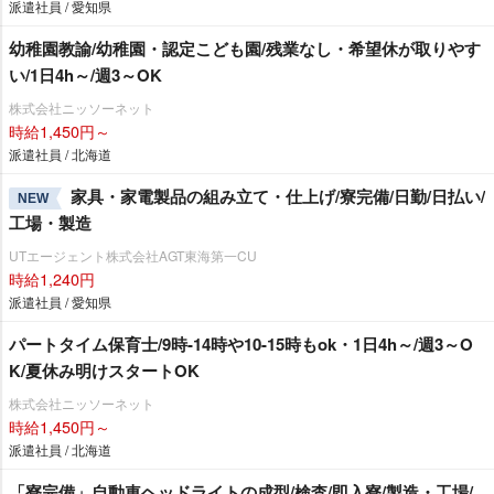
派遣社員 / 愛知県
幼稚園教諭/幼稚園・認定こども園/残業なし・希望休が取りやす
い/1日4h～/週3～OK
株式会社ニッソーネット
時給1,450円～
派遣社員 / 北海道
家具・家電製品の組み立て・仕上げ/寮完備/日勤/日払い/
NEW
工場・製造
UTエージェント株式会社AGT東海第一CU
時給1,240円
派遣社員 / 愛知県
パートタイム保育士/9時-14時や10-15時もok・1日4h～/週3～O
K/夏休み明けスタートOK
株式会社ニッソーネット
時給1,450円～
派遣社員 / 北海道
「寮完備」自動車ヘッドライトの成型/検査/即入寮/製造・工場/