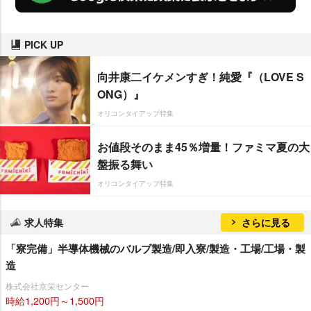
PICK UP
向井康二イケメンすぎ！純愛『（LOVE S
ONG）』
オリコンタイアップ特集
お値段そのまま45％増量！ファミマ夏の大
盤振る舞い
オリコンタイアップ特集
求人特集
さらに見る
「寮完備」半導体機械のバルブ製造/即入寮/製造・工場/工場・製
造
株式会社京栄センター
時給1,200円～1,500円