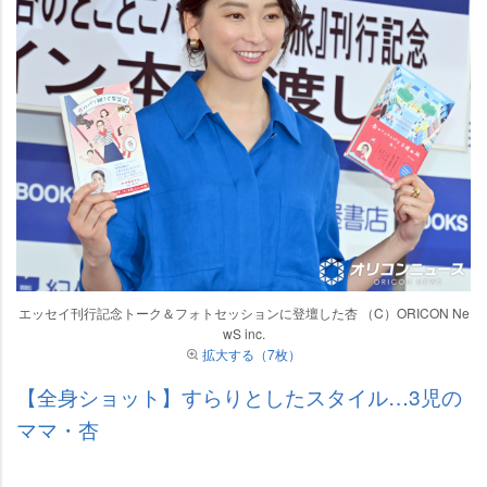
エッセイ刊行記念トーク＆フォトセッションに登壇した杏 （C）ORICON Ne
wS inc.
拡大する（7枚）
【全身ショット】すらりとしたスタイル…3児の
ママ・杏