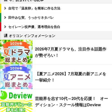
自宅で「温泉卵」を簡単に作る方法
田中みな実、うっかりネタバレ
セイレーン役声優、選考理由を告白
オリコン インフォメーション
2026年7月夏ドラマも、注目作＆話題作
が勢ぞろい！
【夏アニメ2026】7月期夏の新アニメを
一挙紹介！
芸能界を志す10代～20代を応援！ オー
ディション・スクール情報はDeview