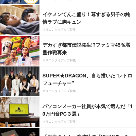
イケメンてんこ盛り！尊すぎる男子の純
情ラブに胸キュン
オリコンタイアップ特集
デカすぎ都市伝説発生!?ファミマ45％増
量作戦再来
オリコンタイアップ特集
SUPER★DRAGON、自ら描いた”レトロ
フューチャー”
オリコンタイアップ特集
パソコンメーカー社員が本気で選んだ「1
0万円台PC３選」
オリコンタイアップ特集