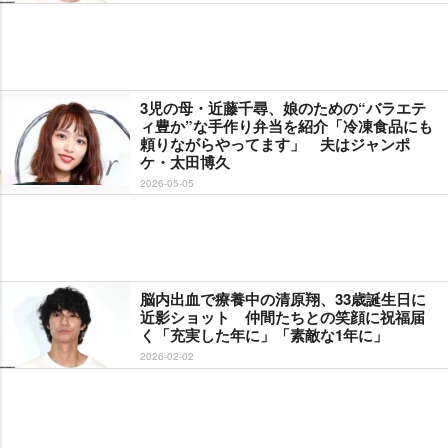
3児の母・近藤千尋、娘のための“バラエテ
ィ豊か”な手作り弁当を紹介「冷凍食品にも
頼りながらやってます」 夫はジャンポ
ケ・太田博久
2026-05-05
脳内出血で療養中の清原翔、33歳誕生日に
近影ショット 仲間たちとの笑顔に祝福届
く「充実した年に」「素敵な1年に」
2026-02-02