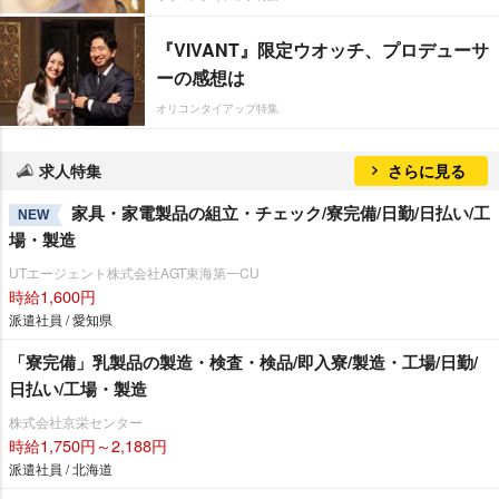
『VIVANT』限定ウオッチ、プロデューサ
ーの感想は
オリコンタイアップ特集
求人特集
さらに見る
家具・家電製品の組立・チェック/寮完備/日勤/日払い/工
NEW
場・製造
UTエージェント株式会社AGT東海第一CU
時給1,600円
派遣社員 / 愛知県
「寮完備」乳製品の製造・検査・検品/即入寮/製造・工場/日勤/
日払い/工場・製造
株式会社京栄センター
時給1,750円～2,188円
派遣社員 / 北海道