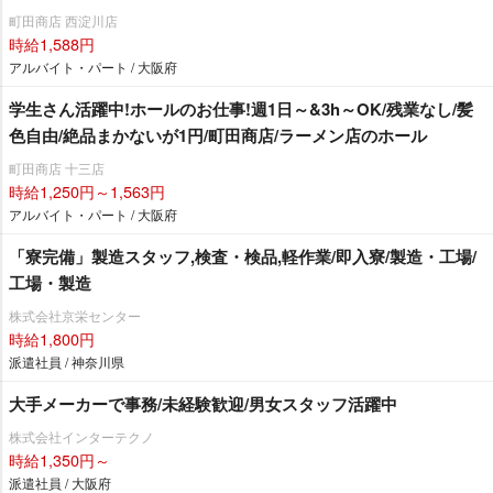
町田商店 西淀川店
時給1,588円
アルバイト・パート / 大阪府
学生さん活躍中!ホールのお仕事!週1日～&3h～OK/残業なし/髪
色自由/絶品まかないが1円/町田商店/ラーメン店のホール
町田商店 十三店
時給1,250円～1,563円
アルバイト・パート / 大阪府
「寮完備」製造スタッフ,検査・検品,軽作業/即入寮/製造・工場/
工場・製造
株式会社京栄センター
時給1,800円
派遣社員 / 神奈川県
大手メーカーで事務/未経験歓迎/男女スタッフ活躍中
株式会社インターテクノ
時給1,350円～
派遣社員 / 大阪府