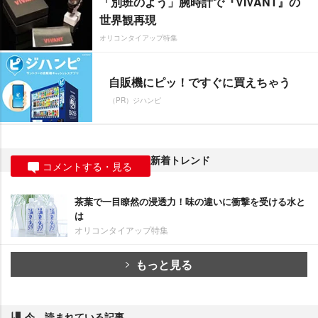
「別班のよう」腕時計で『VIVANT』の
世界観再現
オリコンタイアップ特集
自販機にピッ！ですぐに買えちゃう
（PR）ジハンピ
新着トレンド
コメントする・見る
茶葉で一目瞭然の浸透力！味の違いに衝撃を受ける水と
は
オリコンタイアップ特集
もっと見る
今、読まれている記事