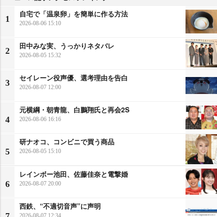
自宅で「温泉卵」を簡単に作る方法
1
2026-08-06 15:10
田中みな実、うっかりネタバレ
2
2026-08-05 15:32
セイレーン役声優、選考理由を告白
3
2026-08-07 12:00
元横綱・朝青龍、白鵬翔氏と再会2S
4
2026-08-06 16:16
研ナオコ、コンビニで買う商品
5
2026-08-05 15:10
レインボー池田、佐藤佳奈と電撃婚
6
2026-08-07 20:00
西鉄、“不適切音声”に声明
7
2026-08-07 12:34