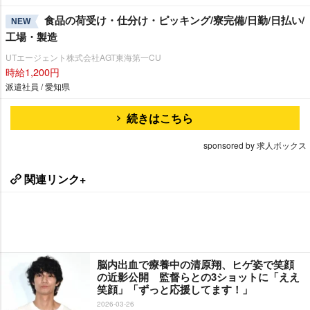
食品の荷受け・仕分け・ピッキング/寮完備/日勤/日払い/
NEW
工場・製造
UTエージェント株式会社AGT東海第一CU
時給1,200円
派遣社員 / 愛知県
続きはこちら
sponsored by 求人ボックス
関連リンク+
脳内出血で療養中の清原翔、ヒゲ姿で笑顔
の近影公開 監督らとの3ショットに「ええ
笑顔」「ずっと応援してます！」
2026-03-26