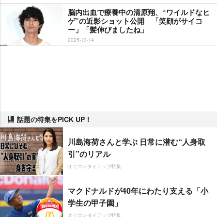
脳内出血で療養中の清原翔、“ワイルドなヒ
ゲ”の近影ショット公開 「笑顔がサイコ
ー」「髪伸びましたね」
2025-10-14
話題の特集をPICK UP！
川島海荷さんと学ぶ 日常に潜む“人身取
引”のリアル
オリコンタイアップ特集
マクドナルドが40年にわたり支える「小
学生の甲子園」
オリコンタイアップ特集