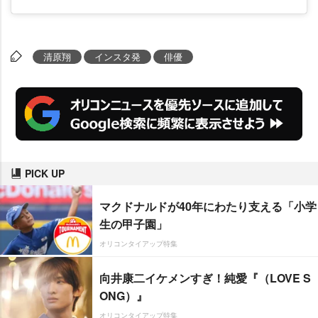
清原翔
インスタ発
俳優
PICK UP
マクドナルドが40年にわたり支える「小学
生の甲子園」
オリコンタイアップ特集
向井康二イケメンすぎ！純愛『（LOVE S
ONG）』
オリコンタイアップ特集