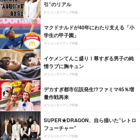
引”のリアル
オリコンタイアップ特集
マクドナルドが40年にわたり支える「小
学生の甲子園」
オリコンタイアップ特集
イケメンてんこ盛り！尊すぎる男子の純
情ラブに胸キュン
オリコンタイアップ特集
デカすぎ都市伝説発生!?ファミマ45％増
量作戦再来
オリコンタイアップ特集
SUPER★DRAGON、自ら描いた”レトロ
フューチャー”
オリコンタイアップ特集