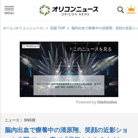
ホーム (オリコンニュース)
芸能 TOP
脳内出血で療養中の清原翔、笑顔の近影ショ
このニュースを見る
arrow_forward_ios
Powered by 
GliaStudios
M
ニュース
SNS発
u
t
脳内出血で療養中の清原翔、笑顔の近影ショ
e