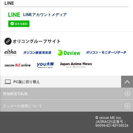
LINE
LINEアカウントメディア
PC版に切り替え
禁無断複写転載
クッキーの使用について
© oricon ME inc.
JASRAC許諾番号：
9009642140Y38026