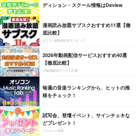
ディション・スクール情報はDeview
漫画読み放題サブスクおすすめ11選【徹
底比較】
オリコン顧客満足度ランキング
2026年動画配信サービスおすすめ40選
【徹底比較】
CS動画配信サービス20選
毎週の音楽ランキングから、ヒットの推
移をチェック！
試写会、登壇イベント、サインチェキな
どプレゼント！
プレゼント特集