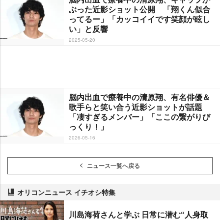
ぶった近影ショット公開 「翔くん似合
ってるー」「カッコイイです笑顔が眩し
い」と反響
2025-05-20
脳内出血で療養中の清原翔、有名俳優＆
歌手らと笑い合う近影ショットが話題
「凄すぎるメンバー」「ここの繋がりび
っくり！」
2026-05-16
ニュース一覧へ戻る
オリコンニュース イチオシ特集
川島海荷さんと学ぶ 日常に潜む“人身取