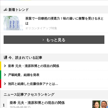
新着トレンド
茶葉で一目瞭然の浸透力！味の違いに衝撃を受ける水と
は
オリコンタイアップ特集
もっと見る
今、読まれている記事
亜希 元夫・清原和博との現在の関係
戸塚純貴、結婚を発表
池田と結婚した佐藤佳奈アナとは…
ニュース記事アクセスランキング
亜希 元夫・清原和博との現在の関係
1
2026-08-08 08:15