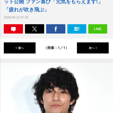
ット公開 ファン喜び「元気をもらえます!」
「疲れが吹き飛ぶ」
2026-04-11 07:10
（画像：1／1）
前へ
次へ