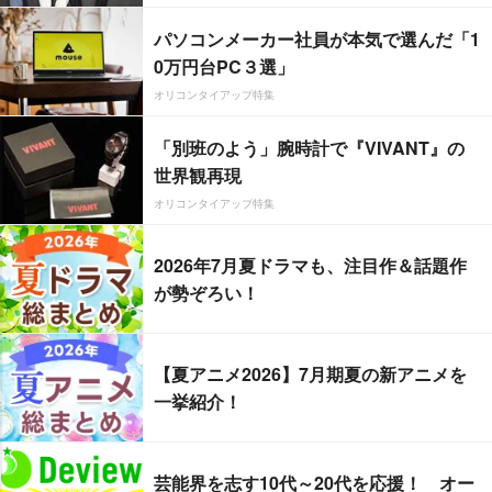
パソコンメーカー社員が本気で選んだ「1
0万円台PC３選」
オリコンタイアップ特集
「別班のよう」腕時計で『VIVANT』の
世界観再現
オリコンタイアップ特集
2026年7月夏ドラマも、注目作＆話題作
が勢ぞろい！
【夏アニメ2026】7月期夏の新アニメを
一挙紹介！
芸能界を志す10代～20代を応援！ オー