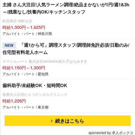
主婦 さん大注目!人気ラーメン調理/絶品まかないが1円/週1&3h
～/残業なし/扶養内OK/キッチンスタッフ
町田商店 仲町台店
時給1,300円～1,625円
アルバイト・パート / 神奈川県
「週1から可」調理スタッフ/調理師免許必須/日勤のみ/
NEW
住宅型有料老人ホーム
スマイルハート 株式会社/smilelink長久手はなみずき
時給1,150円～1,300円
アルバイト・パート / 愛知県
歯科助手/未経験OK・短時間OK
医療法人社団たもつデンタルクリニック
時給1,226円
アルバイト・パート / 東京都
続きはこちら
sponsored by 求人ボックス