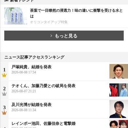
茶葉で一目瞭然の浸透力！味の違いに衝撃を受ける水と
は
オリコンタイアップ特集
もっと見る
ニュース記事アクセスランキング
戸塚純貴、結婚を発表
1
2026-08-08 17:54
テオくん、加藤乃愛との破局を発表
2
2026-08-07 21:21
及川光博が結婚を発表
3
2026-08-08 11:34
レインボー池田、佐藤佳奈と電撃婚