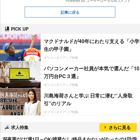
記事に戻る
PICK UP
マクドナルドが40年にわたり支える「小学
生の甲子園」
オリコンタイアップ特集
パソコンメーカー社員が本気で選んだ「10
万円台PC３選」
オリコンタイアップ特集
川島海荷さんと学ぶ 日常に潜む“人身取
引”のリアル
オリコンタイアップ特集
求人特集
さらに見る
深夜帯だけ!週1日～OK/残業なし/絶品まかないがたったの1円/学