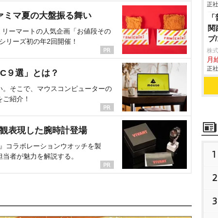
正社
ァミマ夏の大盤振る舞い
「
関
ミリーマートの人気企画「お値段その
プ
、シリーズ初の年2回開催！
株式
月
正社
C９選」とは？
い。そこで、マウスコンピューターの
をご紹介！
界観表現した腕時計登場
NT』コラボレーションウオッチを製
1
担当者が魅力を解説する。
2
3