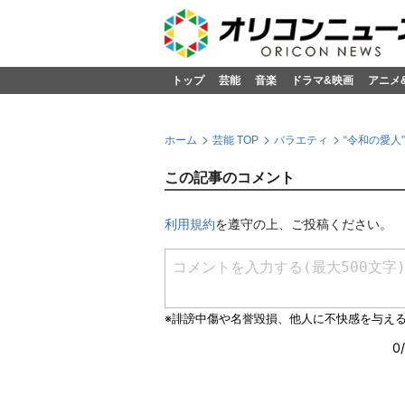
トップ
芸能
音楽
ドラマ&映画
アニメ
ホーム
芸能 TOP
バラエティ
“令和の愛人
この記事のコメント
利用規約
を遵守の上、ご投稿ください。