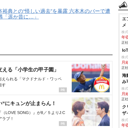
本裕典との“怪しい過去”を暴露 六本木のバーで遭
遇「遥か昔に…」
エ
メ
株
年収
正社
I
株
月
正社
支える「小学生の甲子園」
海
与えられる「マクドナルド・ワッペ
み
指す
株式
月
正社
い”にキュンが止まらん！
ク
OVE SONG）』が8／５よりJ:C
ザ
アラブ！
株
年収