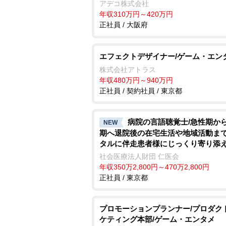
アデコ株式会社
年収310万円～420万円
正社員 / 大阪府
エフェクトデザイナー/ゲーム・エン
株式会社アトラス
年収480万円～940万円
正社員 / 契約社員 / 東京都
病院の言語聴覚士/急性期か
NEW
期へ退院後の在宅生活や地域活動ま
タルに伴走患者様にじっくり寄り添
境
社会医療法人財団 仁医会
年収350万2,800円～470万2,800円
正社員 / 東京都
プロモーションプランナー/プロダク
ケティング本部/ゲーム・エンタメ