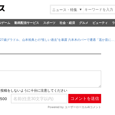
ニュース・特集
&ゲーム
動画配信サービス
スポーツ
社会・経済
グルメ
ビューティ
ラ
”27歳グラドル、山本裕典との“怪しい過去”を暴露 六本木のバーで遭遇「遥か昔に…