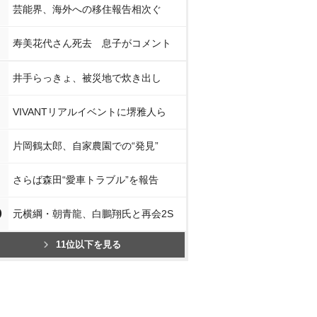
芸能界、海外への移住報告相次ぐ
寿美花代さん死去 息子がコメント
井手らっきょ、被災地で炊き出し
VIVANTリアルイベントに堺雅人ら
片岡鶴太郎、自家農園での“発見”
さらば森田“愛車トラブル”を報告
0
元横綱・朝青龍、白鵬翔氏と再会2S
11位以下を見る