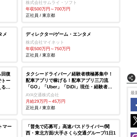
株式会社サムライ・ソフト
年収500万円～700万円
正社員 / 東京都
タメ
ディレクター/ゲーム・エンタメ
株式会社マイネット
年収500万円～750万円
正社員 / 東京都
ら回復
タクシードライバー／経験者積極募集中！
配車アプリで稼げる！配車アプリ三刀流
でトー
「GO」「Uber」「DiDi」現任・経験者対
える環
最
象！50万円支給！(規定あり)高島平駅より
AYA交通株式会社
徒歩2分 通勤楽々♪業界でも希少な出庫前の
月給29万円～45万円
釣銭救済制度あり(出庫者全員対象)2024年1
正社員 / 東京都
0月以降も74歳まで社保加入＆12勤務可能！
クレジット決済等の乗務員さんの各種手数
料負担なし！TiktokでAYA交通の魅力を発
トマー
「普免で応募可」高速バスドライバー/関
信中！（@aya.taxi）
西・東北方面/大手さくら交通グループ/1日1