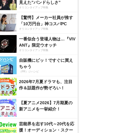
見えた”バンドらしさ”
オリコンタイアップ特集
【驚愕】メーカー社員が推す
「10万円台」神コスパPC
オリコンタイアップ特集
一番似合う登場人物は…『VIV
ANT』限定ウオッチ
オリコンタイアップ特集
自販機にピッ！ですぐに買え
ちゃう
（PR）ジハンピ
2026年7月夏ドラマも、注目
作＆話題作が勢ぞろい！
【夏アニメ2026】7月期夏の
新アニメを一挙紹介！
芸能界を志す10代～20代を応
援！オーディション・スクー