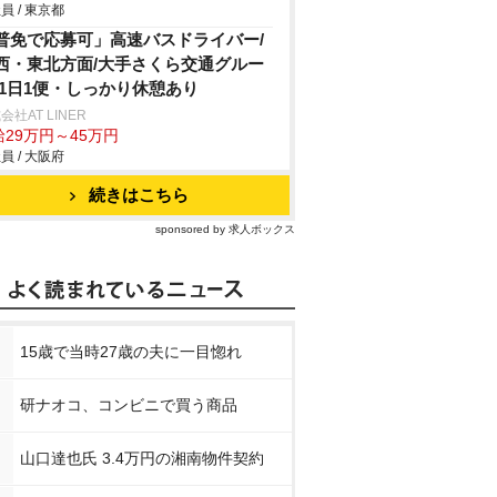
員 / 東京都
普免で応募可」高速バスドライバー/
西・東北方面/大手さくら交通グルー
/1日1便・しっかり休憩あり
会社AT LINER
給29万円～45万円
員 / 大阪府
続きはこちら
sponsored by 求人ボックス
15歳で当時27歳の夫に一目惚れ
研ナオコ、コンビニで買う商品
山口達也氏 3.4万円の湘南物件契約