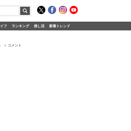
イフ
ランキング
推し活
新着トレンド
」
コメント