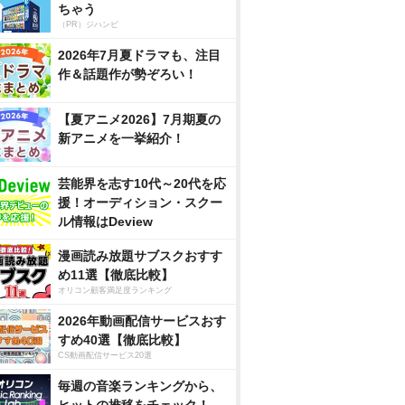
ちゃう
（PR）ジハンピ
2026年7月夏ドラマも、注目
作＆話題作が勢ぞろい！
【夏アニメ2026】7月期夏の
新アニメを一挙紹介！
芸能界を志す10代～20代を応
援！オーディション・スクー
ル情報はDeview
漫画読み放題サブスクおすす
め11選【徹底比較】
オリコン顧客満足度ランキング
2026年動画配信サービスおす
すめ40選【徹底比較】
CS動画配信サービス20選
毎週の音楽ランキングから、