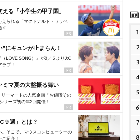
支える「小学生の甲子園」
与えられる「マクドナルド・ワッペ
指す
1
2
い”にキュンが止まらん！
OVE SONG）』が8／５よりJ:C
3
アラブ！
4
ァミマ夏の大盤振る舞い
5
ミリーマートの人気企画「お値段その
、シリーズ初の年2回開催！
6
C９選」とは？
7
い。そこで、マウスコンピューターの
8
をご紹介！