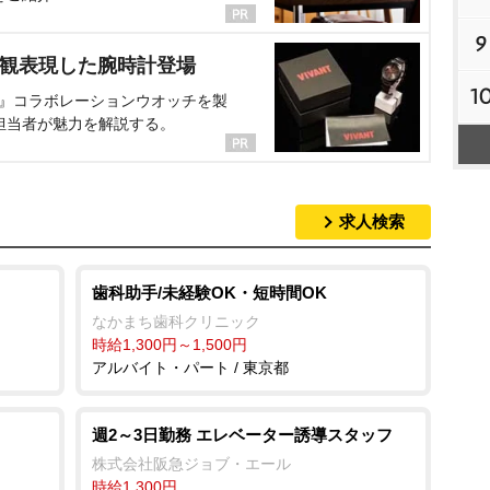
9
界観表現した腕時計登場
1
NT』コラボレーションウオッチを製
担当者が魅力を解説する。
求人検索
歯科助手/未経験OK・短時間OK
なかまち歯科クリニック
時給1,300円～1,500円
アルバイト・パート / 東京都
週2～3日勤務 エレベーター誘導スタッフ
株式会社阪急ジョブ・エール
時給1,300円