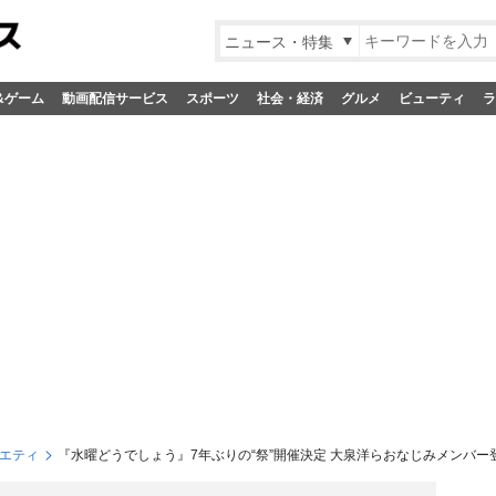
ニュース・特集
&ゲーム
動画配信サービス
スポーツ
社会・経済
グルメ
ビューティ
ラ
エティ
『水曜どうでしょう』7年ぶりの“祭”開催決定 大泉洋らおなじみメンバ