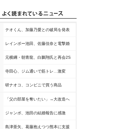
テオくん、加藤乃愛との破局を発表
レインボー池田、佐藤佳奈と電撃婚
元横綱・朝青龍、白鵬翔氏と再会2S
寺田心、ジム通いで筋トレ…激変
研ナオコ、コンビニで買う商品
「父の部屋を奪いたい」→大改造へ
ジャンボ、池田の結婚報告に感激
島津亜矢、葛藤抱えつつ熊本に支援