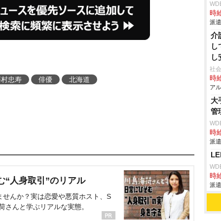
WD
時給
派遣
介
し
し
社会
時給
藤村忠寿
俳優
北海道
アル
大
管
WD
時給
派遣
L
WD
時給
む“人身取引”のリアル
派遣
ませんか？実は恋愛や悪質ホスト、S
海荷さんと学ぶリアルな実態。