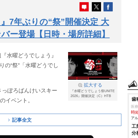
』7年ぶりの“祭”開催決定 大
ンバー登場【日時・場所詳細】
組『水曜どうでしょう』
りの“祭”「水曜どうでし
拡大する
K さっぽろばんけいスキー
『水曜どうでしょう祭UNITE
2026』開催決定（C）HTB
歯
説のイベント。
医療
時給
アル
記事全文
工
分