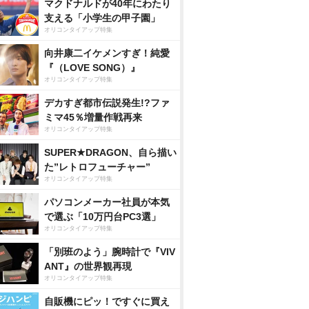
マクドナルドが40年にわたり
支える「小学生の甲子園」
オリコンタイアップ特集
向井康二イケメンすぎ！純愛
『（LOVE SONG）』
オリコンタイアップ特集
デカすぎ都市伝説発生!?ファ
ミマ45％増量作戦再来
オリコンタイアップ特集
SUPER★DRAGON、自ら描い
た”レトロフューチャー”
オリコンタイアップ特集
パソコンメーカー社員が本気
で選ぶ「10万円台PC3選」
オリコンタイアップ特集
「別班のよう」腕時計で『VIV
ANT』の世界観再現
オリコンタイアップ特集
自販機にピッ！ですぐに買え