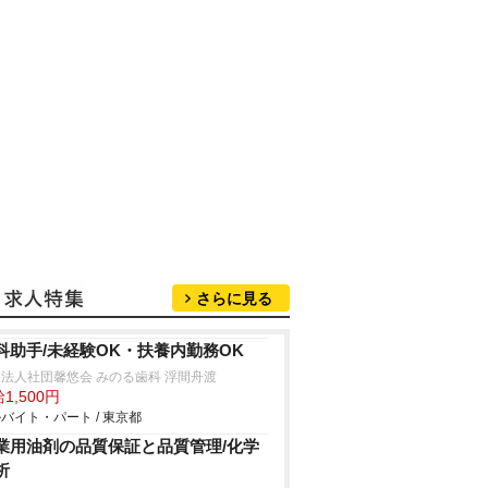
さらに見る
科助手/未経験OK・扶養内勤務OK
法人社団馨悠会 みのる歯科 浮間舟渡
1,500円
バイト・パート / 東京都
業用油剤の品質保証と品質管理/化学
析