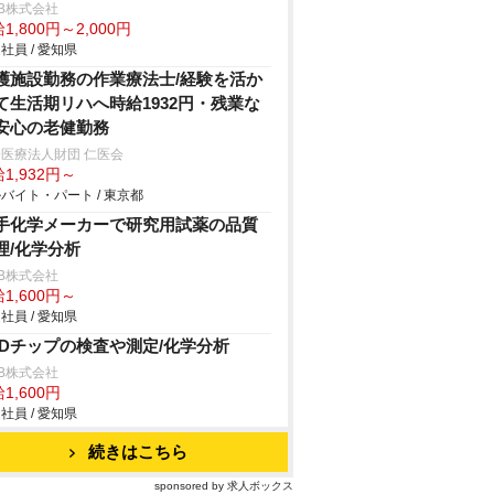
B株式会社
1,800円～2,000円
社員 / 愛知県
護施設勤務の作業療法士/経験を活か
て生活期リハへ時給1932円・残業な
安心の老健勤務
医療法人財団 仁医会
1,932円～
バイト・パート / 東京都
手化学メーカーで研究用試薬の品質
理/化学分析
B株式会社
1,600円～
社員 / 愛知県
EDチップの検査や測定/化学分析
B株式会社
1,600円
社員 / 愛知県
続きはこちら
sponsored by 求人ボックス