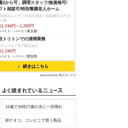
週2から可」調理スタッフ/無資格可/
フト相談可/特別養護老人ホーム
福祉法人アゼリヤ会/介護老人福祉施設 みやま
樹の苑
1,244円～1,260円
バイト・パート / 東京都
設トリトンでの清掃業務
タキューセイモア株式会社
1,190円
バイト・パート / 愛知県
続きはこちら
sponsored by 求人ボックス
15歳で当時27歳の夫に一目惚れ
研ナオコ、コンビニで買う商品