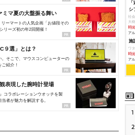
「
シ
ァミマ夏の大盤振る舞い
社会
大
ミリーマートの人気企画「お値段その
時給
、シリーズ初の年2回開催！
アル
施
C９選」とは？
ワ
時給
い。そこで、マウスコンピューターの
アル
をご紹介！
界観表現した腕時計登場
NT』コラボレーションウオッチを製
担当者が魅力を解説する。
1
2