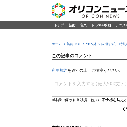
トップ
芸能
音楽
ドラマ&映画
アニメ
ホーム
芸能 TOP
SNS発
広瀬すず、“特
この記事のコメント
利用規約
を遵守の上、ご投稿ください。