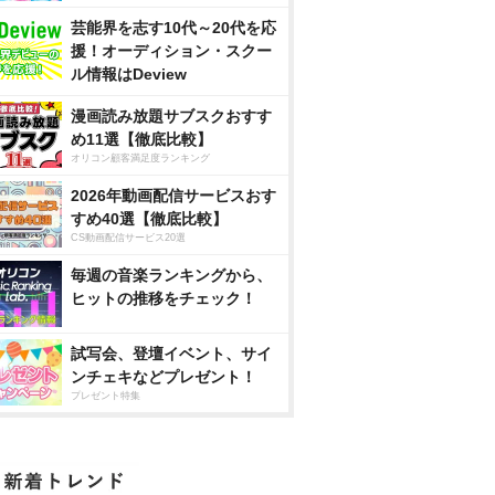
芸能界を志す10代～20代を応
援！オーディション・スクー
ル情報はDeview
漫画読み放題サブスクおすす
め11選【徹底比較】
オリコン顧客満足度ランキング
2026年動画配信サービスおす
すめ40選【徹底比較】
CS動画配信サービス20選
毎週の音楽ランキングから、
ヒットの推移をチェック！
試写会、登壇イベント、サイ
ンチェキなどプレゼント！
プレゼント特集