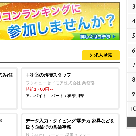
3
4
5
6
求人検索
7
のみ/住
手術室の清掃スタッフ
8
ワタキューセイモア株式会社 業務部
時給1,400円～
9
アルバイト・パート / 神奈川県
1
K
データ入力・タイピング/駅チカ 家具などを
扱う企業での営業事務
株式会社ロフティー 採用センター