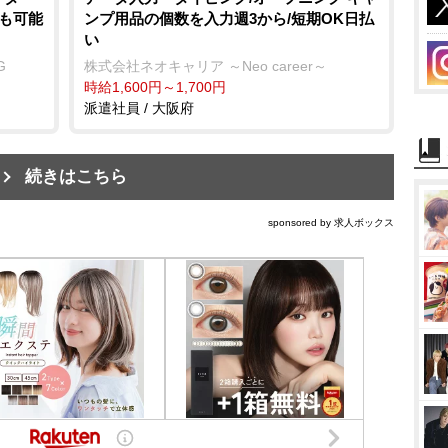
務も可能
ンプ用品の個数を入力週3から/短期OK日払
い
G
株式会社ネオキャリア ～Neo career～
時給1,600円～1,700円
派遣社員 / 大阪府
続きはこちら
sponsored by 求人ボックス