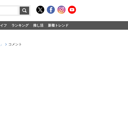
イフ
ランキング
推し活
新着トレンド
!」
コメント