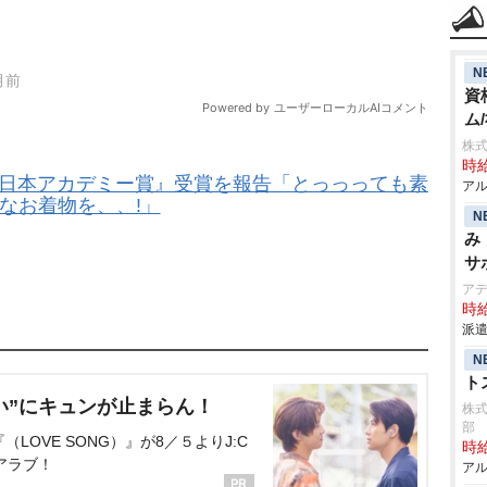
N
資
ム
株式
時給
『日本アカデミー賞』受賞を報告「とっっっても素
アル
なお着物を、、!」
N
み
サ
ア
時給
派遣
N
ト
い”にキュンが止まらん！
株
部
OVE SONG）』が8／５よりJ:C
時給
アラブ！
アル