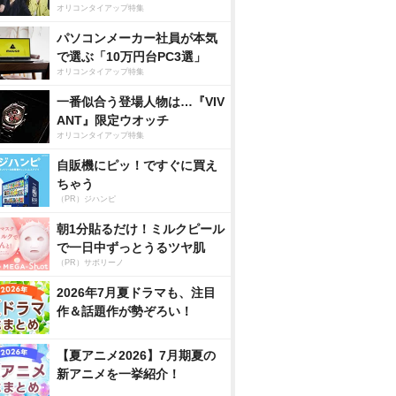
オリコンタイアップ特集
パソコンメーカー社員が本気
で選ぶ「10万円台PC3選」
オリコンタイアップ特集
一番似合う登場人物は…『VIV
ANT』限定ウオッチ
オリコンタイアップ特集
自販機にピッ！ですぐに買え
ちゃう
（PR）ジハンピ
朝1分貼るだけ！ミルクピール
で一日中ずっとうるツヤ肌
（PR）サボリーノ
2026年7月夏ドラマも、注目
作＆話題作が勢ぞろい！
【夏アニメ2026】7月期夏の
新アニメを一挙紹介！