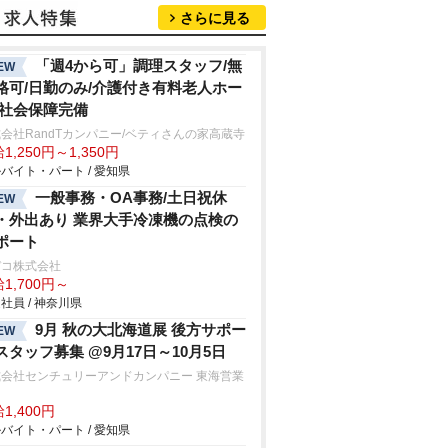
さらに見る
「週4から可」調理スタッフ/無
EW
格可/日勤のみ/介護付き有料老人ホー
/社会保障完備
会社RandTカンパニー/ベティさんの家高蔵寺
1,250円～1,350円
バイト・パート / 愛知県
一般事務・OA事務/土日祝休
EW
・外出あり 業界大手冷凍機の点検の
ポート
デコ株式会社
1,700円～
社員 / 神奈川県
9月 秋の大北海道展 後方サポー
EW
スタッフ募集 @9月17日～10月5日
式会社センチュリーアンドカンパニー 東海営業
1,400円
バイト・パート / 愛知県