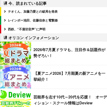
今、読まれている記事
テオくん、加藤乃愛との破局を発表
レインボー池田、佐藤佳奈と電撃婚
西鉄、“不適切音声”に声明
オリコン インフォメーション
2026年7月夏ドラマも、注目作＆話題作が
勢ぞろい！
【夏アニメ2026】7月期夏の新アニメを一
挙紹介！
芸能界を志す10代～20代を応援！ オーデ
ィション・スクール情報はDeview