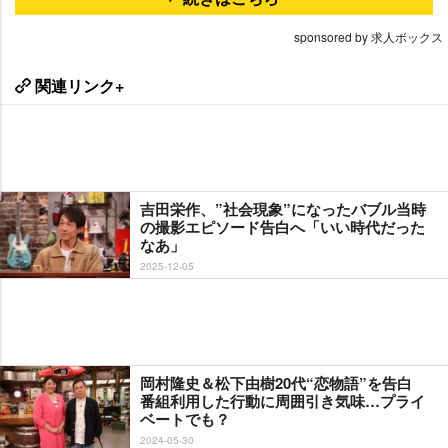
sponsored by 求人ボックス
関連リンク+
吉田栄作、”社会現象”になったバブル当時
の撮影エピソード告白へ「いい時代だった
なあ」
2025-12-05
岡村隆史＆松下由樹20代“恋物語”を告白
番組利用した行動に周囲引き気味…プライ
ベートでも？
2024-05-30