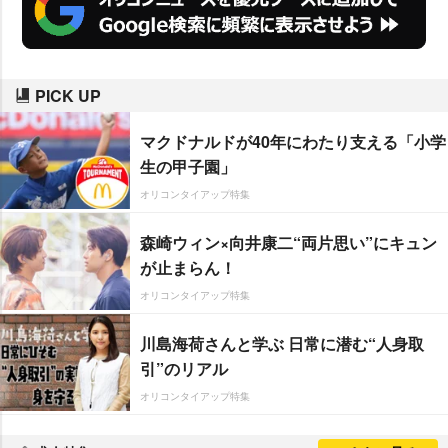
PICK UP
マクドナルドが40年にわたり支える「小学
生の甲子園」
オリコンタイアップ特集
森崎ウィン×向井康二“両片思い”にキュン
が止まらん！
オリコンタイアップ特集
川島海荷さんと学ぶ 日常に潜む“人身取
引”のリアル
オリコンタイアップ特集