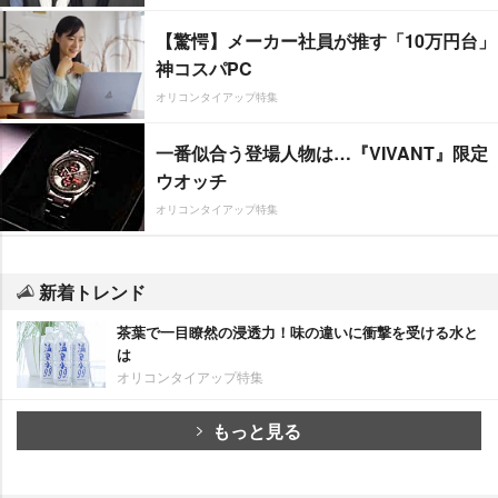
【驚愕】メーカー社員が推す「10万円台」
神コスパPC
オリコンタイアップ特集
一番似合う登場人物は…『VIVANT』限定
ウオッチ
オリコンタイアップ特集
新着トレンド
茶葉で一目瞭然の浸透力！味の違いに衝撃を受ける水と
は
オリコンタイアップ特集
もっと見る