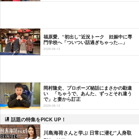
福原愛、“初出し”近況トーク 妊娠中に専
門学校へ「ついつい話過ぎちゃった…」
2026-06-13
岡村隆史、プロポーズ秘話にまさかの勘違
い 「ちゃうで、あんた、ずっとそれ違う
で」と妻から訂正
2026-06-13
話題の特集をPICK UP！
川島海荷さんと学ぶ 日常に潜む“人身取