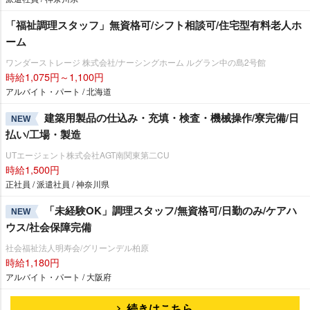
「福祉調理スタッフ」無資格可/シフト相談可/住宅型有料老人ホ
ーム
ワンダーストレージ 株式会社/ナーシングホーム ルグラン中の島2号館
時給1,075円～1,100円
アルバイト・パート / 北海道
建築用製品の仕込み・充填・検査・機械操作/寮完備/日
NEW
払い/工場・製造
UTエージェント株式会社AGT南関東第二CU
時給1,500円
正社員 / 派遣社員 / 神奈川県
「未経験OK」調理スタッフ/無資格可/日勤のみ/ケアハ
NEW
ウス/社会保障完備
社会福祉法人明寿会/グリーンデル柏原
時給1,180円
アルバイト・パート / 大阪府
続きはこちら