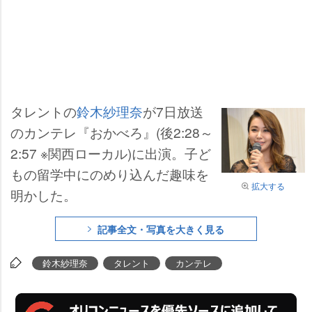
タレントの
鈴木紗理奈
が7日放送
のカンテレ『おかべろ』(後2:28～
2:57 ※関西ローカル)に出演。子ど
もの留学中にのめり込んだ趣味を
拡大する
明かした。
記事全文・写真を大きく見る
鈴木紗理奈
タレント
カンテレ