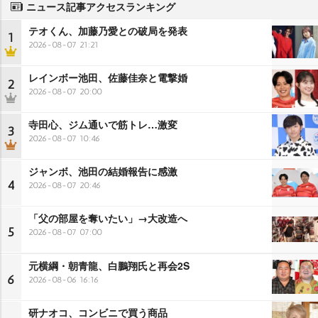
ニュース記事アクセスランキング
テオくん、加藤乃愛との破局を発表
1
2026-08-07 21:21
レインボー池田、佐藤佳奈と電撃婚
2
2026-08-07 20:00
寺田心、ジム通いで筋トレ…激変
3
2026-08-07 10:46
ジャンボ、池田の結婚報告に感激
4
2026-08-07 20:46
「父の部屋を奪いたい」→大改造へ
5
2026-08-07 07:00
元横綱・朝青龍、白鵬翔氏と再会2S
6
2026-08-06 16:16
研ナオコ、コンビニで買う商品