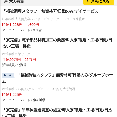
求人特集
さらに見る
「福祉調理スタッフ」無資格可/日勤のみ/デイサービス
社会福祉法人善光会/デイサービスセンター フロース東糀谷
時給1,226円～1,600円
アルバイト・パート / 東京都
「寮完備」電子部品材料加工の業務/即入寮/製造・工場/日勤/日
払い/工場・製造
株式会社京栄センター
月給20万円～25万円
派遣社員 / 北海道
「福祉調理スタッフ」無資格可/日勤のみ/グループホー
NEW
ム
株式会社へいあん/グループホームへいあん片瀬鵠沼
時給1,225円～
アルバイト・パート / 神奈川県
「寮完備」半導体製造装置の組立/即入寮/製造・工場/日勤/日払
い/工場・製造