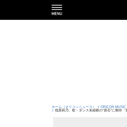
ホーム（オリコンニュース）
ORICON MUSIC
指原莉乃、歌・ダンス未経験の“原石”に期待「背中だけ