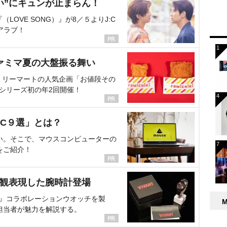
い”にキュンが止まらん！
OVE SONG）』が8／５よりJ:C
アラブ！
ァミマ夏の大盤振る舞い
ミリーマートの人気企画「お値段その
、シリーズ初の年2回開催！
C９選」とは？
い。そこで、マウスコンピューターの
をご紹介！
界観表現した腕時計登場
NT』コラボレーションウオッチを製
担当者が魅力を解説する。