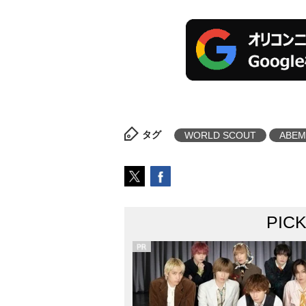
タグ
WORLD SCOUT
ABEM
PIC