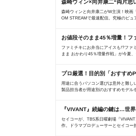
森崎ウィン×向井康二“両片思
森崎ウィンと向井康二がW主演！映画『（L
OM STREAMで最速配信。究極のピュ
お値段そのまま45％増量！フ
ファミチキにお弁当にアイスも!?ファ
まま おかわり45％増量作戦」が今夏
プロ厳選！目的別「おすすめP
用途に合うパソコン選びは意外と難し
製品担当者が用途別のおすすめモデル
『VIVANT』続編の鍵は…世
セイコーが、TBS系日曜劇場『VIVA
作。ドラマプロデューサーとセイコー