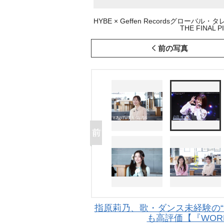
HYBE × Geffen Recordsグロー
THE FINAL P
前の写真
指原莉乃、歌・ダンス未経験の“
も高評価【『WORLD 