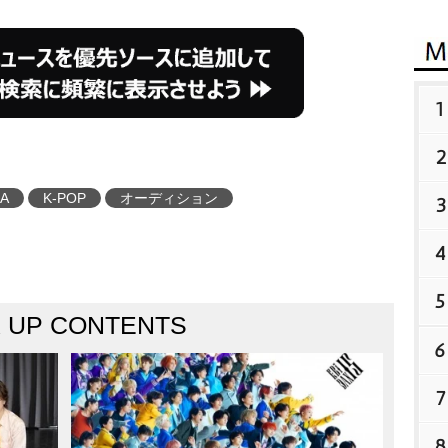
1
2
A
K-POP
オーディション
3
4
5
K UP CONTENTS
6
7
8