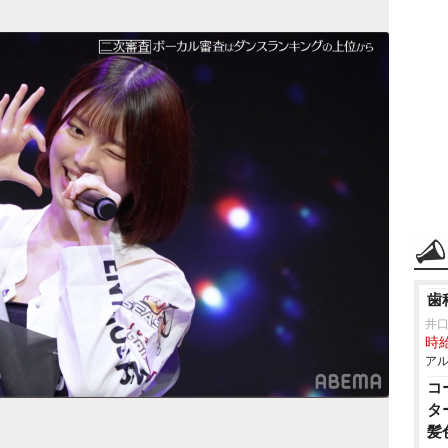
歯
井
時給
アル
コ
タ
髪