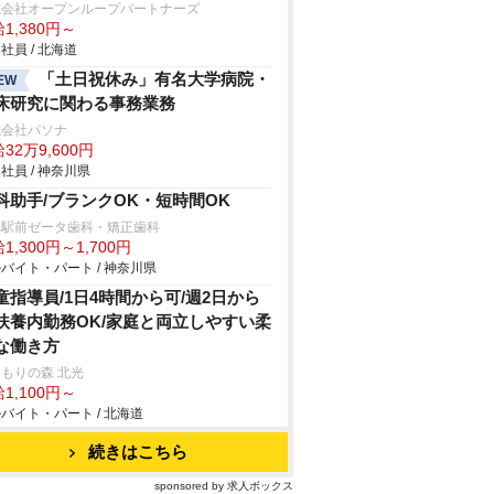
式会社オープンループパートナーズ
1,380円～
社員 / 北海道
「土日祝休み」有名大学病院・
EW
床研究に関わる事務業務
式会社パソナ
32万9,600円
社員 / 神奈川県
科助手/ブランクOK・短時間OK
見駅前ゼータ歯科・矯正歯科
1,300円～1,700円
バイト・パート / 神奈川県
童指導員/1日4時間から可/週2日から
扶養内勤務OK/家庭と両立しやすい柔
な働き方
もりの森 北光
1,100円～
バイト・パート / 北海道
続きはこちら
sponsored by 求人ボックス