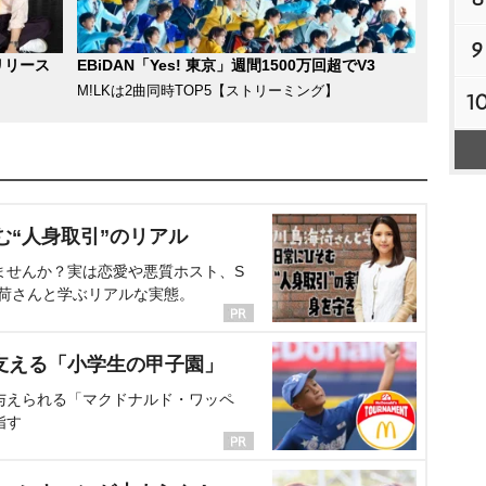
9
リリース
EBiDAN「Yes! 東京」週間1500万回超でV3
M!LKは2曲同時TOP5【ストリーミング】
1
む“人身取引”のリアル
ませんか？実は恋愛や悪質ホスト、S
海荷さんと学ぶリアルな実態。
支える「小学生の甲子園」
与えられる「マクドナルド・ワッペ
指す