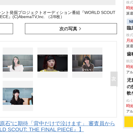
株
時給
バル・タレント発掘プロジェクトオーディション番組『WORLD SCOUT
派遣
IECE』(C)AbemaTV,Inc. （2/8枚）
N
臨
次の写真
株
月給
派遣
歯
鶴
時給
アル
児
の
軟
ぬく
時給
アル
原石”に期待「背中だけで泣けます」 審査員から
SCOUT: THE FINAL PIECE』】