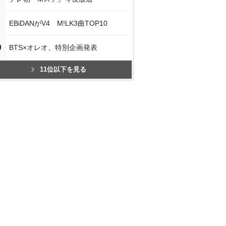
EBiDANがV4 M!LK3曲TOP10
0
BTS×オレオ、特別企画発表
11位以下を見る