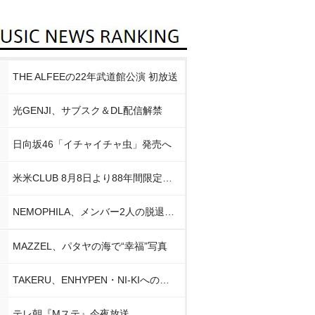
THE ALFEEの22年武道館公演 初放送
光GENJI、サブスク＆DL配信解禁
日向坂46「イチャイチャ虫」発売へ
米米CLUB 8月8日より88年間限定企画
NEMOPHILA、メンバー2人の脱退発表
MAZZEL、パタヤの海で“幸福”写真
TAKERU、ENHYPEN・NI-KIへの思い
テレ朝『Mステ』今夜放送