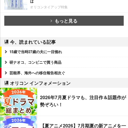
は
オリコンタイアップ特集
もっと見る
今、読まれている記事
15歳で当時27歳の夫に一目惚れ
研ナオコ、コンビニで買う商品
芸能界、海外への移住報告相次ぐ
オリコン インフォメーション
2026年7月夏ドラマも、注目作＆話題作が
勢ぞろい！
【夏アニメ2026】7月期夏の新アニメを一