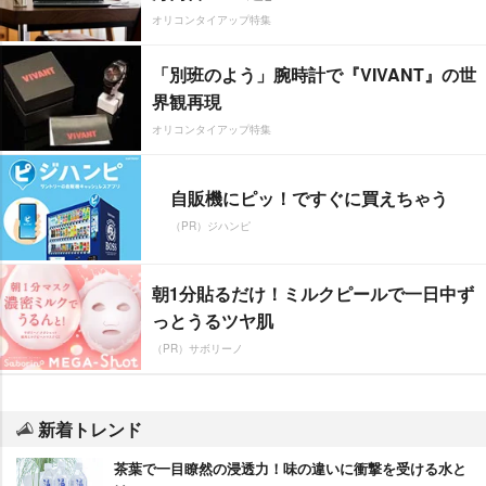
オリコンタイアップ特集
「別班のよう」腕時計で『VIVANT』の世
界観再現
オリコンタイアップ特集
自販機にピッ！ですぐに買えちゃう
（PR）ジハンピ
朝1分貼るだけ！ミルクピールで一日中ず
っとうるツヤ肌
（PR）サボリーノ
新着トレンド
茶葉で一目瞭然の浸透力！味の違いに衝撃を受ける水と