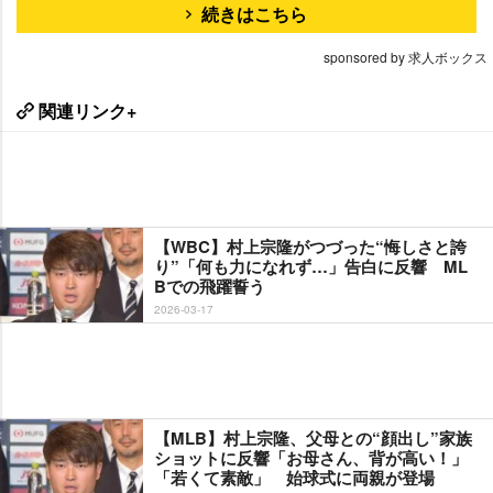
続きはこちら
sponsored by 求人ボックス
関連リンク+
【WBC】村上宗隆がつづった“悔しさと誇
り”「何も力になれず…」告白に反響 ML
Bでの飛躍誓う
2026-03-17
【MLB】村上宗隆、父母との“顔出し”家族
ショットに反響「お母さん、背が高い！」
「若くて素敵」 始球式に両親が登場