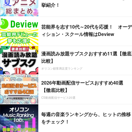
挙紹介！
芸能界を志す10代～20代を応援！ オーデ
ィション・スクール情報はDeview
漫画読み放題サブスクおすすめ11選【徹底
比較】
オリコン顧客満足度ランキング
2026年動画配信サービスおすすめ40選
【徹底比較】
CS動画配信サービス20選
毎週の音楽ランキングから、ヒットの推移
をチェック！