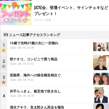
試写会、登壇イベント、サインチェキなど
プレゼント！
プレゼント特集
ニュース記事アクセスランキング
15歳で当時27歳の夫に一目惚れ
1
2026-08-05 16:09
研ナオコ、コンビニで買う商品
2
2026-08-05 15:10
芸能界、海外への移住報告相次ぐ
3
2026-08-04 19:53
井手らっきょ、被災地で炊き出し
4
2026-08-05 10:39
清水アキラ、良太郎さん死去を報告