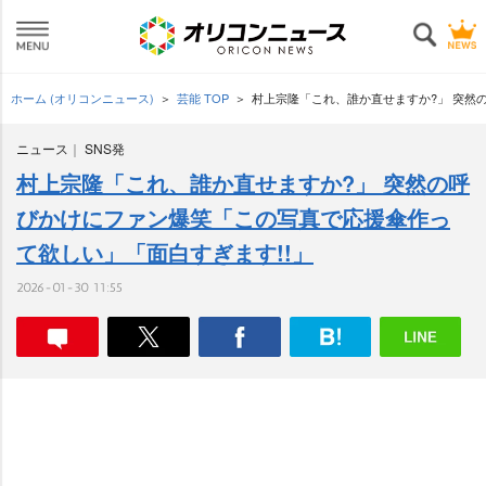
ホーム (オリコンニュース)
芸能 TOP
村上宗隆「これ、誰か直せますか?」 突然
ニュース
SNS発
村上宗隆「これ、誰か直せますか?」 突然の呼
びかけにファン爆笑「この写真で応援傘作っ
て欲しい」「面白すぎます!!」
2026-01-30 11:55