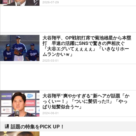
2026-07-29
大谷翔平、OP戦初打席で菊池雄星から本塁
打 早速の活躍にSNSで驚きの声相次ぐ
「大谷エグいてぇぇぇぇ」「いきなりホー
ムランかいｗ」
2025-03-01
大谷翔平“爽やかすぎる”新ヘアが話題「か
っくいー！」「ついに髪切った!!」「やっ
ぱり短髪似合う〜」
2024-06-01
話題の特集をPICK UP！