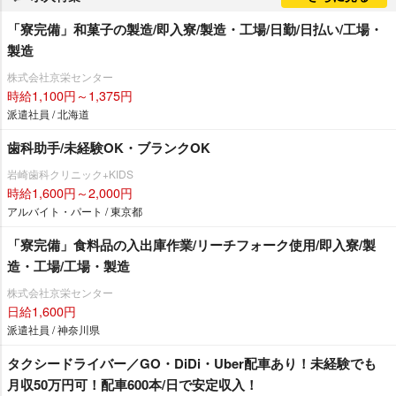
「寮完備」和菓子の製造/即入寮/製造・工場/日勤/日払い/工場・
製造
株式会社京栄センター
時給1,100円～1,375円
派遣社員 / 北海道
歯科助手/未経験OK・ブランクOK
崎歯科クリニック+KIDS
時給1,600円～2,000円
アルバイト・パート / 東京都
「寮完備」食料品の入出庫作業/リーチフォーク使用/即入寮/製
造・工場/工場・製造
株式会社京栄センター
日給1,600円
派遣社員 / 神奈川県
タクシードライバー／GO・DiDi・Uber配車あり！未経験でも
月収50万円可！配車600本/日で安定収入！