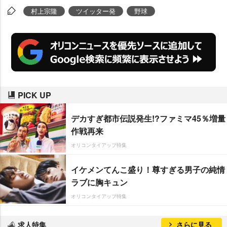
村上宗隆
ツイッター発
野球
PICK UP
デカすぎ都市伝説発生!?ファミマ45％増量
作戦再来
オリコンタイアップ特集
イケメンてんこ盛り！尊すぎる男子の純情
ラブに胸キュン
オリコンタイアップ特集
求人特集
さらに見る