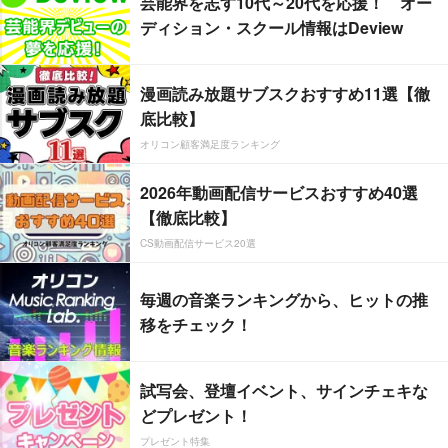
芸能界を志す10代～20代を応援！ オー
ディション・スクール情報はDeview
漫画読み放題サブスクおすすめ11選【徹
底比較】
オリコン顧客満足度ランキング
2026年動画配信サービスおすすめ40選
【徹底比較】
CS動画配信サービス20選
毎週の音楽ランキングから、ヒットの推
移をチェック！
試写会、登壇イベント、サインチェキな
どプレゼント！
プレゼント特集