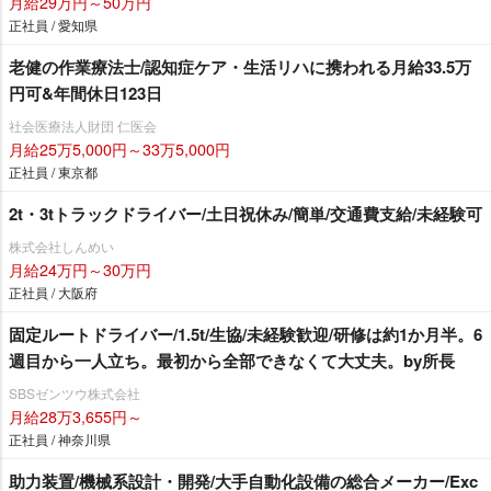
月給29万円～50万円
正社員 / 愛知県
老健の作業療法士/認知症ケア・生活リハに携われる月給33.5万
円可&年間休日123日
社会医療法人財団 仁医会
月給25万5,000円～33万5,000円
正社員 / 東京都
2t・3tトラックドライバー/土日祝休み/簡単/交通費支給/未経験可
株式会社しんめい
月給24万円～30万円
正社員 / 大阪府
固定ルートドライバー/1.5t/生協/未経験歓迎/研修は約1か月半。6
週目から一人立ち。最初から全部できなくて大丈夫。by所長
SBSゼンツウ株式会社
月給28万3,655円～
正社員 / 神奈川県
助力装置/機械系設計・開発/大手自動化設備の総合メーカー/Exc