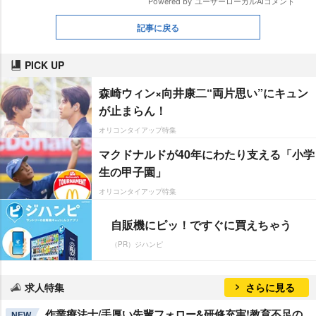
記事に戻る
PICK UP
森崎ウィン×向井康二“両片思い”にキュン
が止まらん！
オリコンタイアップ特集
マクドナルドが40年にわたり支える「小学
生の甲子園」
オリコンタイアップ特集
自販機にピッ！ですぐに買えちゃう
（PR）ジハンピ
求人特集
さらに見る
作業療法士/手厚い先輩フォロー&研修充実!教育不足の
NEW