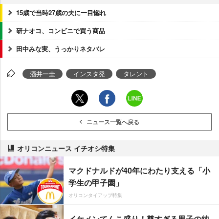
15歳で当時27歳の夫に一目惚れ
研ナオコ、コンビニで買う商品
田中みな実、うっかりネタバレ
酒井一圭
インスタ発
タレント
ニュース一覧へ戻る
オリコンニュース イチオシ特集
マクドナルドが40年にわたり支える「小
学生の甲子園」
オリコンタイアップ特集
イケメンてんこ盛り！尊すぎる男子の純