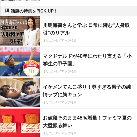
話題の特集をPICK UP！
川島海荷さんと学ぶ 日常に潜む“人身取
引”のリアル
オリコンタイアップ特集
マクドナルドが40年にわたり支える「小
学生の甲子園」
オリコンタイアップ特集
イケメンてんこ盛り！尊すぎる男子の純
情ラブに胸キュン
オリコンタイアップ特集
お値段そのまま45％増量！ファミマ夏の
大盤振る舞い
オリコンタイアップ特集