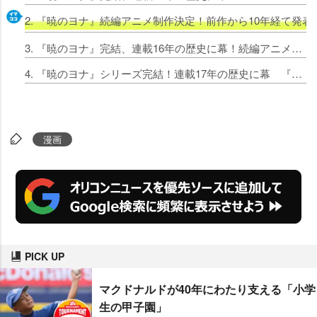
2. 『暁のヨナ』続編アニメ制作決定！前作から10年経て発表
3. 『暁のヨナ』完結、連載16年の歴史に幕！続編アニメ制作決定でファン歓喜「ずっと待ってました！」
4. 『暁のヨナ』シリーズ完結！連載17年の歴史に幕 『花とゆめ』最新号に外伝掲載
漫画
PICK UP
マクドナルドが40年にわたり支える「小学
生の甲子園」