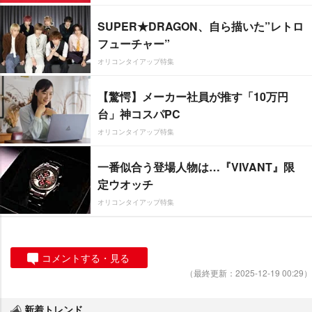
SUPER★DRAGON、自ら描いた”レトロ
フューチャー”
オリコンタイアップ特集
【驚愕】メーカー社員が推す「10万円
台」神コスパPC
オリコンタイアップ特集
一番似合う登場人物は…『VIVANT』限
定ウオッチ
オリコンタイアップ特集
コメントする・見る
（最終更新：2025-12-19 00:29）
新着トレンド