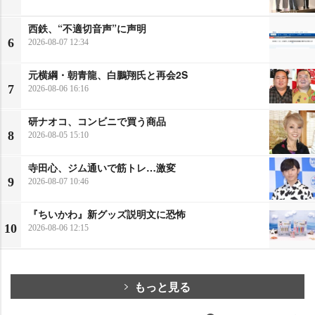
西鉄、“不適切音声”に声明
6
2026-08-07 12:34
元横綱・朝青龍、白鵬翔氏と再会2S
7
2026-08-06 16:16
研ナオコ、コンビニで買う商品
8
2026-08-05 15:10
寺田心、ジム通いで筋トレ…激変
9
2026-08-07 10:46
『ちいかわ』新グッズ説明文に恐怖
10
2026-08-06 12:15
もっと見る