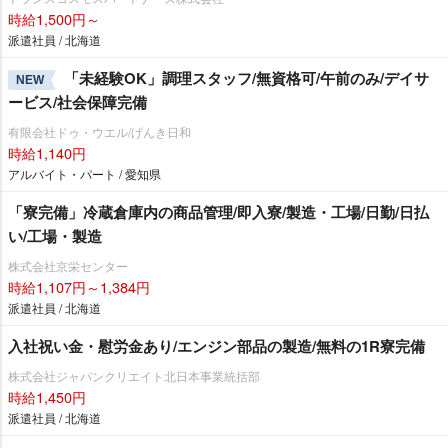
時給1,500円～
派遣社員 / 北海道
「未経験OK」調理スタッフ/無資格可/午前のみ/デイサ
NEW
ービス/社会保障完備
有限会社ドゥ・ウエル/げんき日和
時給1,140円
アルバイト・パート / 愛知県
「寮完備」冷蔵倉庫内の商品管理/即入寮/製造・工場/日勤/日払
い/工場・製造
株式会社京栄センター
時給1,107円～1,384円
派遣社員 / 北海道
入社祝い金・慰労金あり/エンジン部品の製造/無料の1R寮完備
株式会社ジャパンクリエイト北日本事業統括部
時給1,450円
派遣社員 / 北海道