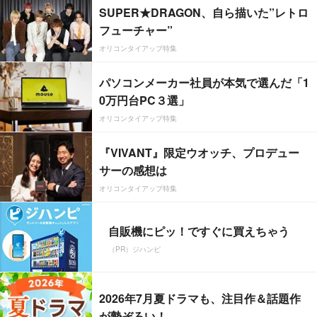
SUPER★DRAGON、自ら描いた”レトロ
フューチャー”
オリコンタイアップ特集
パソコンメーカー社員が本気で選んだ「1
0万円台PC３選」
オリコンタイアップ特集
『VIVANT』限定ウオッチ、プロデュー
サーの感想は
オリコンタイアップ特集
自販機にピッ！ですぐに買えちゃう
（PR）ジハンピ
2026年7月夏ドラマも、注目作＆話題作
が勢ぞろい！