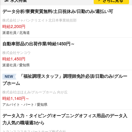
求人特集
さらに見る
データ分析/寮費実質無料/土日祝休み/日勤のみ/週払い可
株式会社ジャパンクリエイト北日本事業統括部
時給2,200円
派遣社員 / 北海道
自動車部品の出荷作業/時給1450円～
株式会社サンコウ
時給1,450円
派遣社員 / 愛知県
「福祉調理スタッフ」調理師免許必須/日勤のみ/グルー
NEW
プホーム
株式会社ほほえみ/グループホーム 向が丘
時給1,140円～
アルバイト・パート / 愛知県
データ入力・タイピング/オープニングオフィス用品のデータ入
力人気の職場週3から
トランスコスモスパートナーズ株式会社