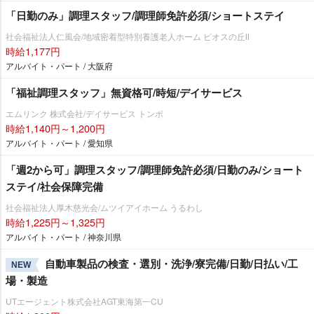
「日勤のみ」調理スタッフ/調理師免許必須/ショートステイ
社会福祉法人仁風会/地域密着型特別養護老人ホーム ビオスの丘Ⅱ
時給1,177円
アルバイト・パート / 大阪府
「福祉調理スタッフ」無資格可/時短/デイサービス
エムリンク 株式会社/デイサービス トンボ
時給1,140円～1,200円
アルバイト・パート / 愛知県
「週2から可」調理スタッフ/調理師免許必須/日勤のみ/ショート
ステイ/社会保障完備
社会福祉法人厚木慈光会/ムツイアイホーム うるわし
時給1,225円～1,325円
アルバイト・パート / 神奈川県
自動車製品の検査・選別・洗浄/寮完備/日勤/日払い/工
NEW
場・製造
UTエージェント株式会社AGT東海第一CU