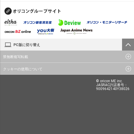
PC版に切り替え
禁無断複写転載
クッキーの使用について
© oricon ME inc.
JASRAC許諾番号：
9009642140Y38026