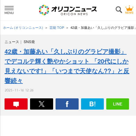
ホーム (オリコンニュース)
芸能 TOP
42歳・加藤あい「久しぶりのグラビア撮影
ニュース
SNS発
42歳・加藤あい「久しぶりのグラビア撮影」
でデコルテ輝く艶やかショット 「20代にしか
見えないです!」「いつまで天使なん??」と反
響続々
2025-11-16 12:26