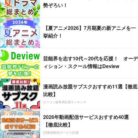
勢ぞろい！
【夏アニメ2026】7月期夏の新アニメを一
挙紹介！
芸能界を志す10代～20代を応援！ オーデ
ィション・スクール情報はDeview
漫画読み放題サブスクおすすめ11選【徹底
比較】
オリコン顧客満足度ランキング
2026年動画配信サービスおすすめ40選
【徹底比較】
CS動画配信サービス20選