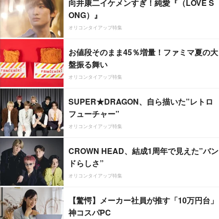
向井康二イケメンすぎ！純愛『（LOVE S
ONG）』
オリコンタイアップ特集
お値段そのまま45％増量！ファミマ夏の大
盤振る舞い
オリコンタイアップ特集
SUPER★DRAGON、自ら描いた”レトロ
フューチャー”
オリコンタイアップ特集
CROWN HEAD、結成1周年で見えた”バン
ドらしさ”
オリコンタイアップ特集
【驚愕】メーカー社員が推す「10万円台」
神コスパPC