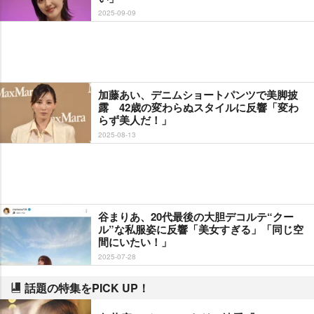
2025-09-09
加藤あい、デニムショートパンツで美脚披
露 42歳の変わらぬスタイルに反響「変わ
らず美人だ！」
2025-08-13
谷まりあ、20代最後の大胆デコルテ“クー
ル”な私服姿に反響「美女すぎる」「同じ空
間にいたい！」
2025-07-28
話題の特集をPICK UP！