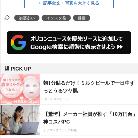
記事全文・写真を大きく見る
加藤あい
インスタ発
俳優
PICK UP
朝1分貼るだけ！ミルクピールで一日中ず
っとうるツヤ肌
（PR）サボリーノ
【驚愕】メーカー社員が推す「10万円台」
神コスパPC
オリコンタイアップ特集