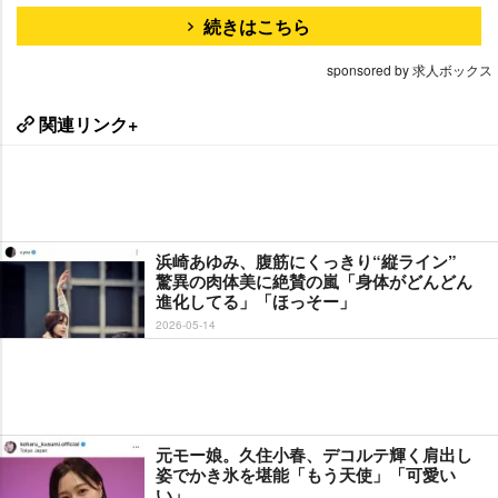
続きはこちら
sponsored by 求人ボックス
関連リンク+
浜崎あゆみ、腹筋にくっきり“縦ライン”
驚異の肉体美に絶賛の嵐「身体がどんどん
進化してる」「ほっそー」
2026-05-14
元モー娘。久住小春、デコルテ輝く肩出し
姿でかき氷を堪能「もう天使」「可愛い
い」