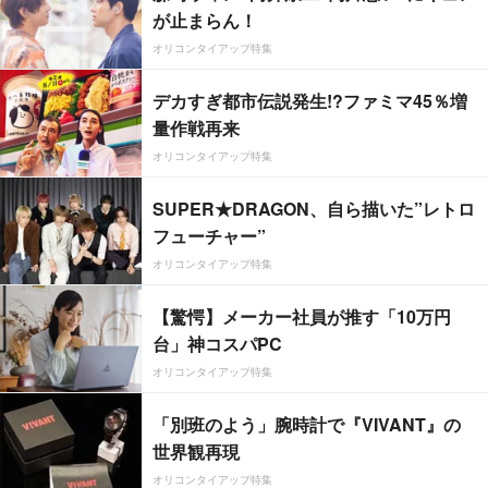
が止まらん！
オリコンタイアップ特集
デカすぎ都市伝説発生!?ファミマ45％増
量作戦再来
オリコンタイアップ特集
SUPER★DRAGON、自ら描いた”レトロ
フューチャー”
オリコンタイアップ特集
【驚愕】メーカー社員が推す「10万円
台」神コスパPC
オリコンタイアップ特集
「別班のよう」腕時計で『VIVANT』の
世界観再現
オリコンタイアップ特集