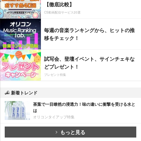
【徹底比較】
CS動画配信サービス20選
毎週の音楽ランキングから、ヒットの推
移をチェック！
試写会、登壇イベント、サインチェキな
どプレゼント！
プレゼント特集
新着トレンド
茶葉で一目瞭然の浸透力！味の違いに衝撃を受ける水と
は
オリコンタイアップ特集
もっと見る