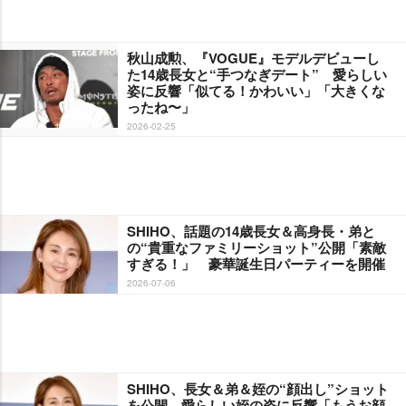
秋山成勲、『VOGUE』モデルデビューし
た14歳長女と“手つなぎデート” 愛らしい
姿に反響「似てる！かわいい」「大きくな
ったね〜」
2026-02-25
SHIHO、話題の14歳長女＆高身長・弟と
の“貴重なファミリーショット”公開「素敵
すぎる！」 豪華誕生日パーティーを開催
2026-07-06
SHIHO、長女＆弟＆姪の“顔出し”ショット
を公開 愛らしい姪の姿に反響「もうお顔