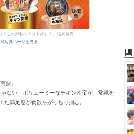
戦！これが私のベストめし！」結果発表
写真ページを見る
ン南蛮』
じゃない！ボリューミーなチキン南蛮が、常識を
み出た満足感が食欲をがっちり掴む。