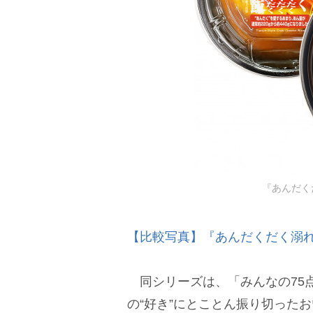
『あんだく
【比較写真】『あんだくだく溺
同シリーズは、「みんなの75点
の“好き”にとことん振り切った