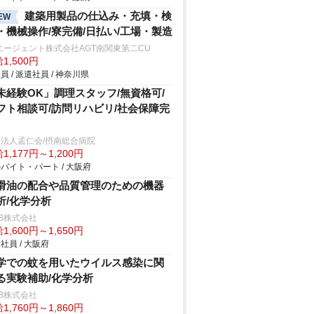
建築用製品の仕込み・充填・検
EW
・機械操作/寮完備/日払い/工場・製造
エージェント株式会社AGT南関東第二CU
1,500円
員 / 派遣社員 / 神奈川県
未経験OK」調理スタッフ/無資格可/
フト相談可/訪問リハビリ/社会保障完
法人孟仁会/摂南総合病院
1,177円～1,200円
バイト・パート / 大阪府
滑油の配合や品質管理のための機器
析/化学分析
B株式会社
1,600円～1,650円
社員 / 大阪府
学での蚊を用いたウイルス感染に関
る実験補助/化学分析
B株式会社
1,760円～1,860円