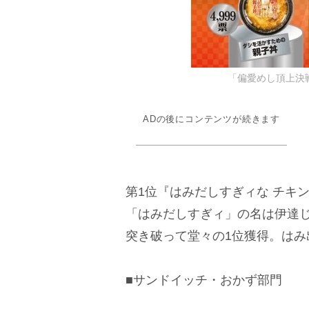
「偏愛めし頂上決
ADの後にコンテンツが続きます
第1位『はみだしすぎィな チキ
「はみだしすぎィ」の名は伊達
突き破って堂々の1位獲得。は
■サンドイッチ・おかず部門