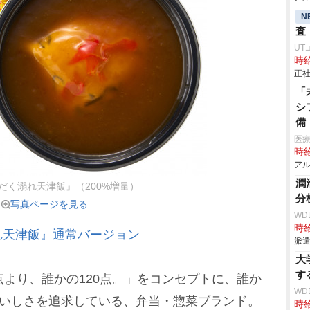
N
査
UT
時給
正社
「
シ
備
医療
時給
アル
潤
だく溺れ天津飯』（200%増量）
分
写真ページを見る
WD
時給
れ天津飯』通常バージョン
派遣
大
す
より、誰かの120点。」をコンセプトに、誰か
WD
おいしさを追求している、弁当・惣菜ブランド。
時給