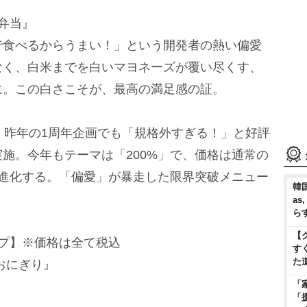
弁当』
で食べるからうまい！」という開発者の熱い偏愛
なく、白米までを白いマヨネーズが覆い尽くす、
に。この白さこそが、最高の満足感の証。
、昨年の1周年企画でも「規格外すぎる！」と好評
施。今年もテーマは「200%」で、価格は通常の
に進化する。「偏愛」が暴走した限界突破メニュー
韓国
as
ら
【
ップ】※価格は全て税込
す
た
おにぎり』
「
「