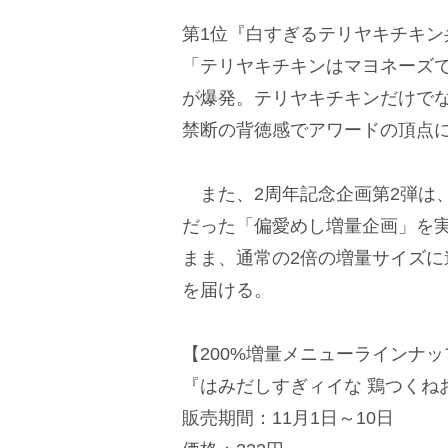
第1位『白すぎるテリヤキチキン
「テリヤキチキンはマヨネーズ
が爆発。テリヤキチキンだけで
禁断の背徳感でアワードの頂点
また、2周年記念企画第2弾は
だった「偏愛めし増量企画」を実
まま、通常の2倍の増量サイズ
を届ける。
【200%増量メニューラインナ
『はみだしすぎィイな 鶏つくね
販売期間：11月1日～10日