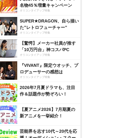
名物45％増量キャンペーン
オリコンタイアップ特集
SUPER★DRAGON、自ら描い
た”レトロフューチャー”
オリコンタイアップ特集
【驚愕】メーカー社員が推す
「10万円台」神コスパPC
オリコンタイアップ特集
『VIVANT』限定ウオッチ、プ
ロデューサーの感想は
オリコンタイアップ特集
2026年7月夏ドラマも、注目
作＆話題作が勢ぞろい！
【夏アニメ2026】7月期夏の
新アニメを一挙紹介！
芸能界を志す10代～20代を応
援！オーディション・スクー