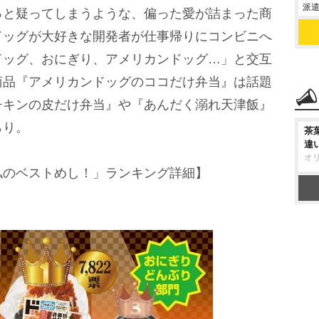
派遣
っと疑ってしまうような、偏った愛が詰まった商
ドッグが大好きな開発者が仕事帰りにコンビニへ
ドッグ、おにぎり、アメリカンドッグ…」と交互
商品『アメリカンドッグのココだけ弁当』は話題
チキンの皮だけ弁当』や『あんだく溺れ天津飯』
らり。
茶
違
オ
私のベストめし！」ランキング詳細】