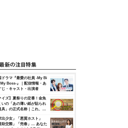
ドラマ『最愛の社員 -My Bi
, My Boss-』｜配信情報・あ
すじ・キャスト・出演者
クイズ】夏祭りの定番！金魚
くいの「あの薄い紙が貼られ
道具」の正式名称｜これ、…
家出少女」「悪質ホスト」
援助交際」「売春」… あなた