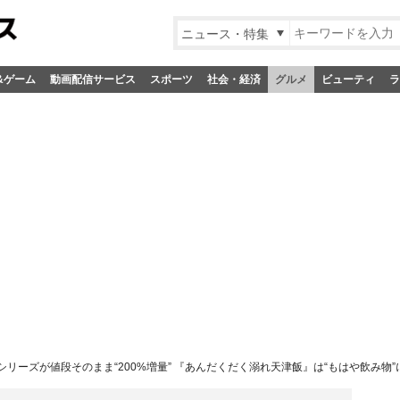
ニュース・特集
&ゲーム
動画配信サービス
スポーツ
社会・経済
グルメ
ビューティ
ラ
リーズが値段そのまま“200%増量” 『あんだくだく溺れ天津飯』は“もはや飲み物”