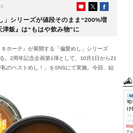
ス
」シリーズが値段そのまま“200%増
天津飯』は“もはや飲み物”に
キホーテ』が展開する「偏愛めし」シリーズ
る。2周年記念企画第1弾として、10月1日から21
私のベストめし！」をSNSにて実施。今回、結
N
可
け
プレ
コ
時給
アル