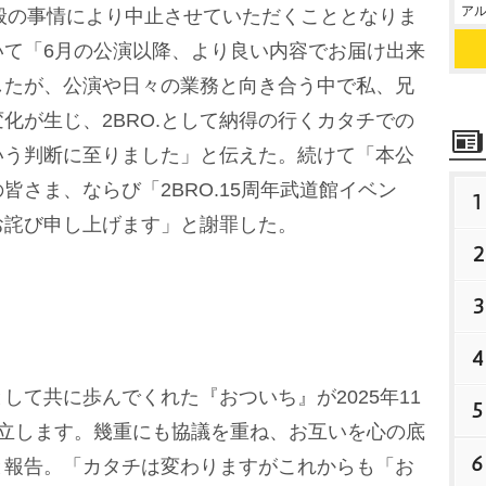
アル
諸般の事情により中止させていただくこととなりま
いて「6月の公演以降、より良い内容でお届け出来
したが、公演や日々の業務と向き合う中で私、兄
化が生じ、2BRO.として納得の行くカタチでの
いう判断に至りました」と伝えた。続けて「本公
皆さま、ならび「2BRO.15周年武道館イベン
1
お詫び申し上げます」と謝罪した。
2
3
4
て共に歩んでくれた『おついち』が2025年11
5
ら独立します。幾重にも協議を重ね、お互いを心の底
6
と報告。「カタチは変わりますがこれからも「お