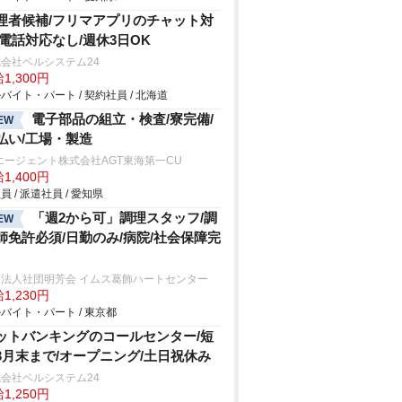
理者候補/フリマアプリのチャット対
/電話対応なし/週休3日OK
会社ベルシステム24
1,300円
バイト・パート / 契約社員 / 北海道
電子部品の組立・検査/寮完備/
EW
払い/工場・製造
エージェント株式会社AGT東海第一CU
1,400円
員 / 派遣社員 / 愛知県
「週2から可」調理スタッフ/調
EW
師免許必須/日勤のみ/病院/社会保障完
療法人社団明芳会 イムス葛飾ハートセンター
1,230円
バイト・パート / 東京都
ットバンキングのコールセンター/短
3月末まで/オープニング/土日祝休み
会社ベルシステム24
1,250円