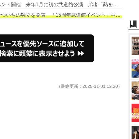
1. 2BRO.初の単独オフラインイベント開催 来年1月に初の武道館公演 弟者「熱を全部100％以上で返せるように」
おついちの独立を発表 「15周年武道館イベント」中止も報告
（最終更新：2025-11-01 12:20）