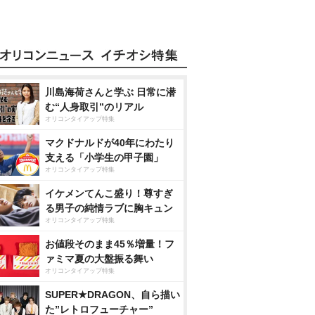
川島海荷さんと学ぶ 日常に潜
む“人身取引”のリアル
オリコンタイアップ特集
マクドナルドが40年にわたり
支える「小学生の甲子園」
オリコンタイアップ特集
イケメンてんこ盛り！尊すぎ
る男子の純情ラブに胸キュン
オリコンタイアップ特集
お値段そのまま45％増量！フ
ァミマ夏の大盤振る舞い
オリコンタイアップ特集
SUPER★DRAGON、自ら描い
た”レトロフューチャー”