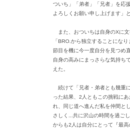
ついち」「弟者」「兄者」を応
よろしくお願い申し上げます」
また、おついちは自身のXに文書
「BRO.から独立することにな
節目を機に今一度自分を見つめ
自身の高みにまっさらな気持ち
えた。
続けて「兄者・弟者とも幾重に
った結果、2人ともこの挑戦に
れ、同じ道へ進んだ私を仲間と
さしく...共に沢山の時間を過
からも2人は自分にとって『最