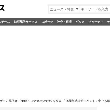
ニュース・特集
&ゲーム
動画配信サービス
スポーツ
社会・経済
グルメ
ビューティ
ラ
ゲーム配信者・2BRO.、おついちの独立を発表 「15周年武道館イベント」中止も