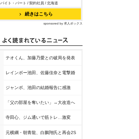
バイト・パート / 契約社員 / 北海道
続きはこちら
sponsored by 求人ボックス
テオくん、加藤乃愛との破局を発表
レインボー池田、佐藤佳奈と電撃婚
ジャンボ、池田の結婚報告に感激
「父の部屋を奪いたい」→大改造へ
寺田心、ジム通いで筋トレ…激変
元横綱・朝青龍、白鵬翔氏と再会2S