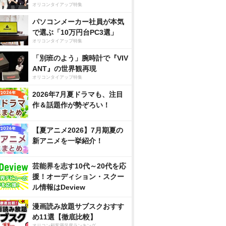
オリコンタイアップ特集
パソコンメーカー社員が本気
で選ぶ「10万円台PC3選」
オリコンタイアップ特集
「別班のよう」腕時計で『VIV
ANT』の世界観再現
オリコンタイアップ特集
2026年7月夏ドラマも、注目
作＆話題作が勢ぞろい！
【夏アニメ2026】7月期夏の
新アニメを一挙紹介！
芸能界を志す10代～20代を応
援！オーディション・スクー
ル情報はDeview
漫画読み放題サブスクおすす
め11選【徹底比較】
オリコン顧客満足度ランキング