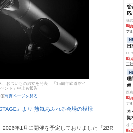
管
応
株式
時給
アル
N
日
UT
時給
正社
N
理
O.、おついちの独立を発表 「15周年武道館イ
備
ベント」中止も報告
医
写真ページを見る
時給
アル
THE STAGE』より 熱気あふれる会場の模様
ネ
期
株式
026年1月に開催を予定しておりました『2BR
時給