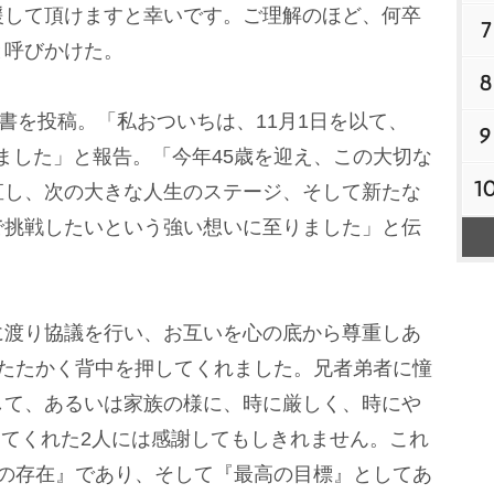
援して頂けますと幸いです。ご理解のほど、何卒
7
と呼びかけた。
8
を投稿。「私おついちは、11月1日を以て、
9
りました」と報告。「今年45歳を迎え、この大切な
1
直し、次の大きな人生のステージ、そして新たな
で挑戦したいという強い想いに至りました」と伝
渡り協議を行い、お互いを心の底から尊重しあ
あたたかく背中を押してくれました。兄者弟者に憧
して、あるいは家族の様に、時に厳しく、時に
ごしてくれた2人には感謝してもしきれません。これ
高の存在』であり、そして『最高の目標』としてあ