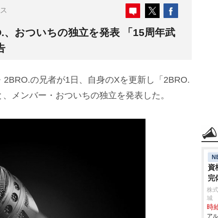
ス
O.、おついちの独立を発表 「15周年武
告
・2BRO.の兄者が1日、自身のXを更新し「2BRO.
と、メンバー・おついちの独立を発表した。
N
資
完
株
城
時給
アル