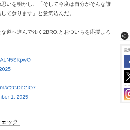
の思いを明かし、「そして今度は自分がそんな誰
進して参ります」と意気込んだ。
道へ進んでゆく2BRO.とおついちを応援よろ
。
最
m/WALN5SKpwO
2025
.com/xt2GDbGiO7
ber 1, 2025
チェック