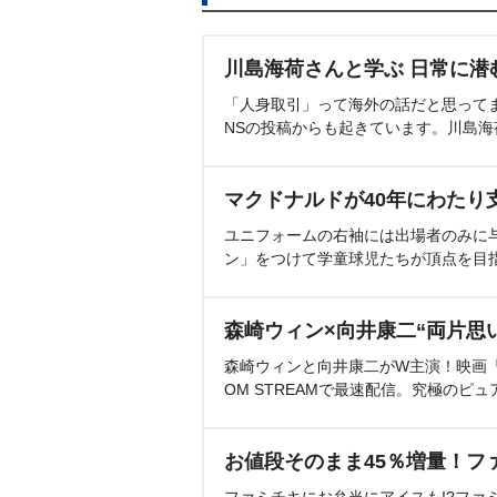
川島海荷さんと学ぶ 日常に潜
「人身取引」って海外の話だと思って
NSの投稿からも起きています。川島
マクドナルドが40年にわたり
ユニフォームの右袖には出場者のみに
ン」をつけて学童球児たちが頂点を目
森崎ウィン×向井康二“両片思
森崎ウィンと向井康二がW主演！映画『（L
OM STREAMで最速配信。究極のピュ
お値段そのまま45％増量！フ
ファミチキにお弁当にアイスも!?ファ