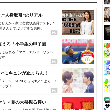
む“人身取引”のリアル
ませんか？実は恋愛や悪質ホスト、S
海荷さんと学ぶリアルな実態。
支える「小学生の甲子園」
与えられる「マクドナルド・ワッペ
指す
い”にキュンが止まらん！
OVE SONG）』が8／５よりJ:C
アラブ！
ァミマ夏の大盤振る舞い
ミリーマートの人気企画「お値段その