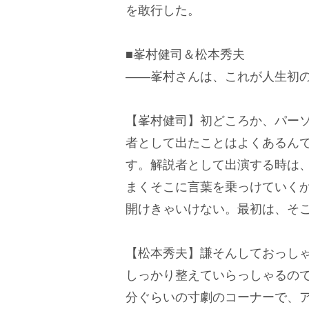
を敢行した。
■峯村健司＆松本秀夫
――峯村さんは、これが人生初
【峯村健司】初どころか、パー
者として出たことはよくあるん
す。解説者として出演する時は
まくそこに言葉を乗っけていく
開けきゃいけない。最初は、そ
【松本秀夫】謙そんしておっし
しっかり整えていらっしゃるの
分ぐらいの寸劇のコーナーで、