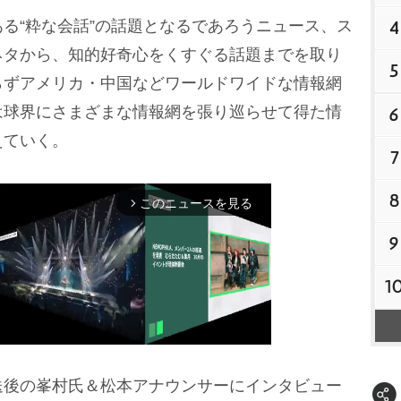
る“粋な会話”の話題となるであろうニュース、ス
4
ネタから、知的好奇心をくすぐる話題までを取り
5
らずアメリカ・中国などワールドワイドな情報網
は球界にさまざまな情報網を張り巡らせて得た情
6
えていく。
7
8
このニュースを見る
arrow_forward_ios
9
1
後の峯村氏＆松本アナウンサーにインタビュー