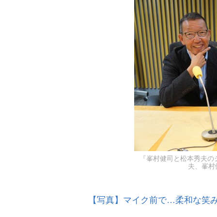
『峯村健司と松本秀夫の
夫、峯村健司
【写真】マイク前で…柔和な笑