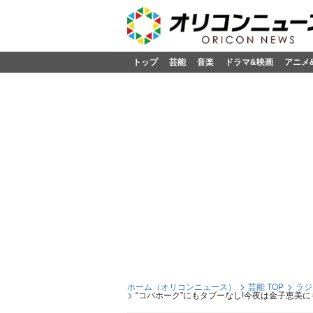
トップ
芸能
音楽
ドラマ&映画
アニメ
ホーム（オリコンニュース）
芸能 TOP
ラジ
“コバホーク”にもタブーなし!今夜は金子恵美