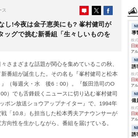
ース
なし!今夜は金子恵美にも? 峯村健司が
N
導
”タッグで挑む新番組「生々しいものを
株式
日給
アル
N
々さまざまな話題が関心を集めているこの秋、
誘
ド新番組が誕生した。その名も『峯村健司と松本
株式
日給
』（毎週火・水 後6：00）。『飯田浩司のO
アル
前6：00）でも舌鋒鋭くニュースに切り込む峯村健司
N
備
ッポン放送ショウアップナイター』で、1994年
株式
戦「10.8」も担当した松本秀夫アナウンサーが
日給
アル
双方向性を生かしながら、番組を届けている。
N
誘