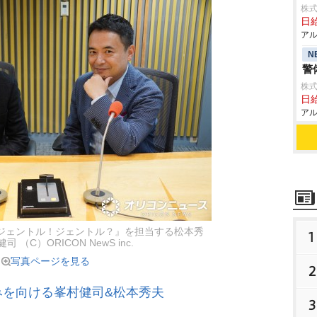
株式
日給
アル
N
警
株式
日給
アル
ジェントル！ジェントル？』を担当する松本秀
1
 （C）ORICON NewS inc.
写真ページを見る
2
みを向ける峯村健司&松本秀夫
3