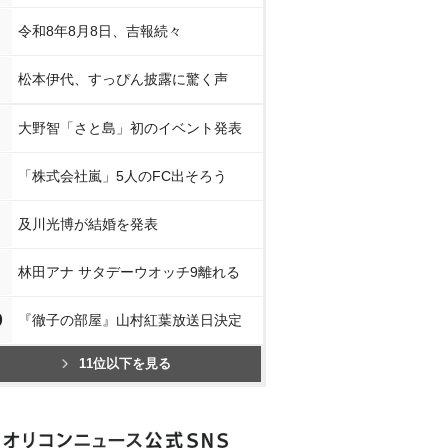
令和8年8月8日、吉報続々
松本伊代、すっぴん披露に驚く声
大野智「さと島」初のイベント発表
「株式会社嵐」5人のFC出そろう
及川光博が結婚を発表
林田アナ サタデーウオッチ9離れる
0
『徹子の部屋』山村紅葉放送日決定
11位以下を見る