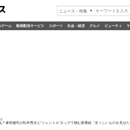
ニュース・特集
&ゲーム
動画配信サービス
スポーツ
社会・経済
グルメ
ビューティ
ラ
オ
にも? 峯村健司が松本秀夫と“ジェントル”タッグで挑む新番組「生々しいものを見せ