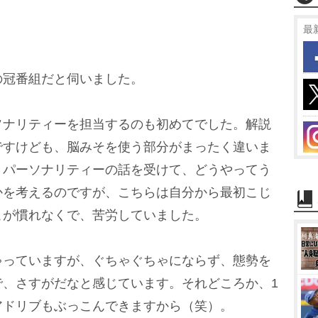
M
u
最
t
e
の冠番組だと伺いました。
ソナリティーを担当するのも初めてでした。解説
ですけども、脳みそを使う部分がまったく違いま
、パーソナリティーの話を受けて、どうやってう
かを考えるのですが、こちらは自分から最初こじ
こが慣れなくで、苦労していました。
ゃっていますが、ぐちゃぐちゃにならず、態勢を
で、さすがだなと感じています。それどころか、1
アドリブもぶっこんできますから（笑）。