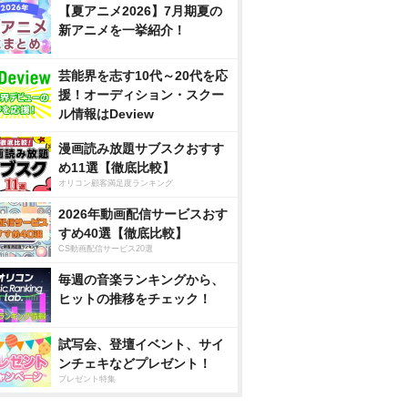
【夏アニメ2026】7月期夏の
新アニメを一挙紹介！
芸能界を志す10代～20代を応
援！オーディション・スクー
ル情報はDeview
漫画読み放題サブスクおすす
め11選【徹底比較】
オリコン顧客満足度ランキング
2026年動画配信サービスおす
すめ40選【徹底比較】
CS動画配信サービス20選
毎週の音楽ランキングから、
ヒットの推移をチェック！
試写会、登壇イベント、サイ
ンチェキなどプレゼント！
プレゼント特集