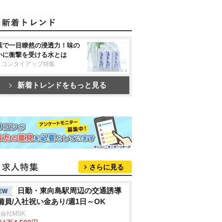
葉で一目瞭然の浸透力！味の
いに衝撃を受ける水とは
リコンタイアップ特集
新着トレンドをもっと見る
さらに見る
日勤・東向島駅周辺の交通誘導
EW
備員/入社祝い金あり/週1日～OK
会社MSK