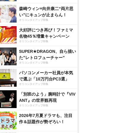
森崎ウィン×向井康二“両片思
い”にキュンが止まらん！
オリコンタイアップ特集
大好評につき再び！ファミマ
名物45％増量キャンペーン
オリコンタイアップ特集
SUPER★DRAGON、自ら描い
た”レトロフューチャー”
オリコンタイアップ特集
パソコンメーカー社員が本気
で選ぶ「10万円台PC3選」
オリコンタイアップ特集
「別班のよう」腕時計で『VIV
ANT』の世界観再現
オリコンタイアップ特集
2026年7月夏ドラマも、注目
作＆話題作が勢ぞろい！