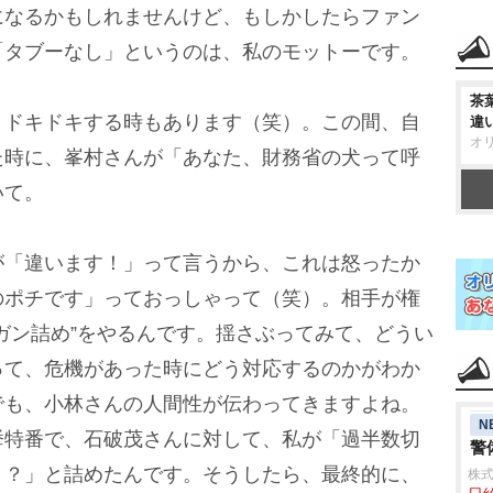
になるかもしれませんけど、もしかしたらファン
「タブーなし」というのは、私のモットーです。
茶
）ドキドキする時もあります（笑）。この間、自
違
オ
た時に、峯村さんが「あなた、財務省の犬って呼
いて。
が「違います！」って言うから、これは怒ったか
のポチです」っておっしゃって（笑）。相手が権
ガン詰め”をやるんです。揺さぶってみて、どうい
って、危機があった時にどう対応するのかがわか
でも、小林さんの人間性が伝わってきますよね。
N
挙特番で、石破茂さんに対して、私が「過半数切
警
う？」と詰めたんです。そうしたら、最終的に、
株式