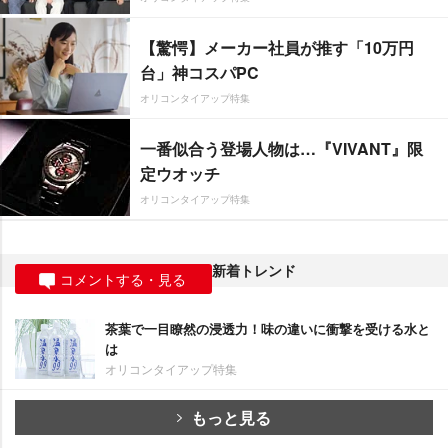
【驚愕】メーカー社員が推す「10万円
台」神コスパPC
オリコンタイアップ特集
一番似合う登場人物は…『VIVANT』限
定ウオッチ
オリコンタイアップ特集
新着トレンド
コメントする・見る
茶葉で一目瞭然の浸透力！味の違いに衝撃を受ける水と
は
オリコンタイアップ特集
もっと見る