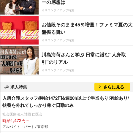
ーの感想は
オリコンタイアップ特集
お値段そのまま45％増量！ファミマ夏の大
盤振る舞い
オリコンタイアップ特集
川島海荷さんと学ぶ 日常に潜む“人身取
引”のリアル
オリコンタイアップ特集
求人特集
さらに見る
入所介護スタッフ/時給1472円&週20h以上で手当あり!有給あり/
扶養を外れてしっかり稼ぐ日勤のみ
社会医療法人財団 仁医会
時給1,472円～
アルバイト・パート / 東京都