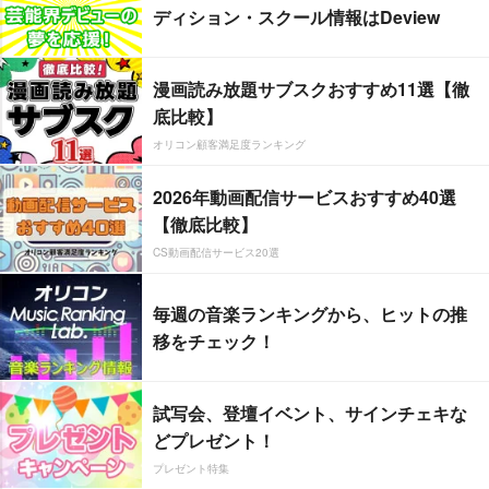
ディション・スクール情報はDeview
漫画読み放題サブスクおすすめ11選【徹
底比較】
オリコン顧客満足度ランキング
2026年動画配信サービスおすすめ40選
【徹底比較】
CS動画配信サービス20選
毎週の音楽ランキングから、ヒットの推
移をチェック！
試写会、登壇イベント、サインチェキな
どプレゼント！
プレゼント特集