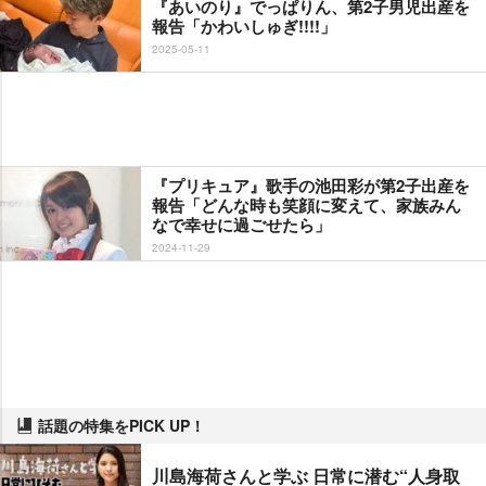
『あいのり』でっぱりん、第2子男児出産を
報告「かわいしゅぎ!!!!」
2025-05-11
『プリキュア』歌手の池田彩が第2子出産を
報告「どんな時も笑顔に変えて、家族みん
なで幸せに過ごせたら」
2024-11-29
話題の特集をPICK UP！
川島海荷さんと学ぶ 日常に潜む“人身取