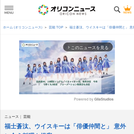
ホーム (オリコンニュース)
芸能 TOP
福士蒼汰、ウイスキーは「俳優仲間と」 
このニュースを見る
arrow_forward_ios
Powered by 
GliaStudios
M
ニュース
芸能
u
t
福士蒼汰、ウイスキーは「俳優仲間と」 意外
e