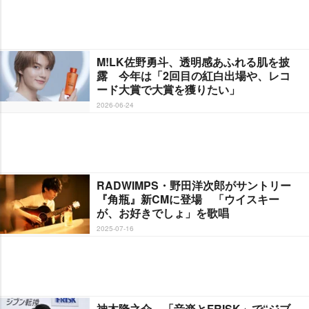
M!LK佐野勇斗、透明感あふれる肌を披
露 今年は「2回目の紅白出場や、レコ
ード大賞で大賞を獲りたい」
2026-06-24
RADWIMPS・野田洋次郎がサントリー
『角瓶』新CMに登場 「ウイスキー
が、お好きでしょ」を歌唱
2025-07-16
神木隆之介、「音楽とFRISK」で“ジブ