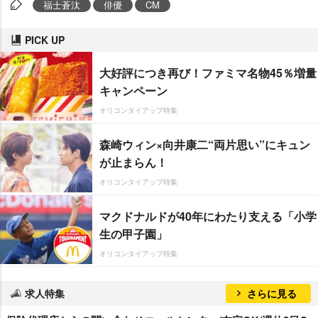
福士蒼汰
俳優
CM
PICK UP
大好評につき再び！ファミマ名物45％増量
キャンペーン
オリコンタイアップ特集
森崎ウィン×向井康二“両片思い”にキュン
が止まらん！
オリコンタイアップ特集
マクドナルドが40年にわたり支える「小学
生の甲子園」
オリコンタイアップ特集
求人特集
さらに見る