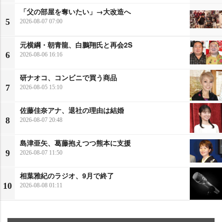
「父の部屋を奪いたい」→大改造へ
5
2026-08-07 07:00
元横綱・朝青龍、白鵬翔氏と再会2S
6
2026-08-06 16:16
研ナオコ、コンビニで買う商品
7
2026-08-05 15:10
佐藤佳奈アナ、退社の理由は結婚
8
2026-08-07 20:48
島津亜矢、葛藤抱えつつ熊本に支援
9
2026-08-07 11:50
相葉雅紀のラジオ、9月で終了
10
2026-08-08 01:11