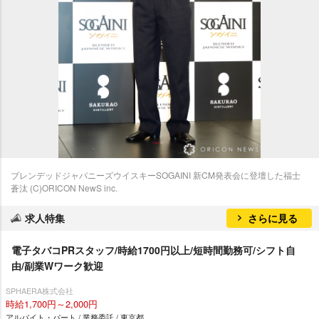
ブレンデッドジャパニーズウイスキーSOGAINI 新CM発表会に登壇した福士
蒼汰 (C)ORICON NewS inc.
求人特集
さらに見る
電子タバコPRスタッフ/時給1700円以上/短時間勤務可/シフト自
由/副業Wワーク歓迎
SPHAERA株式会社
時給1,700円～2,000円
アルバイト・パート / 業務委託 / 東京都