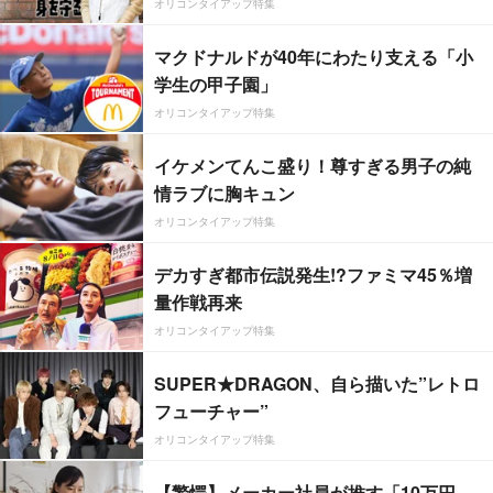
オリコンタイアップ特集
マクドナルドが40年にわたり支える「小
学生の甲子園」
オリコンタイアップ特集
イケメンてんこ盛り！尊すぎる男子の純
情ラブに胸キュン
オリコンタイアップ特集
デカすぎ都市伝説発生!?ファミマ45％増
量作戦再来
オリコンタイアップ特集
SUPER★DRAGON、自ら描いた”レトロ
フューチャー”
オリコンタイアップ特集
【驚愕】メーカー社員が推す「10万円