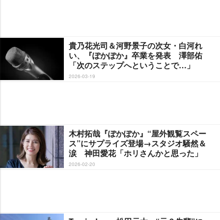
貴乃花光司＆河野景子の次女・白河れ
い、『ぽかぽか』卒業を発表 澤部佑
「次のステップへということで…」
2026-03-19
木村拓哉『ぽかぽか』“屋外観覧スペー
ス”にサプライズ登場→スタジオ騒然＆
涙 神田愛花「ホリさんかと思った」
2026-02-20