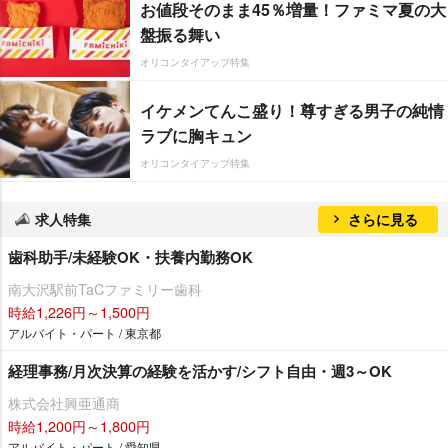
お値段そのまま45％増量！ファミマ夏の大
盤振る舞い
オリコンタイアップ特集
イケメンてんこ盛り！尊すぎる男子の純情
ラブに胸キュン
オリコンタイアップ特集
求人特集
さらに見る
歯科助手/未経験OK・扶養内勤務OK
南大沢駅前TaCファミリー歯科
時給1,226円～1,500円
アルバイト・パート / 東京都
経理事務/月次決算の経験を活かす/シフト自由・週3～OK
株式会社興亜通商
時給1,200円～1,800円
アルバイト・パート / 愛知県