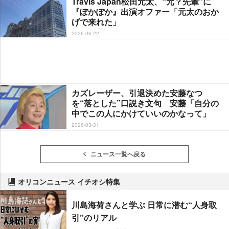
Travis Japan松田元太、“元？先輩”に
『ぽかぽか』出演オファー「元太のおか
げで来れた」
2026-06-22
カズレーザー、引退決めた安藤なつ
を“落とした”口説き文句 安藤「自分の
中でこの人にかけていいのかなって」
2026-03-31
ニュース一覧へ戻る
オリコンニュース イチオシ特集
川島海荷さんと学ぶ 日常に潜む“人身取
引”のリアル