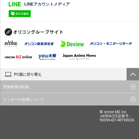
LINEアカウントメディア
PC版に切り替え
禁無断複写転載
クッキーの使用について
© oricon ME inc.
JASRAC許諾番号：
9009642140Y38026