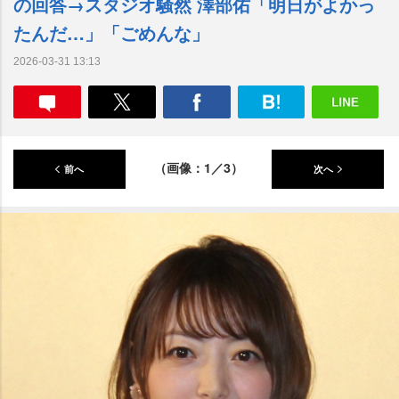
の回答→スタジオ騒然 澤部佑「明日がよかっ
たんだ…」「ごめんな」
2026-03-31 13:13
（画像：1／3）
前へ
次へ