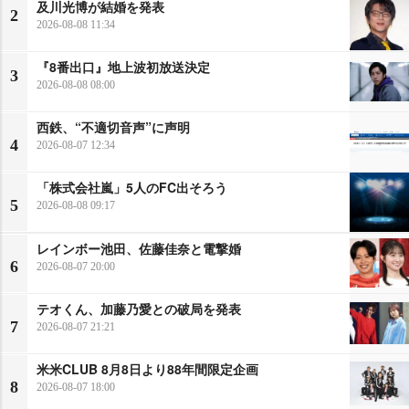
及川光博が結婚を発表
2
2026-08-08 11:34
『8番出口』地上波初放送決定
3
2026-08-08 08:00
西鉄、“不適切音声”に声明
4
2026-08-07 12:34
「株式会社嵐」5人のFC出そろう
5
2026-08-08 09:17
レインボー池田、佐藤佳奈と電撃婚
6
2026-08-07 20:00
テオくん、加藤乃愛との破局を発表
7
2026-08-07 21:21
米米CLUB 8月8日より88年間限定企画
8
2026-08-07 18:00