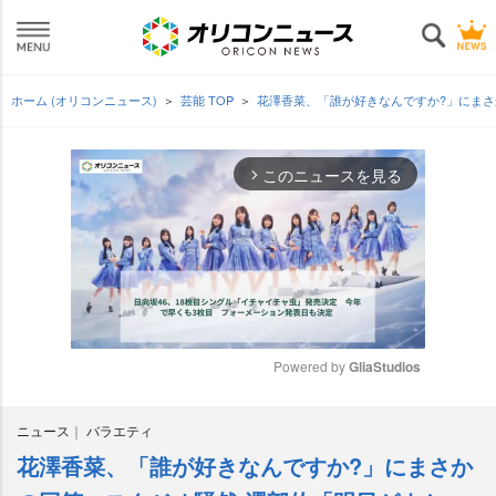
ホーム (オリコンニュース)
芸能 TOP
花澤香菜、「誰が好きなんですか?」にま
このニュースを見る
arrow_forward_ios
Powered by 
GliaStudios
M
ニュース
バラエティ
u
t
花澤香菜、「誰が好きなんですか?」にまさか
e