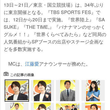
13日～21日／東京・国立競技場）は、34年ぶり
に東京開催となる。『TBS SPORTS FES』で
は、12日から20日まで実施。『世界陸上』『SA
SUKE』『THE TIME,』『バナナマンのせっかく
グルメ！！』『世界くらべてみたら』など同局の
人気番組からSPブースの出店やステージ企画な
どを多数実施する。
MCは、
江藤愛
アナウンサーが務めた。
この記事の画像