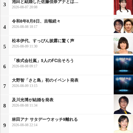
池田と結婚した佐藤佳奈アナとは…
3
2026-08-07 20:08
令和8年8月8日、吉報続々
4
2026-08-08 18:17
松本伊代、すっぴん披露に驚く声
5
2026-08-09 11:30
「株式会社嵐」5人のFC出そろう
6
2026-08-08 09:17
大野智「さと島」初のイベント発表
7
2026-08-09 13:15
及川光博が結婚を発表
8
2026-08-08 11:34
林田アナ サタデーウオッチ9離れる
9
2026-08-08 22:14