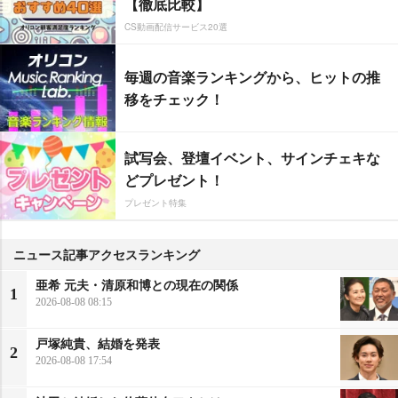
【徹底比較】
CS動画配信サービス20選
毎週の音楽ランキングから、ヒットの推
移をチェック！
試写会、登壇イベント、サインチェキな
どプレゼント！
プレゼント特集
ニュース記事アクセスランキング
亜希 元夫・清原和博との現在の関係
1
2026-08-08 08:15
戸塚純貴、結婚を発表
2
2026-08-08 17:54