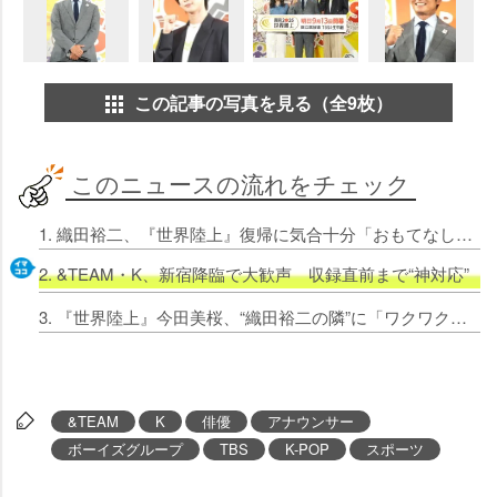
この記事の写真を見る（全9枚）
このニュースの流れをチェック
1. 織田裕二、『世界陸上』復帰に気合十分「おもてなししないと」 “裕二コール”と大歓声に照れ笑い
2. &TEAM・K、新宿降臨で大歓声 収録直前まで“神対応”
3. 『世界陸上』今田美桜、“織田裕二の隣”に「ワクワク」 観客「うらやましいぞ！」
&TEAM
K
俳優
アナウンサー
ボーイズグループ
TBS
K-POP
スポーツ