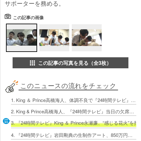
サポーターを務める。
この記事の画像
この記事の写真を見る（全3枚）
このニュースの流れをチェック
1. King ＆ Prince高橋海人、体調不良で『24時間テレビ』欠席発表 企画代役はTravis Japan・松田元太
2. King & Prince高橋海人、『24時間テレビ』当日の欠席発表にファンから心配の声 “二度目の代打”松田元太に激励
3. 『24時間テレビ』King ＆ Prince永瀬廉、“感じる
4. 『24時間テレビ』岩田剛典の生制作アート、850万円で落札 障がいのある子どもたちのアート支援に全額寄付