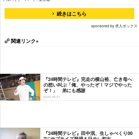
続きはこちら
sponsored by 求人ボックス
関連リンク+
『24時間テレビ』完走の横山裕、亡き母へ
の想い叫ぶ「俺、やったぞ！マジでやった
ぞ！」 弟にも感謝
2025-08-31
『24時間テレビ』田中泯、生しゃべくり00
7にサプライズ登場＆日テレ初出