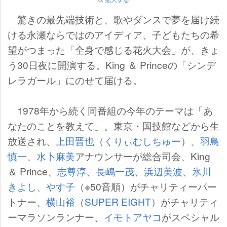
驚きの最先端技術と、歌やダンスで夢を届け続
ける永瀬ならではのアイディア、子どもたちの希
望がつまった「全身で感じる花火大会」が、きょ
う30日夜に開演する。King ＆ Princeの「シンデ
レラガール」にのせて届ける。
1978年から続く同番組の今年のテーマは「あ
なたのことを教えて」。東京・国技館などから生
放送され、
上田晋也
（
くりぃむしちゅー
）、
羽鳥
慎一
、
水卜麻美
アナウンサーが総合司会、King
＆ Prince、
志尊淳
、
長嶋一茂
、
浜辺美波
、
氷川
きよし
、
す子
（※50音順）がチャリティーパー
トナー、
横山裕
（
SUPER EIGHT
）がチャリティ
ーマラソンランナー、
イモトアヤコ
がスペシャル