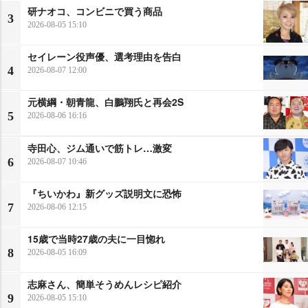
研ナオコ、コンビニで買う商品
3
2026-08-05 15:10
セイレーン役声優、選考理由を告白
4
2026-08-07 12:00
元横綱・朝青龍、白鵬翔氏と再会2S
5
2026-08-06 16:16
寺田心、ジム通いで筋トレ…激変
6
2026-08-07 10:46
『ちいかわ』新グッズ説明文に恐怖
7
2026-08-06 12:15
15歳で当時27歳の夫に一目惚れ
8
2026-08-05 16:09
志麻さん、簡単そうめんレシピ紹介
9
2026-08-05 15:10