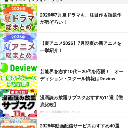
2026年7月夏ドラマも、注目作＆話題作
が勢ぞろい！
【夏アニメ2026】7月期夏の新アニメを
一挙紹介！
芸能界を志す10代～20代を応援！ オー
ディション・スクール情報はDeview
漫画読み放題サブスクおすすめ11選【徹
底比較】
オリコン顧客満足度ランキング
2026年動画配信サービスおすすめ40選