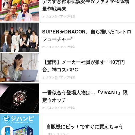
デカすぎ都市伝説発生!?ファミマ45％増
量作戦再来
オリコンタイアップ特集
SUPER★DRAGON、自ら描いた”レトロ
フューチャー”
オリコンタイアップ特集
【驚愕】メーカー社員が推す「10万円
台」神コスパPC
オリコンタイアップ特集
一番似合う登場人物は…『VIVANT』限
定ウオッチ
オリコンタイアップ特集
自販機にピッ！ですぐに買えちゃう
（PR）ジハンピ