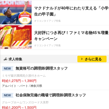
マクドナルドが40年にわたり支える「小学
生の甲子園」
オリコンタイアップ特集
大好評につき再び！ファミマ名物45％増量
キャンペーン
オリコンタイアップ特集
求人特集
さらに見る
無資格可の調理師/調理スタッフ
NEW
ミモザ藤沢躑躅苑介護付きホーム
時給1,275円～1,390円
アルバイト・パート / 神奈川県
社会保険完備の職場で調理師/調理スタッフ
NEW
グループホームワンズロード大美野
時給1,200円～1,500円