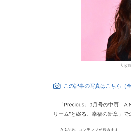
大政絢 
この記事の写真はこちら（全
『Precious』9月号の中頁「A New 
リーム”と綴る、幸福の新章」で
ADの後にコンテンツが続きます