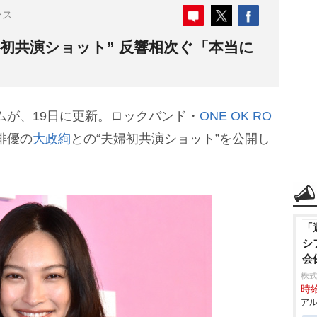
ース
婦初共演ショット” 反響相次ぐ「本当に
ラムが、19日に更新。ロックバンド・
ONE OK RO
俳優の
大政絢
との“夫婦初共演ショット”を公開し
「
シ
会
株式
時給
アル