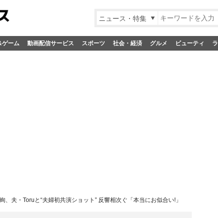
ニュース・特集
&ゲーム
動画配信サービス
スポーツ
社会・経済
グルメ
ビューティ
ラ
絢、夫・Toruと“夫婦初共演ショット” 反響相次ぐ「本当にお似合い!」