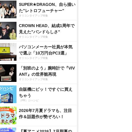
SUPER★DRAGON、自ら描い
た”レトロフューチャー”
オリコンタイアップ特集
CROWN HEAD、結成1周年で
見えた”バンドらしさ”
オリコンタイアップ特集
パソコンメーカー社員が本気
で選ぶ「10万円台PC3選」
オリコンタイアップ特集
「別班のよう」腕時計で『VIV
ANT』の世界観再現
オリコンタイアップ特集
自販機にピッ！ですぐに買え
ちゃう
（PR）ジハンピ
2026年7月夏ドラマも、注目
作＆話題作が勢ぞろい！
【夏アニメ2026】7月期夏の