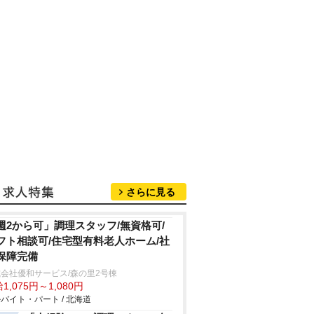
さらに見る
週2から可」調理スタッフ/無資格可/
フト相談可/住宅型有料老人ホーム/社
保障完備
会社優和サービス/森の里2号棟
1,075円～1,080円
バイト・パート / 北海道