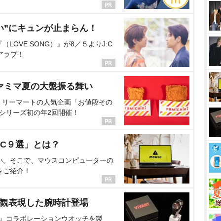
い”にキュンが止まらん！
OVE SONG）』が8／５よりJ:C
アラブ！
ァミマ夏の大盤振る舞い
ミリーマートの人気企画「お値段その
、シリーズ初の年2回開催！
C９選」とは？
い。そこで、マウスコンピューターの
をご紹介！
界観表現した腕時計登場
NT』コラボレーションウオッチを製