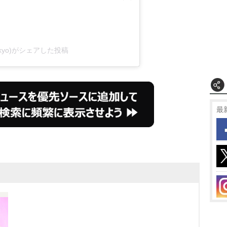
_tokyo)がシェアした投稿
最