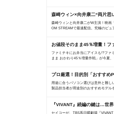
森崎ウィン×向井康二“両片思
森崎ウィンと向井康二がW主演！映画『（L
OM STREAMで最速配信。究極のピュ
お値段そのまま45％増量！フ
ファミチキにお弁当にアイスも!?ファ
まま おかわり45％増量作戦」が今夏
プロ厳選！目的別「おすすめP
用途に合うパソコン選びは意外と難し
製品担当者が用途別のおすすめモデル
『VIVANT』続編の鍵は…世
セイコーが、TBS系日曜劇場『VIVA