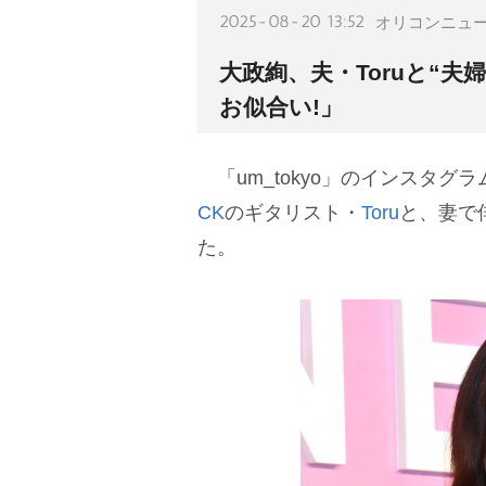
2025-08-20 13:52
オリコンニュ
大政絢、夫・Toruと“夫
お似合い!」
「um_tokyo」のインスタグ
CK
のギタリスト・
Toru
と、妻で
た。