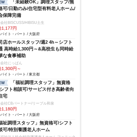
「未経験OK」調理スタッフ/無
EW
格可/日勤のみ/住宅型有料老人ホーム/
会保障完備
会社BISCUSS/HIBISU土生
1,177円
バイト・パート / 大阪府
司店ホールスタッフ/週2 4h～シフト
通 高時給1,300円～&高校生も同時給
華な食事補助
式会社にっぱん
1,300円～
バイト・パート / 東京都
「福祉調理スタッフ」無資格
EW
/シフト相談可/サービス付き高齢者向
住宅
会社CBパートナー/リーブル和泉
1,180円
バイト・パート / 大阪府
福祉調理スタッフ」無資格可/シフト
談可/特別養護老人ホーム