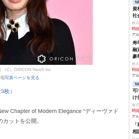
N
資
社
株式
時給
アル
寿
融
豪
株
（C）ORICON NewS inc.
時給
アル
写真ページを見る
N
可
3枚）
け
株式
Chapter of Modern Elegance “ディーヴァド
時給
アル
のカットを公開。
「
相