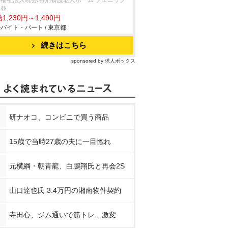
福祉法人暁会/特別養護老人ホーム フェニック
杉並
1,230円～1,490円
バイト・パート / 東京都
続きはこちら
sponsored by 求人ボックス
研ナオコ、コンビニで買う商品
15歳で当時27歳の夫に一目惚れ
元横綱・朝青龍、白鵬翔氏と再会2S
山口達也氏 3.4万円の湘南物件契約
寺田心、ジム通いで筋トレ…激変