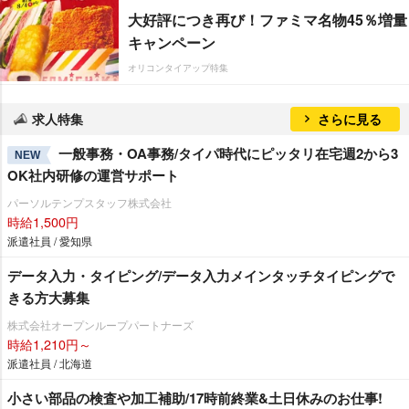
大好評につき再び！ファミマ名物45％増量
キャンペーン
オリコンタイアップ特集
求人特集
さらに見る
一般事務・OA事務/タイパ時代にピッタリ在宅週2から3
NEW
OK社内研修の運営サポート
パーソルテンプスタッフ株式会社
時給1,500円
派遣社員 / 愛知県
データ入力・タイピング/データ入力メインタッチタイピングで
きる方大募集
株式会社オープンループパートナーズ
時給1,210円～
派遣社員 / 北海道
小さい部品の検査や加工補助/17時前終業&土日休みのお仕事!