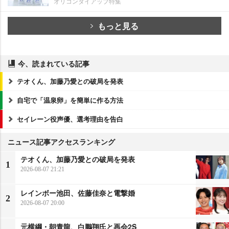
オリコンタイアップ特集
もっと見る
今、読まれている記事
テオくん、加藤乃愛との破局を発表
自宅で「温泉卵」を簡単に作る方法
セイレーン役声優、選考理由を告白
ニュース記事アクセスランキング
テオくん、加藤乃愛との破局を発表
1
2026-08-07 21:21
レインボー池田、佐藤佳奈と電撃婚
2
2026-08-07 20:00
元横綱・朝青龍、白鵬翔氏と再会2S