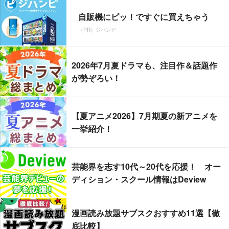
自販機にピッ！ですぐに買えちゃう
（PR）ジハンピ
2026年7月夏ドラマも、注目作＆話題作
が勢ぞろい！
【夏アニメ2026】7月期夏の新アニメを
一挙紹介！
芸能界を志す10代～20代を応援！ オー
ディション・スクール情報はDeview
漫画読み放題サブスクおすすめ11選【徹
底比較】