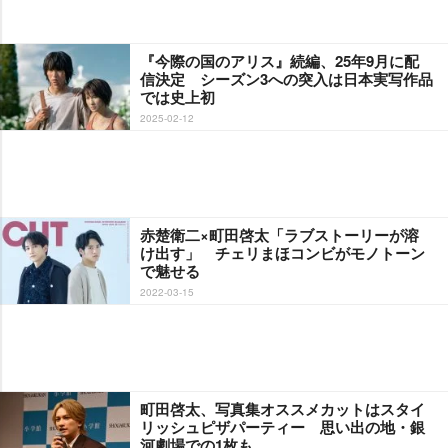
『今際の国のアリス』続編、25年9月に配
信決定 シーズン3への突入は日本実写作品
では史上初
2025-02-12
赤楚衛二×町田啓太「ラブストーリーが溶
け出す」 チェリまほコンビがモノトーン
で魅せる
2022-03-15
町田啓太、写真集オススメカットはスタイ
リッシュピザパーティー 思い出の地・銀
河劇場での1枚も