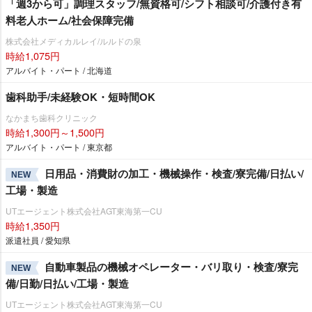
「週3から可」調理スタッフ/無資格可/シフト相談可/介護付き有
料老人ホーム/社会保障完備
株式会社メディカルレイ/ルルドの泉
時給1,075円
アルバイト・パート / 北海道
歯科助手/未経験OK・短時間OK
なかまち歯科クリニック
時給1,300円～1,500円
アルバイト・パート / 東京都
日用品・消費財の加工・機械操作・検査/寮完備/日払い/
NEW
工場・製造
UTエージェント株式会社AGT東海第一CU
時給1,350円
派遣社員 / 愛知県
自動車製品の機械オペレーター・バリ取り・検査/寮完
NEW
備/日勤/日払い/工場・製造
UTエージェント株式会社AGT東海第一CU