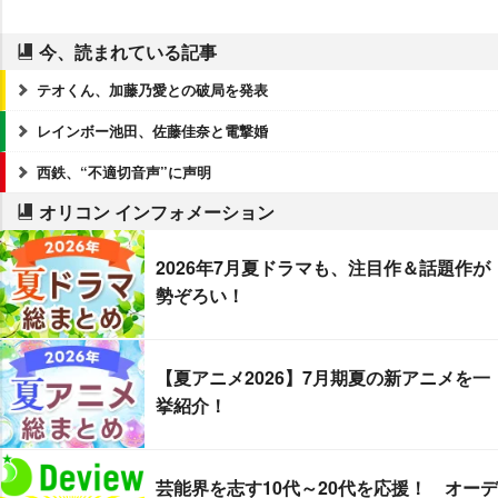
今、読まれている記事
テオくん、加藤乃愛との破局を発表
レインボー池田、佐藤佳奈と電撃婚
西鉄、“不適切音声”に声明
オリコン インフォメーション
2026年7月夏ドラマも、注目作＆話題作が
勢ぞろい！
【夏アニメ2026】7月期夏の新アニメを一
挙紹介！
芸能界を志す10代～20代を応援！ オーデ