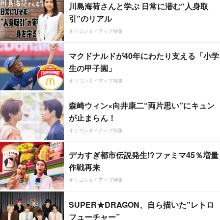
川島海荷さんと学ぶ 日常に潜む“人身取
引”のリアル
オリコンタイアップ特集
マクドナルドが40年にわたり支える「小学
生の甲子園」
オリコンタイアップ特集
森崎ウィン×向井康二“両片思い”にキュン
が止まらん！
オリコンタイアップ特集
デカすぎ都市伝説発生!?ファミマ45％増量
作戦再来
オリコンタイアップ特集
SUPER★DRAGON、自ら描いた”レトロ
フューチャー”