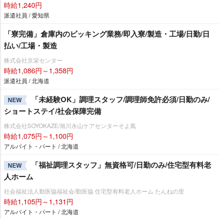
時給1,240円
派遣社員 / 愛知県
「寮完備」倉庫内のピッキング業務/即入寮/製造・工場/日勤/日
払い/工場・製造
株式会社京栄センター
時給1,086円～1,358円
派遣社員 / 北海道
「未経験OK」調理スタッフ/調理師免許必須/日勤のみ/
NEW
ショートステイ/社会保障完備
株式会社SOYOKAZE/旭川永山ケアセンターそよ風
時給1,075円～1,100円
アルバイト・パート / 北海道
「福祉調理スタッフ」無資格可/日勤のみ/住宅型有料老
NEW
人ホーム
社会福祉法人勤医協福祉会/勤医協 住宅型有料老人ホーム たんねの里
時給1,105円～1,131円
アルバイト・パート / 北海道