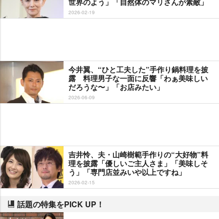
世界のよう」「自然体のマリさんが素敵」
2026-02-19
今井翼、“ひと工夫した”手作り鍋料理を披
露 料理男子な一面に反響「わぁ美味しい
だろうな〜」「お店みたい」
2026-06-09
吉井怜、夫・山崎樹範手作りの“大好物”料
理を披露「優しいご主人さま」「美味しそ
う」「専門店並みいや以上ですね」
2026-02-15
話題の特集をPICK UP！