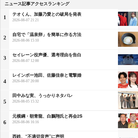
ニュース記事アクセスランキング
テオくん、加藤乃愛との破局を発表
1
2026-08-07 21:21
自宅で「温泉卵」を簡単に作る方法
2
2026-08-06 15:10
セイレーン役声優、選考理由を告白
3
2026-08-07 12:00
レインボー池田、佐藤佳奈と電撃婚
4
2026-08-07 20:00
田中みな実、うっかりネタバレ
5
2026-08-05 15:32
元横綱・朝青龍、白鵬翔氏と再会2S
6
2026-08-06 16:16
西鉄、“不適切音声”に声明