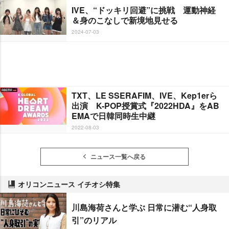
IVE、“ドッキリ回避”に挑戦 運動神経
＆身のこなしで新境地見せる
2024-07-03
TXT、LE SSERAFIM、IVE、Kep1erら
出演 K-POP授賞式『2022HDA』をAB
EMAで日韓同時生中継
2022-08-03
ニュース一覧へ戻る
オリコンニュース イチオシ特集
川島海荷さんと学ぶ 日常に潜む“人身取
引”のリアル