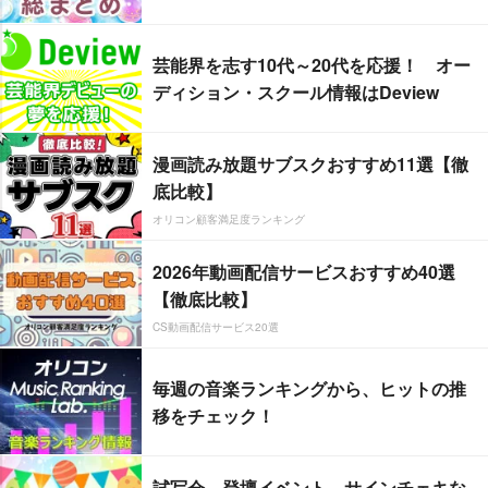
芸能界を志す10代～20代を応援！ オー
ディション・スクール情報はDeview
漫画読み放題サブスクおすすめ11選【徹
底比較】
オリコン顧客満足度ランキング
2026年動画配信サービスおすすめ40選
【徹底比較】
CS動画配信サービス20選
毎週の音楽ランキングから、ヒットの推
移をチェック！
試写会、登壇イベント、サインチェキな