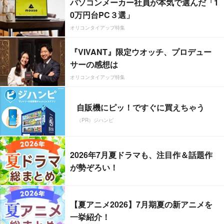
パソコンメーカー社員が本気で選んだ「1
0万円台PC３選」
オリコンタイアップ特集
『VIVANT』限定ウオッチ、プロデュー
サーの感想は
オリコンタイアップ特集
自販機にピッ！ですぐに買えちゃう
（PR）ジハンピ
2026年7月夏ドラマも、注目作＆話題作
が勢ぞろい！
【夏アニメ2026】7月期夏の新アニメを
一挙紹介！