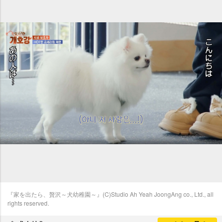
『家を出たら、贅沢～犬幼稚園～』(C)Studio Ah Yeah JoongAng co., Ltd., all
rights reserved.