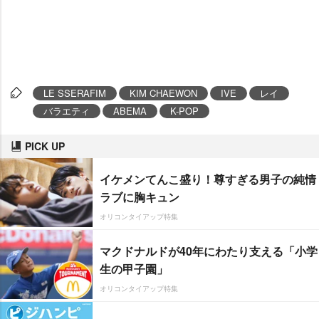
LE SSERAFIM
KIM CHAEWON
IVE
レイ
バラエティ
ABEMA
K-POP
PICK UP
イケメンてんこ盛り！尊すぎる男子の純情
ラブに胸キュン
オリコンタイアップ特集
マクドナルドが40年にわたり支える「小学
生の甲子園」
オリコンタイアップ特集