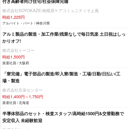
付き高齢者向け住宅/社会保障完備
株式会社SOYOKAZE/相模原ケアコミュニティそよ風
時給1,225円
アルバイト・パート / 神奈川県
アルミ製品の製造・加工作業/残業なしで毎日気楽 土日祝はしっ
かりオフ!
株式会社トーコー
時給1,500円
派遣社員 / 大阪府
「寮完備」電子部品の製造/即入寮/製造・工場/日勤/日払い/工
場・製造
株式会社京栄センター
時給1,400円～1,750円
派遣社員 / 北海道
半導体部品のセット・検査スタッフ/高時給1500円&交替勤務で
安定収入 未経験歓迎