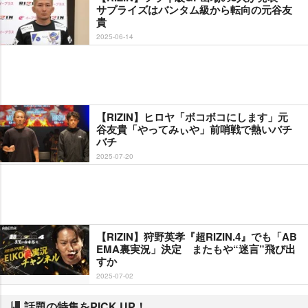
サプライズはバンタム級から転向の元谷友
貴
2025-06-14
【RIZIN】ヒロヤ「ボコボコにします」元
谷友貴「やってみぃや」前哨戦で熱いバチ
バチ
2025-07-20
【RIZIN】狩野英孝『超RIZIN.4』でも「AB
EMA裏実況」決定 またもや“迷言”飛び出
すか
2025-07-02
話題の特集をPICK UP！