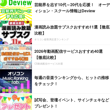
芸能界を志す10代～20代を応援！ オーデ
ィション・スクール情報はDeview
漫画読み放題サブスクおすすめ11選【徹底
比較】
オリコン顧客満足度ランキング
2026年動画配信サービスおすすめ40選
【徹底比較】
CS動画配信サービス20選
毎週の音楽ランキングから、ヒットの推移
をチェック！
試写会、登壇イベント、サインチェキなど
プレゼント！