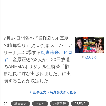
7月27日開催の『超RIZIN.4 真夏
の喧嘩祭り』(さいたまスーパーア
リーナ)二出場する
朝倉未来
、
ヒロ
拡大する
ヤ
、金原正徳の3人が、20日放送
のABEMAオリジナル生特番『榊
原社長に呼び出されました』に出
演することが決定した。
記事全文・写真を大きく見る
朝倉未来
ヒロヤ
榊原信行
ABEMA