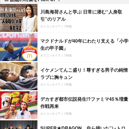
川島海荷さんと学ぶ 日常に潜む“人身取
引”のリアル
オリコンタイアップ特集
マクドナルドが40年にわたり支える「小学
生の甲子園」
オリコンタイアップ特集
イケメンてんこ盛り！尊すぎる男子の純情
ラブに胸キュン
オリコンタイアップ特集
デカすぎ都市伝説発生!?ファミマ45％増量
作戦再来
オリコンタイアップ特集
SUPER★DRAGON、自ら描いた”レトロ