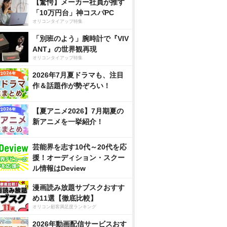
【驚愕】メーカー社員が推す
「10万円台」神コスパPC
オリコンタイアップ特集
「別班のよう」腕時計で『VIV
ANT』の世界観再現
オリコンタイアップ特集
2026年7月夏ドラマも、注目
作＆話題作が勢ぞろい！
【夏アニメ2026】7月期夏の
新アニメを一挙紹介！
芸能界を志す10代～20代を応
援！オーディション・スクー
ル情報はDeview
漫画読み放題サブスクおすす
め11選【徹底比較】
オリコン顧客満足度ランキング
2026年動画配信サービスおす