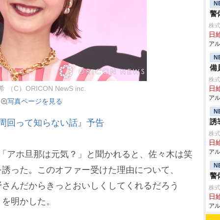
N
警
株式
日給
アル
N
備
株式
（C）ORICON NewS inc.
日給
アル
写真ページを見る
N
誘
周回って知らない話』予告
株式
日給
アル
「アホ旦那は元気？」と聞かれると、佐々木は笑
N
を誘った。このオファー受けた理由について、
警
野さんだからきっとおいしくしてくれるだろう
株式
日給
とを明かした。
アル