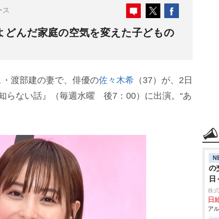
ース
でよどんだ家庭の空気を変えた子どもの
・渡部建の妻で、俳優の
佐々木希
（37）が、2日
知らない話』（毎週水曜 後7：00）に出演。“あ
N
の
日
株式
日給
アル