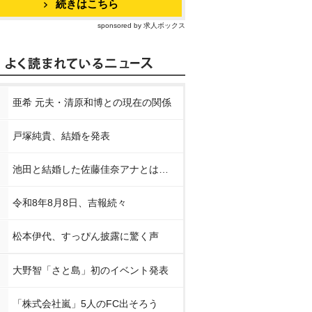
続きはこちら
sponsored by 求人ボックス
亜希 元夫・清原和博との現在の関係
戸塚純貴、結婚を発表
池田と結婚した佐藤佳奈アナとは…
令和8年8月8日、吉報続々
松本伊代、すっぴん披露に驚く声
大野智「さと島」初のイベント発表
「株式会社嵐」5人のFC出そろう