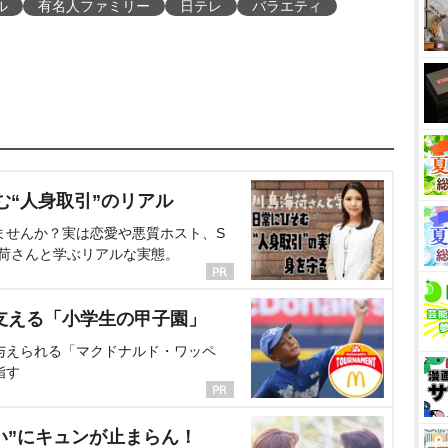
ル
有名人ファミリー
日テレ
バラエティ
む“人身取引”のリアル
ませんか？実は恋愛や悪質ホスト、S
海荷さんと学ぶリアルな実態。
支える「小学生の甲子園」
与えられる「マクドナルド・ワッペ
指す
い”にキュンが止まらん！