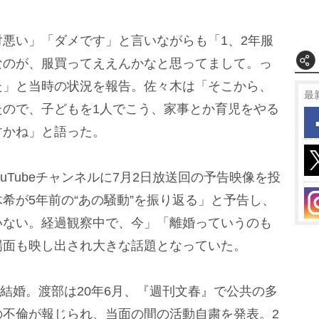
悪い」「ダメです」と言いながらも「1、2年服
なのが、服買ってええんかなと思ってまして。っ
た」と当時の状況を報告。佐々木は「そこから、
最
たので、子どもを1人でこう、家事とか育児をやる
すかね」と語った。
uTubeチャンネルに7月2日放送回の予告映像を投
希が5年前の“あの騒動”を振り返る」と予告し、
いない。経過観察中で、今」「離婚っていうのも
場面も映し出され大きな話題となっていた。
に結婚。渡部は20年6月、『週刊文春』で公共の多
の不倫が報じられ、当面の間の活動自粛を発表。2