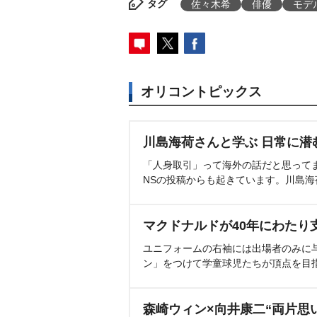
タグ
佐々木希
俳優
モデ
オリコントピックス
川島海荷さんと学ぶ 日常に潜
「人身取引」って海外の話だと思って
NSの投稿からも起きています。川島
マクドナルドが40年にわたり
ユニフォームの右袖には出場者のみに
ン」をつけて学童球児たちが頂点を目
森崎ウィン×向井康二“両片思