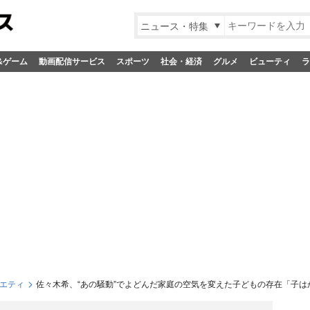
ニュース・特集
&ゲーム
動画配信サービス
スポーツ
社会・経済
グルメ
ビューティ
ラ
エティ
佐々木希、“あの騒動”でよどんだ家庭の空気を変えた子どもの存在「子は