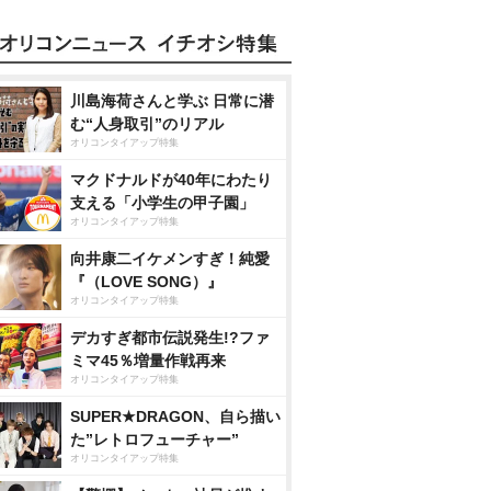
川島海荷さんと学ぶ 日常に潜
む“人身取引”のリアル
オリコンタイアップ特集
マクドナルドが40年にわたり
支える「小学生の甲子園」
オリコンタイアップ特集
向井康二イケメンすぎ！純愛
『（LOVE SONG）』
オリコンタイアップ特集
デカすぎ都市伝説発生!?ファ
ミマ45％増量作戦再来
オリコンタイアップ特集
SUPER★DRAGON、自ら描い
た”レトロフューチャー”
オリコンタイアップ特集