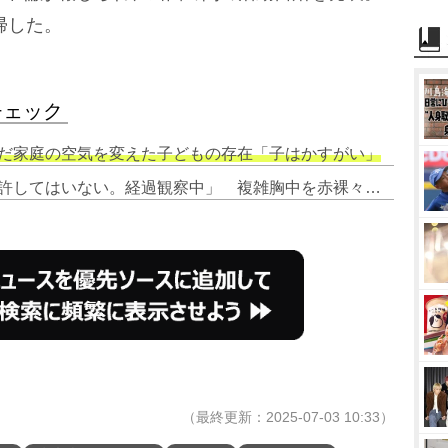
帰した。
チェック
どんだ家庭の空気を変えた子どもの存在「子はかすがい」
2. 佐々木希、“あの騒動”は「まだ許してはいない。経過観察中」 複雑胸中を赤裸々告白
（最終更新：2025-07-03 10:33）