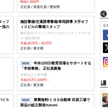
時給1,800円
正社員 / 派遣社員 / 愛知県
タッフ
施設警備/交通誘導警備/車両誘導 大手オフ
最
一流の
ィスビルの警備スタッフ
株式会社ライジングサンセキュリティーサービ
ス 蒲田BASE
月給28万円～35万円
正社員 / 東京都
年休120日/教育現場をサポートする
NEW
「学校事務」 正社員募集
学校法人三幸学園
月給23万3,100円～
正社員 / 東京都
バイス
寮費無料/トヨタ自動車 田原工場で
NEW
部品の組立製造/tutumi