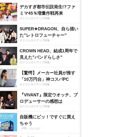
デカすぎ都市伝説発生!?ファ
ミマ45％増量作戦再来
オリコンタイアップ特集
SUPER★DRAGON、自ら描い
た”レトロフューチャー”
オリコンタイアップ特集
CROWN HEAD、結成1周年で
見えた”バンドらしさ”
オリコンタイアップ特集
【驚愕】メーカー社員が推す
「10万円台」神コスパPC
オリコンタイアップ特集
『VIVANT』限定ウオッチ、プ
ロデューサーの感想は
オリコンタイアップ特集
自販機にピッ！ですぐに買え
ちゃう
（PR）ジハンピ