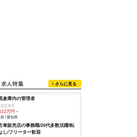
さらに見る
流倉庫内の管理者
古屋営業所
給22万円～
員 / 愛知県
古車販売店の事務職/20代多数活躍/転
なし/フリーター歓迎