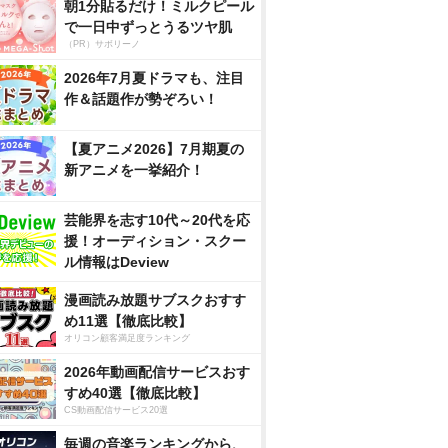
朝1分貼るだけ！ミルクピール
で一日中ずっとうるツヤ肌
（PR）サボリーノ
2026年7月夏ドラマも、注目
作＆話題作が勢ぞろい！
【夏アニメ2026】7月期夏の
新アニメを一挙紹介！
芸能界を志す10代～20代を応
援！オーディション・スクー
ル情報はDeview
漫画読み放題サブスクおすす
め11選【徹底比較】
オリコン顧客満足度ランキング
2026年動画配信サービスおす
すめ40選【徹底比較】
CS動画配信サービス20選
毎週の音楽ランキングから、