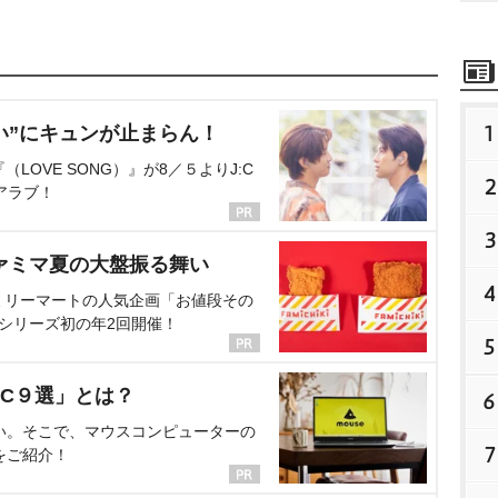
1
い”にキュンが止まらん！
OVE SONG）』が8／５よりJ:C
2
アラブ！
3
ァミマ夏の大盤振る舞い
4
ミリーマートの人気企画「お値段その
、シリーズ初の年2回開催！
5
C９選」とは？
6
い。そこで、マウスコンピューターの
7
をご紹介！