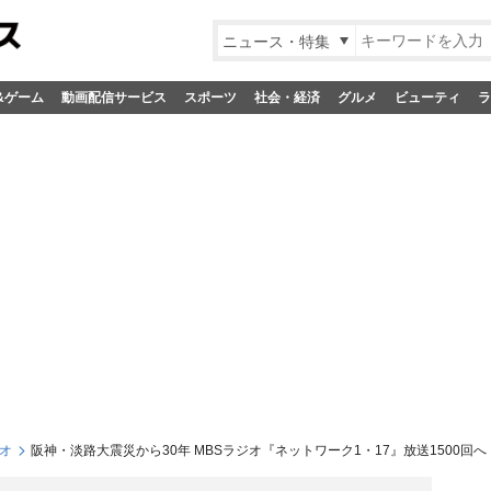
ニュース・特集
&ゲーム
動画配信サービス
スポーツ
社会・経済
グルメ
ビューティ
ラ
オ
阪神・淡路大震災から30年 MBSラジオ『ネットワーク1・17』放送1500回へ