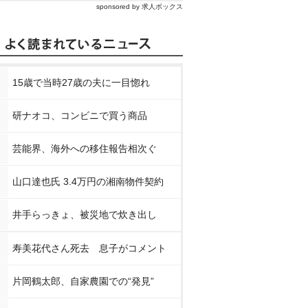
sponsored by 求人ボックス
15歳で当時27歳の夫に一目惚れ
研ナオコ、コンビニで買う商品
芸能界、海外への移住報告相次ぐ
山口達也氏 3.4万円の湘南物件契約
井手らっきょ、被災地で炊き出し
寿美花代さん死去 息子がコメント
片岡鶴太郎、自家農園での“発見”