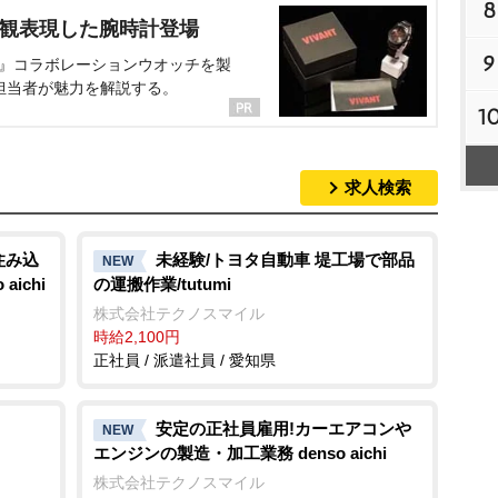
8
界観表現した腕時計登場
9
NT』コラボレーションウオッチを製
担当者が魅力を解説する。
1
求人検索
住み込
未経験/トヨタ自動車 堤工場で部品
NEW
ichi
の運搬作業/tutumi
株式会社テクノスマイル
時給2,100円
正社員 / 派遣社員 / 愛知県
安定の正社員雇用!カーエアコン
NEW
エンジンの製造・加工業務 denso aichi
株式会社テクノスマイル