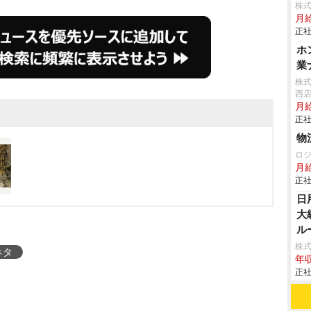
株式
月
正社
ホ
業
株式
西
月給
正社
物
ロ
月
正社
日
大
ル
株
ネタ
年収
正社