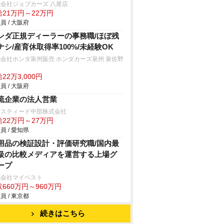
会社ジョブカーズ 八尾店
給21万円～22万円
員 / 大阪府
ンダ正規ディーラーの事務職/ほぼ残
ナシ/産育休取得率100%/未経験OK
会社ホンダ泉州販売 ホンダカーズ泉州 泉佐野
店
22万3,000円
員 / 大阪府
流企業の法人営業
ジスティード中部株式会社
給22万円～27万円
員 / 愛知県
用品の検証設計・評価研究職/国内最
級の比較メディアを運営する上場グ
ープ
式会社マイベスト
660万円～960万円
員 / 東京都
続きはこちら