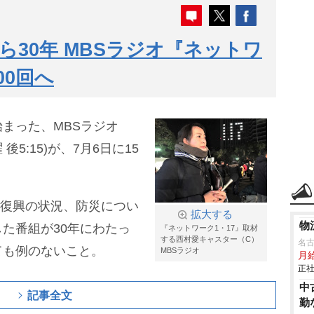
ら30年 MBSラジオ『ネットワ
00回へ
まった、MBSラジオ
後5:15)が、7月6日に15
や復興の状況、防災につい
拡大する
物
た番組が30年にわたっ
『ネットワーク1・17』取材
する西村愛キャスター（C）
名
ても例のないこと。
MBSラジオ
月
正社
中
記事全文
勤