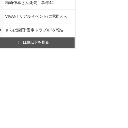
梅崎伸幸さん死去、享年44
VIVANTリアルイベントに堺雅人ら
0
さらば森田“愛車トラブル”を報告
11位以下を見る