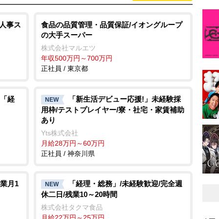
「人事ス
食品の品質管理・品質保証/イオングループ
の大手スーパー
株式会社マルエツ
年収500万円～700万円
正社員 / 東京都
「経
「新生活デビュー応援!」未経験採
NEW
用枠/テストプレイヤー/寮・社宅・家賃補助
あり
Yts株式会社
月給28万円～60万円
正社員 / 神奈川県
業月1
「経理・総務」/未経験歓迎/完全週
NEW
休二日/残業10～20時間
株式会社タクマ食品
月給22万円～25万円