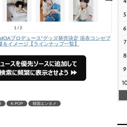
4
5
6
1 / 2
R、“MOAプロデュース”グッズ発売決定 浴衣コンセプ
7
夏をイメージ【ラインナップ一覧】
8
9
1
R
K-POP
韓国エンタメ