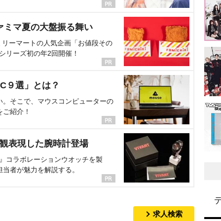
ァミマ夏の大盤振る舞い
ミリーマートの人気企画「お値段その
、シリーズ初の年2回開催！
C９選」とは？
い。そこで、マウスコンピューターの
をご紹介！
界観表現した腕時計登場
NT』コラボレーションウオッチを製
担当者が魅力を解説する。
求人検索