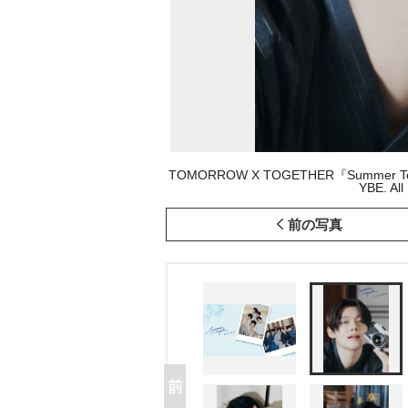
TOMORROW X TOGETHER『Summer T
YBE. Al
前の写真