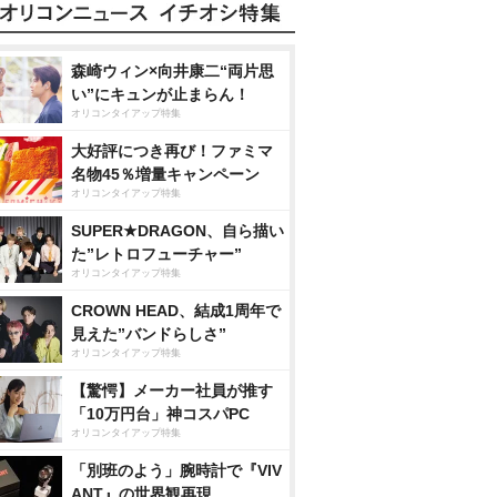
森崎ウィン×向井康二“両片思
い”にキュンが止まらん！
オリコンタイアップ特集
大好評につき再び！ファミマ
名物45％増量キャンペーン
オリコンタイアップ特集
SUPER★DRAGON、自ら描い
た”レトロフューチャー”
オリコンタイアップ特集
CROWN HEAD、結成1周年で
見えた”バンドらしさ”
オリコンタイアップ特集
【驚愕】メーカー社員が推す
「10万円台」神コスパPC
オリコンタイアップ特集
「別班のよう」腕時計で『VIV
ANT』の世界観再現