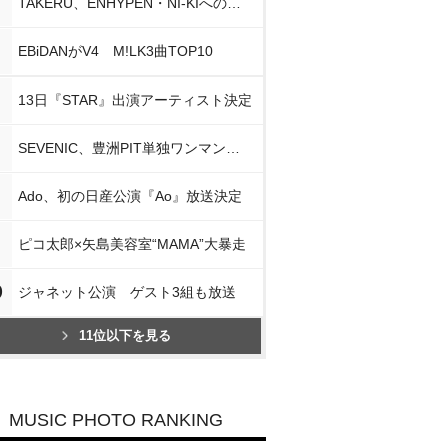
TAKERU、ENHYPEN・NI-KIへの思い
EBiDANがV4 M!LK3曲TOP10
13日『STAR』出演アーティスト決定
SEVENIC、豊洲PIT単独ワンマン開催
Ado、初の日産公演『Ao』放送決定
ピコ太郎×矢島美容室“MAMA”大暴走
0
ジャネット公演 ゲスト3組も放送
11位以下を見る
MUSIC PHOTO RANKING