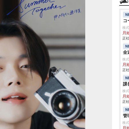
N
コ
株
月
正社
N
全
株
月
正社
N
課
株
月
正社
N
管
株式
月