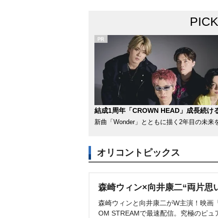
PIC
結成1周年「CROWN HEAD」成長続け
新曲「Wonder」とともに描く2年目の未来
オリコントピックス
森崎ウィン×向井康二“両片思
森崎ウィンと向井康二がW主演！映画『（L
OM STREAMで最速配信。究極のピュ