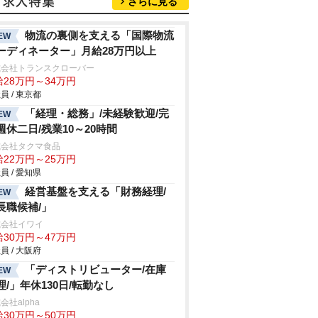
さらに見る
物流の裏側を支える「国際物流
EW
ーディネーター」月給28万円以上
式会社トランスクローバー
給28万円～34万円
員 / 東京都
「経理・総務」/未経験歓迎/完
EW
週休二日/残業10～20時間
式会社タクマ食品
給22万円～25万円
員 / 愛知県
経営基盤を支える「財務経理/
EW
長職候補/」
式会社イワイ
給30万円～47万円
員 / 大阪府
「ディストリビューター/在庫
EW
理/」年休130日/転勤なし
会社alpha
給30万円～50万円