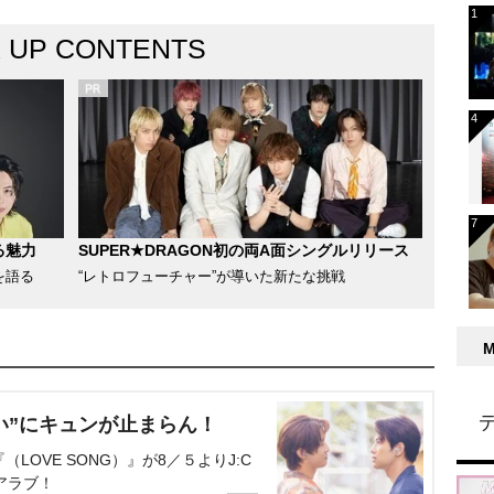
K UP CONTENTS
る魅力
SUPER★DRAGON初の両A面シングルリリース
を語る
“レトロフューチャー”が導いた新たな挑戦
い”にキュンが止まらん！
OVE SONG）』が8／５よりJ:C
アラブ！