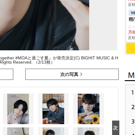
正社
N
程
ニ
月
正社
ogether #MOAと過ごす夏』が発売決定(C) BIGHIT MUSIC & H
l Rights Reserved. （2/13枚）
次の写真
1
2
3