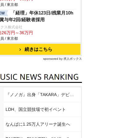
員 / 東京都
「経理」年休123日/残業月10h
EW
/賞与年2回/経験者採用
ックス株式会社
給26万円～36万円
員 / 東京都
続きはこちら
sponsored by 求人ボックス
『ノノガ』出身「TAKARA」デビュー
LDH、国立競技場で初イベント
なんばに1.25万人アリーナ誕生へ