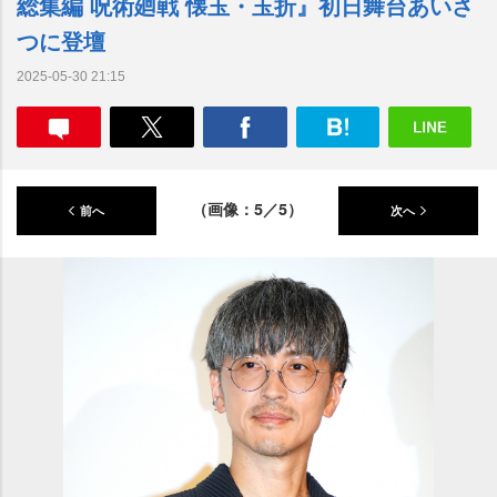
総集編 呪術廻戦 懐玉・玉折』初日舞台あいさ
つに登壇
2025-05-30 21:15
（画像：5／5）
前へ
次へ