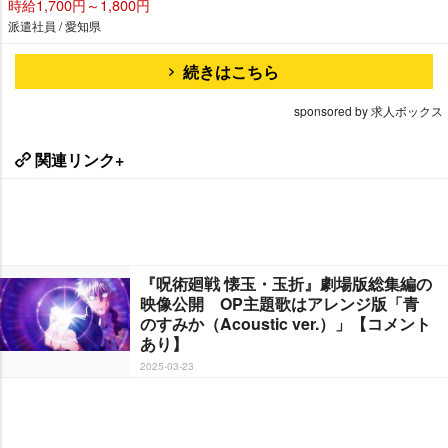
時給1,700円～1,800円
派遣社員 / 愛知県
続きはこちら
sponsored by 求人ボックス
関連リンク+
『呪術廻戦 懐玉・玉折』劇場版総集編の
映像公開 OP主題歌はアレンジ版「青
のすみか（Acoustic ver.）」【コメント
あり】
2025-03-23