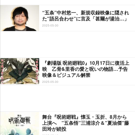
“五条”中村悠一、新規収録映像に隠され
た”語呂合わせ”に言及「甚爾が湯治…」
2025-05-30
『劇場版 呪術廻戦0』10月17日に復活上
映 乙骨&里香の愛と呪いの物語…予告
映像＆ビジュアル解禁
2025-05-30
舞台『呪術廻戦』懐玉・玉折、8月から
上演へ ”五条悟”三浦涼介＆”夏油傑”藤
田玲が続投