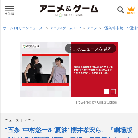
ホーム (オリコンニュース)
アニメ&ゲーム TOP
アニメ
“五条”中村悠一&”夏
このニュースを見る
arrow_forward_ios
Powered by 
GliaStudios
M
ニュース
アニメ
u
t
“五条”中村悠一&”夏油”櫻井孝宏ら、『劇場版
e