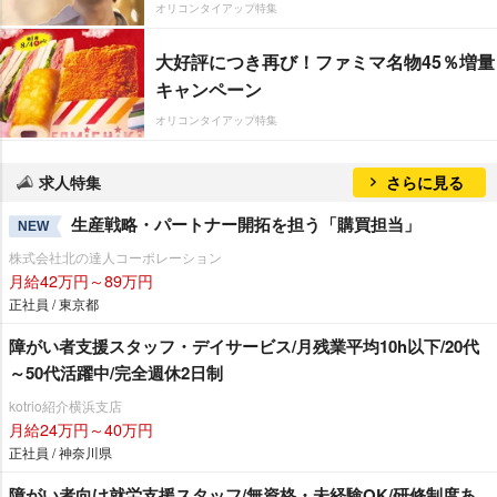
オリコンタイアップ特集
大好評につき再び！ファミマ名物45％増量
キャンペーン
オリコンタイアップ特集
求人特集
さらに見る
生産戦略・パートナー開拓を担う「購買担当」
NEW
株式会社北の達人コーポレーション
月給42万円～89万円
正社員 / 東京都
障がい者支援スタッフ・デイサービス/月残業平均10h以下/20代
～50代活躍中/完全週休2日制
kotrio紹介横浜支店
月給24万円～40万円
正社員 / 神奈川県
障がい者向け就労支援スタッフ/無資格・未経験OK/研修制度あ