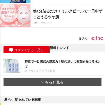
朝1分貼るだけ！ミルクピールで一日中ず
っとうるツヤ肌
（PR）サボリーノ
提供元：
新着トレンド
コメントする・見る
茶葉で一目瞭然の浸透力！味の違いに衝撃を受ける水と
は
オリコンタイアップ特集
もっと見る
今、読まれている記事