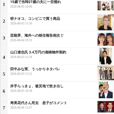
15歳で当時27歳の夫に一目惚れ
1
2026-08-05 16:09
研ナオコ、コンビニで買う商品
2
2026-08-05 15:10
芸能界、海外への移住報告相次ぐ
3
2026-08-04 19:53
山口達也氏 3.4万円の湘南物件契約
4
2026-08-03 12:18
田中みな実、うっかりネタバレ
5
2026-08-05 15:32
井手らっきょ、被災地で炊き出し
6
2026-08-05 10:39
寿美花代さん死去 息子がコメント
7
2026-08-06 12:07