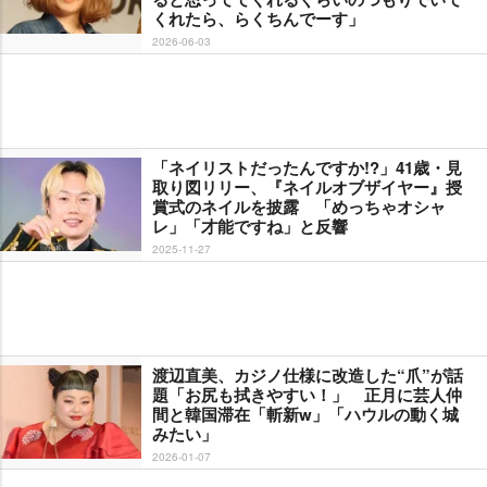
くれたら、らくちんでーす」
2026-06-03
「ネイリストだったんですか!?」41歳・見
取り図リリー、『ネイルオブザイヤー』授
賞式のネイルを披露 「めっちゃオシャ
レ」「才能ですね」と反響
2025-11-27
渡辺直美、カジノ仕様に改造した“爪”が話
題「お尻も拭きやすい！」 正月に芸人仲
間と韓国滞在「斬新w」「ハウルの動く城
みたい」
2026-01-07