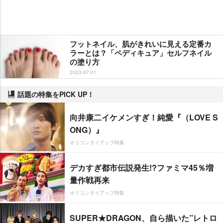
フットネイル、肌がきれいに見える定番カ
ラーとは？「ペディキュア」セルフネイル
の塗り方
2023-07-01
話題の特集をPICK UP！
向井康二イケメンすぎ！純愛『（LOVE S
ONG）』
オリコンタイアップ特集
デカすぎ都市伝説発生!?ファミマ45％増
量作戦再来
オリコンタイアップ特集
SUPER★DRAGON、自ら描いた”レトロ