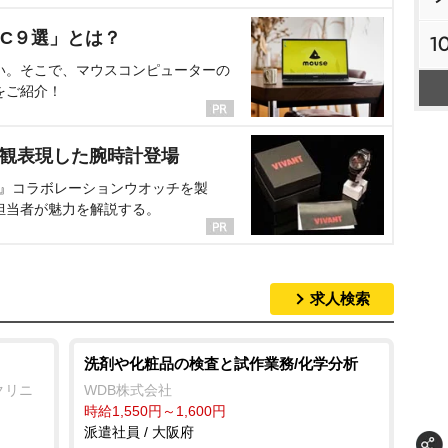
C９選」とは？
1
い。そこで、マウスコンピューターの
をご紹介！
界観表現した腕時計登場
NT』コラボレーションウオッチを製
担当者が魅力を解説する。
求人検索
洗剤や化粧品の検査と試作業務/化学分析
クリニ
WDB株式会社
時給1,550円～1,600円
派遣社員 / 大阪府