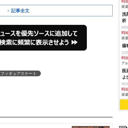
時給
派遣
記事全文
洗
析
WD
時給
派遣
歯
吉
時給
アル
医
フィギュアスケート
よ
WD
時給
派遣