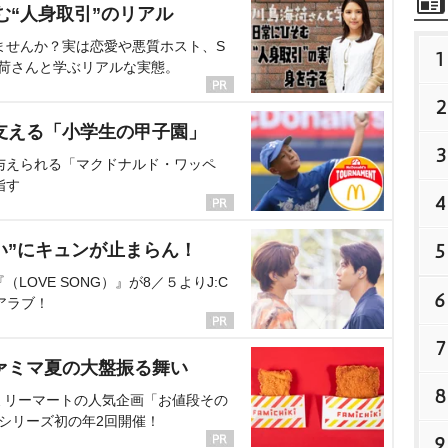
む“人身取引”のリアル
ませんか？実は恋愛や悪質ホスト、S
1
海荷さんと学ぶリアルな実態。
2
支える「小学生の甲子園」
3
与えられる「マクドナルド・ワッペ
指す
4
5
い”にキュンが止まらん！
OVE SONG）』が8／５よりJ:C
6
アラブ！
7
ァミマ夏の大盤振る舞い
8
ミリーマートの人気企画「お値段その
、シリーズ初の年2回開催！
9