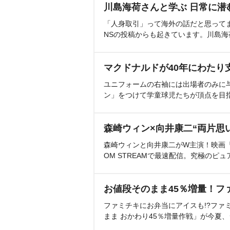
川島海荷さんと学ぶ 日常に潜
「人身取引」って海外の話だと思って
NSの投稿からも起きています。川島
マクドナルドが40年にわたり
ユニフォームの右袖には出場者のみに
ン」をつけて学童球児たちが頂点を目
森崎ウィン×向井康二“両片思
森崎ウィンと向井康二がW主演！映画『（L
OM STREAMで最速配信。究極のピュ
お値段そのまま45％増量！フ
ファミチキにお弁当にアイスも!?ファ
まま おかわり45％増量作戦」が今夏