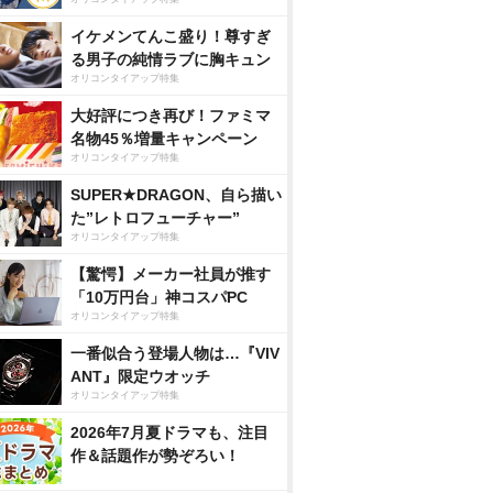
イケメンてんこ盛り！尊すぎ
る男子の純情ラブに胸キュン
オリコンタイアップ特集
大好評につき再び！ファミマ
名物45％増量キャンペーン
オリコンタイアップ特集
SUPER★DRAGON、自ら描い
た”レトロフューチャー”
オリコンタイアップ特集
【驚愕】メーカー社員が推す
「10万円台」神コスパPC
オリコンタイアップ特集
一番似合う登場人物は…『VIV
ANT』限定ウオッチ
オリコンタイアップ特集
2026年7月夏ドラマも、注目
作＆話題作が勢ぞろい！