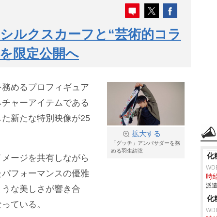
シルクスカーフと“芸術的コラ
ンを限定公開へ
を務めるプロフィギュア
ネチャーアイテムである
た新たな特別映像が25
拡大する
「グッチ」アンバサダーを務
める羽生結弦
化
イメージを共有しながら
WD
たパフォーマンスの優雅
時給
派遣
ような美しさが響き合
化
なっている。
WD