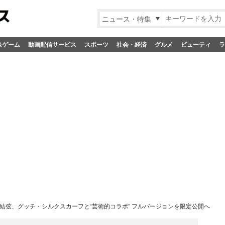
ニュース・特集
&ゲーム
動画配信サービス
スポーツ
社会・経済
グルメ
ビューティ
ラ
結弦、グッチ・シルクスカーフと“芸術的コラボ” フルバージョンを限定公開へ