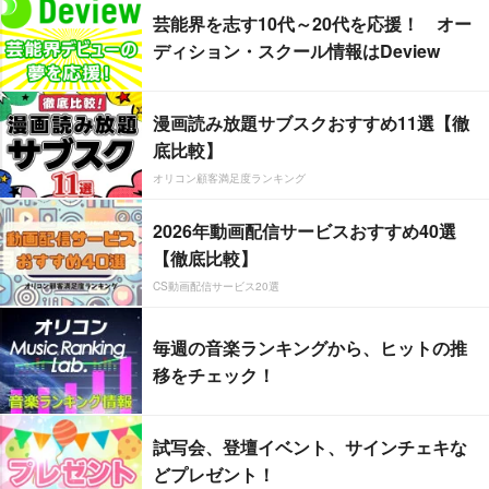
芸能界を志す10代～20代を応援！ オー
ディション・スクール情報はDeview
漫画読み放題サブスクおすすめ11選【徹
底比較】
オリコン顧客満足度ランキング
2026年動画配信サービスおすすめ40選
【徹底比較】
CS動画配信サービス20選
毎週の音楽ランキングから、ヒットの推
移をチェック！
試写会、登壇イベント、サインチェキな
どプレゼント！