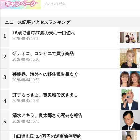
プレゼント特集
ニュース記事アクセスランキング
15歳で当時27歳の夫に一目惚れ
1
2026-08-05 16:09
研ナオコ、コンビニで買う商品
2
2026-08-05 15:10
芸能界、海外への移住報告相次ぐ
3
2026-08-04 19:53
井手らっきょ、被災地で炊き出し
4
2026-08-05 10:39
清水アキラ、良太郎さん死去を報告
5
2026-08-02 16:45
山口達也氏 3.4万円の湘南物件契約