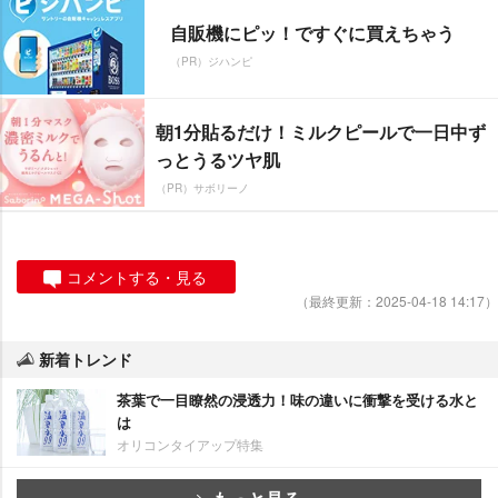
自販機にピッ！ですぐに買えちゃう
（PR）ジハンピ
朝1分貼るだけ！ミルクピールで一日中ず
っとうるツヤ肌
（PR）サボリーノ
コメントする・見る
（最終更新：2025-04-18 14:17）
新着トレンド
茶葉で一目瞭然の浸透力！味の違いに衝撃を受ける水と
は
オリコンタイアップ特集