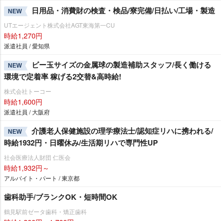
日用品・消費財の検査・検品/寮完備/日払い/工場・製造
NEW
UTエージェント株式会社AGT東海第一CU
時給1,270円
派遣社員 / 愛知県
ビー玉サイズの金属球の製造補助スタッフ/長く働ける
NEW
環境で定着率 稼げる2交替&高時給!
株式会社トーコー
時給1,600円
派遣社員 / 大阪府
介護老人保健施設の理学療法士/認知症リハに携われる/
NEW
時給1932円・日曜休み/生活期リハで専門性UP
社会医療法人財団 仁医会
時給1,932円～
アルバイト・パート / 東京都
歯科助手/ブランクOK・短時間OK
鶴見駅前ゼータ歯科・矯正歯科