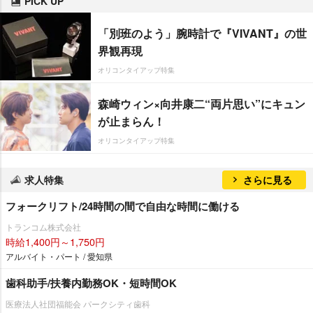
PICK UP
「別班のよう」腕時計で『VIVANT』の世
界観再現
オリコンタイアップ特集
森崎ウィン×向井康二“両片思い”にキュン
が止まらん！
オリコンタイアップ特集
求人特集
さらに見る
フォークリフト/24時間の間で自由な時間に働ける
トランコム株式会社
時給1,400円～1,750円
アルバイト・パート / 愛知県
歯科助手/扶養内勤務OK・短時間OK
医療法人社団福能会 パークシティ歯科