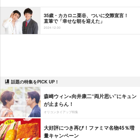
35歳・カカロニ栗谷、ついに交際宣言！
直筆で「幸せな朝を迎えた」
2024-12-30
話題の特集をPICK UP！
森崎ウィン×向井康二“両片思い”にキュン
が止まらん！
オリコンタイアップ特集
大好評につき再び！ファミマ名物45％増
量キャンペーン