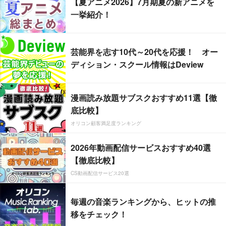
【夏アニメ2026】7月期夏の新アニメを
一挙紹介！
芸能界を志す10代～20代を応援！ オー
ディション・スクール情報はDeview
漫画読み放題サブスクおすすめ11選【徹
底比較】
オリコン顧客満足度ランキング
2026年動画配信サービスおすすめ40選
【徹底比較】
CS動画配信サービス20選
毎週の音楽ランキングから、ヒットの推
移をチェック！