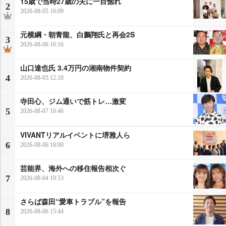
15歳で当時27歳の夫に一目惚れ
2
2026-08-05 16:09
元横綱・朝青龍、白鵬翔氏と再会2S
3
2026-08-06 16:16
山口達也氏 3.4万円の湘南物件契約
4
2026-08-03 12:18
寺田心、ジム通いで筋トレ…激変
5
2026-08-07 10:46
VIVANTリアルイベントに堺雅人ら
6
2026-08-06 18:00
芸能界、海外への移住報告相次ぐ
7
2026-08-04 19:53
さらば森田“愛車トラブル”を報告
8
2026-08-06 15:44