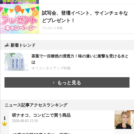
試写会、登壇イベント、サインチェキな
どプレゼント！
プレゼント特集
新着トレンド
茶葉で一目瞭然の浸透力！味の違いに衝撃を受ける水と
は
オリコンタイアップ特集
もっと見る
ニュース記事アクセスランキング
研ナオコ、コンビニで買う商品
1
2026-08-05 15:10