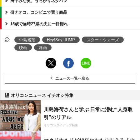
田中みな実、うっかりネタバレ
研ナオコ、コンビニで買う商品
15歳で当時27歳の夫に一目惚れ
中島裕翔
Hey!Say!JUMP
スター・ウォーズ
映画
洋画
ニュース一覧へ戻る
オリコンニュース イチオシ特集
川島海荷さんと学ぶ 日常に潜む“人身取
引”のリアル
オリコンタイアップ特集