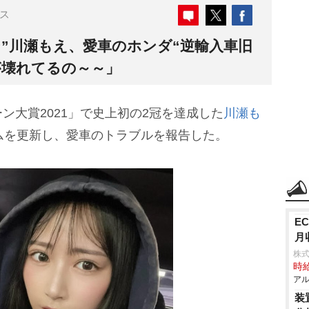
ス
”川瀬もえ、愛車のホンダ“逆輸入車旧
が壊れてるの～～」
大賞2021」で史上初の2冠を達成した
川瀬も
ムを更新し、愛車のトラブルを報告した。
E
月
株式
時給
アル
装