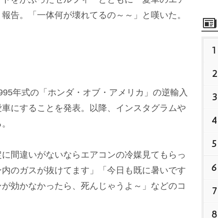
と報告。「一体何が壊れてるの～～」と嘆いた。
1
2
で1995年式の「ホンダ・オブ・アメリカ」の逆輸入
3
愛車にすることを発表。以降、インスタグラム
4
る。
5
に間違いがないならエアコンの冷媒見てもらっ
6
ン内のガスが抜けてます」「今日も既に暑いです
ンが効かなかったら、死んじゃうよ～」などのコ
7
8