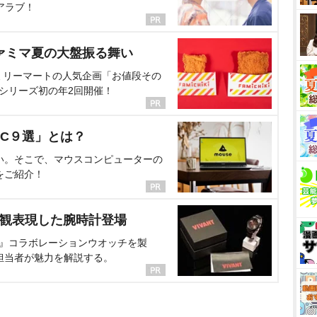
アラブ！
ァミマ夏の大盤振る舞い
ミリーマートの人気企画「お値段その
、シリーズ初の年2回開催！
C９選」とは？
い。そこで、マウスコンピューターの
をご紹介！
界観表現した腕時計登場
NT』コラボレーションウオッチを製
担当者が魅力を解説する。