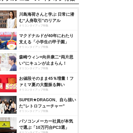
川島海荷さんと学ぶ 日常に潜
む“人身取引”のリアル
オリコンタイアップ特集
マクドナルドが40年にわたり
支える「小学生の甲子園」
オリコンタイアップ特集
森崎ウィン×向井康二“両片思
い”にキュンが止まらん！
オリコンタイアップ特集
お値段そのまま45％増量！フ
ァミマ夏の大盤振る舞い
オリコンタイアップ特集
SUPER★DRAGON、自ら描い
た”レトロフューチャー”
オリコンタイアップ特集
パソコンメーカー社員が本気
で選ぶ「10万円台PC3選」
オリコンタイアップ特集