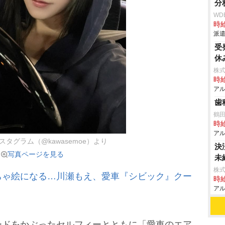
分
WD
時給
派遣
受
休
株式
時給
アル
歯
鶴
時給
アル
タグラム（@kawasemoe）より
決
写真ページを見る
未
株式
ちゃ絵になる…川瀬もえ、愛車『シビック』クー
時給
アル
ドをかぶったセルフィーとともに「愛車のエア