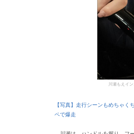
川瀬もえインス
【写真】走行シーンもめちゃく
ペで爆走
川瀬は、ハンドルを握り、フー