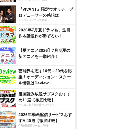
『VIVANT』限定ウオッチ、プ
ロデューサーの感想は
オリコンタイアップ特集
2026年7月夏ドラマも、注目
作＆話題作が勢ぞろい！
【夏アニメ2026】7月期夏の
新アニメを一挙紹介！
芸能界を志す10代～20代を応
援！オーディション・スクー
ル情報はDeview
漫画読み放題サブスクおすす
め11選【徹底比較】
オリコン顧客満足度ランキング
2026年動画配信サービスおす
すめ40選【徹底比較】
CS動画配信サービス20選