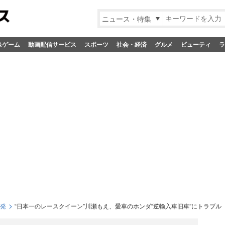
ニュース・特集
&ゲーム
動画配信サービス
スポーツ
社会・経済
グルメ
ビューティ
ラ
S発
“日本一のレースクイーン”川瀬もえ、愛車のホンダ“逆輸入車旧車”にトラブ