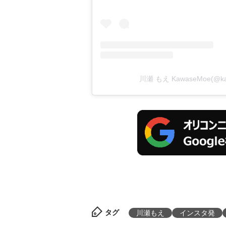
川瀬 もえ KawaseMoe(@
タグ
川瀬もえ
インスタ発