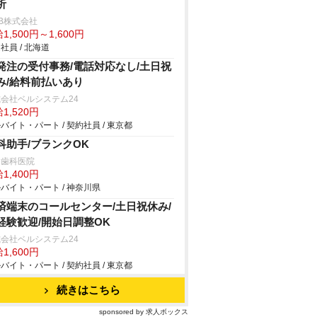
析
B株式会社
1,500円～1,600円
社員 / 北海道
発注の受付事務/電話対応なし/土日祝
み/給料前払いあり
会社ベルシステム24
1,520円
バイト・パート / 契約社員 / 東京都
科助手/ブランクOK
田歯科医院
1,400円
バイト・パート / 神奈川県
済端末のコールセンター/土日祝休み/
経験歓迎/開始日調整OK
会社ベルシステム24
1,600円
バイト・パート / 契約社員 / 東京都
続きはこちら
sponsored by 求人ボックス