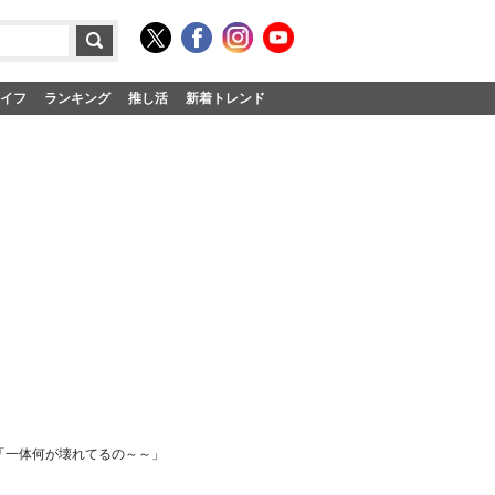
イフ
ランキング
推し活
新着トレンド
ル「一体何が壊れてるの～～」