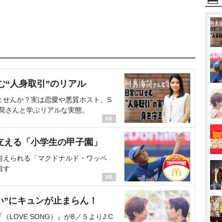
む“人身取引”のリアル
ませんか？実は恋愛や悪質ホスト、S
海荷さんと学ぶリアルな実態。
支える「小学生の甲子園」
与えられる「マクドナルド・ワッペ
指す
い”にキュンが止まらん！
OVE SONG）』が8／５よりJ:C