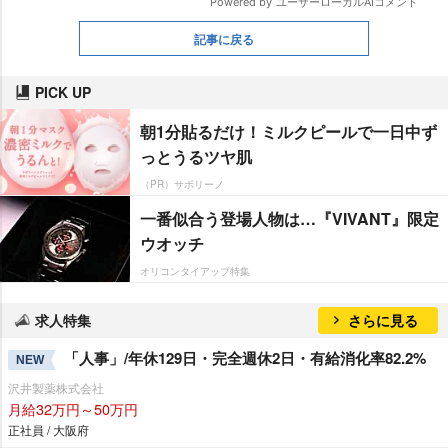
記事に戻る
PICK UP
朝1分貼るだけ！ミルクピールで一日中ず
っとうるツヤ肌
（PR）サボリーノ
一番似合う登場人物は…『VIVANT』限定
ウオッチ
オリコンタイアップ特集
求人特集
さらに見る
「人事」/年休129日・完全週休2日・有給消化率82.2%
NEW
沢井製薬株式会社
月給32万円～50万円
正社員 / 大阪府