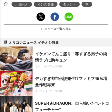
川瀬もえ
インスタ発
タレント
車
ニュース一覧へ戻る
オリコンニュース イチオシ特集
イケメンてんこ盛り！尊すぎる男子の純
情ラブに胸キュン
オリコンタイアップ特集
デカすぎ都市伝説発生!?ファミマ45％増
量作戦再来
オリコンタイアップ特集
SUPER★DRAGON、自ら描いた”レトロ
フューチャー”