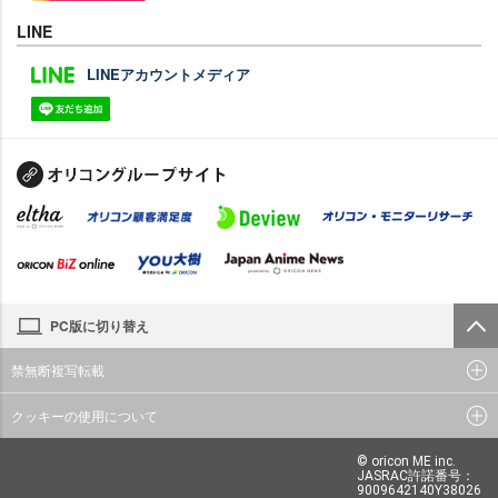
LINE
LINEアカウントメディア
PC版に切り替え
禁無断複写転載
クッキーの使用について
© oricon ME inc.
JASRAC許諾番号：
9009642140Y38026