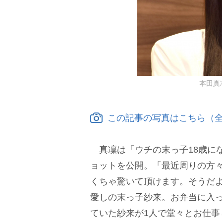
本田真凜 
この記事の写真はこちら（全
真凜は「ウチの末っ子18歳に
ョットを公開。「最近周りの方々
くちゃ驚いて頂けます。そうだ
愛しの末っ子紗来。お弁当に入
ていた紗来が1人で堂々とお仕