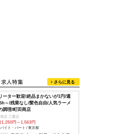
さらに見る
リーター歓迎!絶品まかないが1円/週
&5h～/残業なし/髪色自由/人気ラーメ
の調理/町田商店
商店 三鷹店
1,250円～1,563円
バイト・パート / 東京都