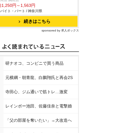
商店 綱島店
1,250円～1,563円
バイト・パート / 神奈川県
続きはこちら
sponsored by 求人ボックス
研ナオコ、コンビニで買う商品
元横綱・朝青龍、白鵬翔氏と再会2S
寺田心、ジム通いで筋トレ…激変
レインボー池田、佐藤佳奈と電撃婚
「父の部屋を奪いたい」→大改造へ