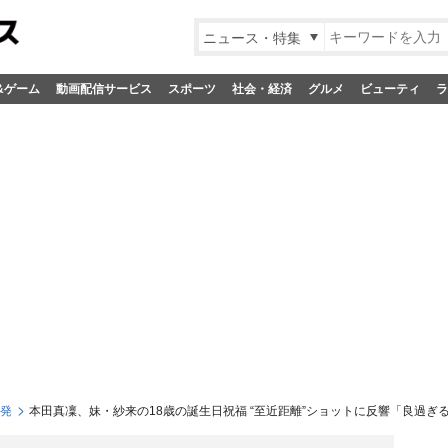
ニュース・特集
&ゲーム
動画配信サービス
スポーツ
社会・経済
グルメ
ビューティ
ラ
S発
本田真凜、妹・紗来の18歳の誕生日祝福 “至近距離”ショットに反響「良過ぎ