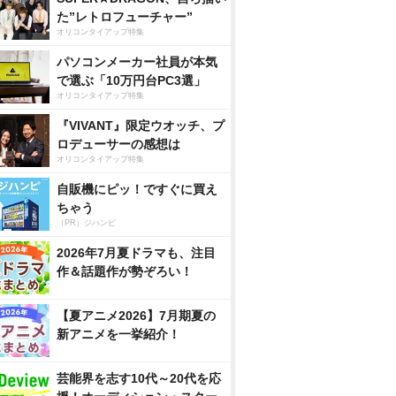
た”レトロフューチャー”
オリコンタイアップ特集
パソコンメーカー社員が本気
で選ぶ「10万円台PC3選」
オリコンタイアップ特集
『VIVANT』限定ウオッチ、プ
ロデューサーの感想は
オリコンタイアップ特集
自販機にピッ！ですぐに買え
ちゃう
（PR）ジハンピ
2026年7月夏ドラマも、注目
作＆話題作が勢ぞろい！
【夏アニメ2026】7月期夏の
新アニメを一挙紹介！
芸能界を志す10代～20代を応