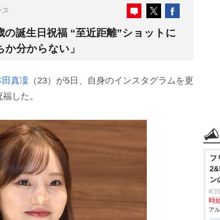
ース
歳の誕生日祝福 “至近距離”ショットに
ちか分からない」
本田真凜
（23）が5日、自身のインスタグラムを更
祝福した。
フ
2
ン
町田
時給
アル