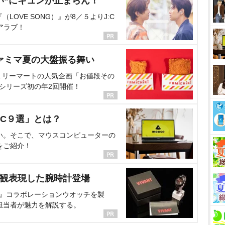
い”にキュンが止まらん！
OVE SONG）』が8／５よりJ:C
アラブ！
ァミマ夏の大盤振る舞い
ミリーマートの人気企画「お値段その
、シリーズ初の年2回開催！
C９選」とは？
い。そこで、マウスコンピューターの
をご紹介！
界観表現した腕時計登場
NT』コラボレーションウオッチを製
担当者が魅力を解説する。