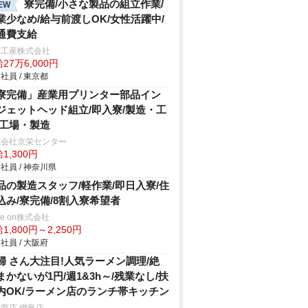
寮完備/小さな製品の組立作業/
EW
業少なめ/給与前渡しOK/女性活躍中/
通費支給
総工産株式会社
27万6,000円
社員 / 東京都
寮完備」産業用プリンター部品イン
ジェットヘッド組立/即入寮/製造・工
/工場・製造
式会社京栄センター
1,300円
社員 / 神奈川県
品の製造スタッフ/軽作業/即日入寮/住
込み/寮完備/8割入寮希望者
ve on株式会社
1,800円～2,250円
社員 / 大阪府
婦 さん大注目!人気ラーメン調理/絶
まかないが1円/週1&3h～/残業なし/扶
内OK/ラーメン店のランチ帯キッチン