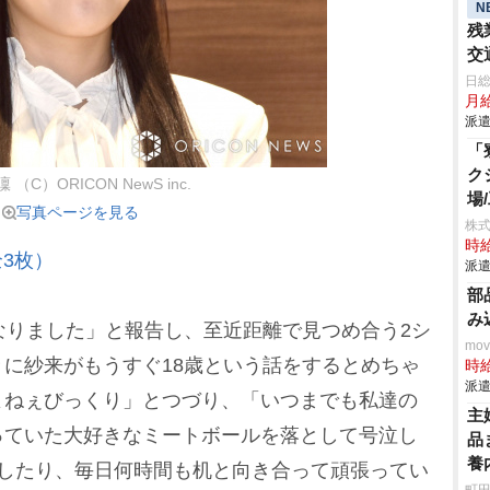
N
残
交
日
月給
派遣
「
ク
（C）ORICON NewS inc.
場
写真ページを見る
株
時給
3枚）
派遣
部
み
なりました」と報告し、至近距離で見つめ合う2シ
mo
に紗来がもうすぐ18歳という話をするとめちゃ
時給
派遣
よねぇびっくり」とつづり、「いつまでも私達の
主
っていた大好きなミートボールを落として号泣し
品
養
事したり、毎日何時間も机と向き合って頑張ってい