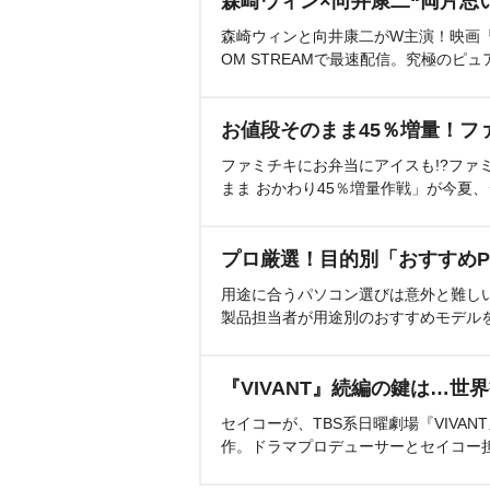
森崎ウィン×向井康二“両片思
森崎ウィンと向井康二がW主演！映画『（L
OM STREAMで最速配信。究極のピュ
お値段そのまま45％増量！フ
ファミチキにお弁当にアイスも!?ファ
まま おかわり45％増量作戦」が今夏
プロ厳選！目的別「おすすめP
用途に合うパソコン選びは意外と難し
製品担当者が用途別のおすすめモデル
『VIVANT』続編の鍵は…世
セイコーが、TBS系日曜劇場『VIVA
作。ドラマプロデューサーとセイコー