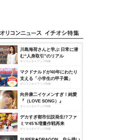
川島海荷さんと学ぶ 日常に潜
む“人身取引”のリアル
オリコンタイアップ特集
マクドナルドが40年にわたり
支える「小学生の甲子園」
オリコンタイアップ特集
向井康二イケメンすぎ！純愛
『（LOVE SONG）』
オリコンタイアップ特集
デカすぎ都市伝説発生!?ファ
ミマ45％増量作戦再来
オリコンタイアップ特集
SUPER★DRAGON、自ら描い