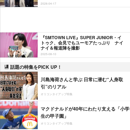
2026-04-17
『SMTOWN LIVE』SUPER JUNIOR・イ
トゥク、会見でもユーモアたっぷり ナイ
ナイ＆報道陣を撮影
2025-08-10
話題の特集をPICK UP！
川島海荷さんと学ぶ 日常に潜む“人身取
引”のリアル
オリコンタイアップ特集
マクドナルドが40年にわたり支える「小学
生の甲子園」
オリコンタイアップ特集