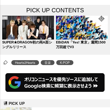
集結する。初日となる28日は
ZER
PICK UP CONTENTS
OBASEONE
と
Travis Japan
によ
るツーマンライブを開催。29日は
EVNNE、WayV、NCT DREAM、
n.SSign、OCTPATH、(G)I-DLE、
MAZZEL、最終日となる30日には
SUPER★DRAGON初の両A面シ
EBiDAN「Yes! 東京」週間1500
ングルリリース
万回超でV3
ATEEZ、NCT DREAM 、KEY(SH
INee)、xikers、GENERATION
Hearts2Hearts
音楽
K-POP
S、NEXZ、
Hearts2Hearts
、MIN
HO(SHINee)といった、新人から
実力派まで、ここだけでしか見る
ことのできないラインナップにな
っている。
30日に出演するHeart
s2Heartsは、東方神起やNCT、ae
PICK UP
spa、RIIZEなどを輩出したSMエ