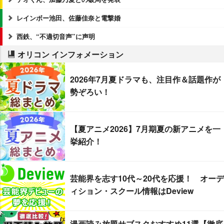
レインボー池田、佐藤佳奈と電撃婚
西鉄、“不適切音声”に声明
オリコン インフォメーション
2026年7月夏ドラマも、注目作＆話題作が
勢ぞろい！
【夏アニメ2026】7月期夏の新アニメを一
挙紹介！
芸能界を志す10代～20代を応援！ オーデ
ィション・スクール情報はDeview
漫画読み放題サブスクおすすめ11選【徹底