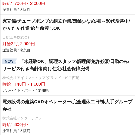
時給1,700円～2,000円
派遣社員 / 大阪府
寮完備/チューブポンプの組立作業/残業少なめ/40～50代活躍中/
かんたん作業/給与前渡しOK
日総工産株式会社
月給22万7,000円
派遣社員 / 東京都
「未経験OK」調理スタッフ/調理師免許必須/日勤のみ/
NEW
サービス付き高齢者向け住宅/社会保障完備
株式会社アイリンク・ケア/グランド・ピア西尾
時給1,140円～1,600円
アルバイト・パート / 愛知県
電気設備の建築CADオペレーター/完全週休二日制/大手グループ
会社
株式会社インターテクノ
時給1,800円～
派遣社員 / 大阪府