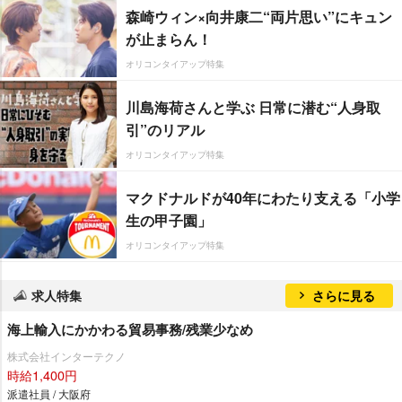
森崎ウィン×向井康二“両片思い”にキュン
ンタテインメントから2月24日に
が止まらん！
デビューしたばかりのガールズグ
オリコンタイアップ特集
ループ。同イベントが日本初ステ
ージとなる。
28日は午後5時30分
川島海荷さんと学ぶ 日常に潜む“人身取
から、29日と30日は午後4時時30
引”のリアル
分から生放送される。各公演、翌
オリコンタイアップ特集
日まで見逃し配信を行う。
マクドナルドが40年にわたり支える「小学
生の甲子園」
オリコンタイアップ特集
求人特集
さらに見る
海上輸入にかかわる貿易事務/残業少なめ
株式会社インターテクノ
時給1,400円
派遣社員 / 大阪府