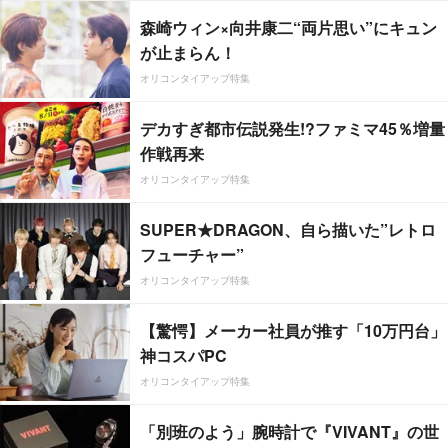
森崎ウィン×向井康二“両片思い”にキュン
が止まらん！
オリコンタイアップ特集
デカすぎ都市伝説発生!?ファミマ45％増量
作戦再来
オリコンタイアップ特集
SUPER★DRAGON、自ら描いた”レトロ
フューチャー”
オリコンタイアップ特集
【驚愕】メーカー社員が推す「10万円台」
神コスパPC
オリコンタイアップ特集
「別班のよう」腕時計で『VIVANT』の世