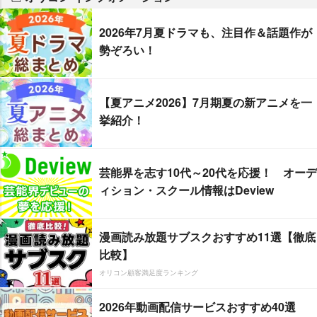
2026年7月夏ドラマも、注目作＆話題作が
勢ぞろい！
【夏アニメ2026】7月期夏の新アニメを一
挙紹介！
芸能界を志す10代～20代を応援！ オーデ
ィション・スクール情報はDeview
漫画読み放題サブスクおすすめ11選【徹底
比較】
オリコン顧客満足度ランキング
2026年動画配信サービスおすすめ40選