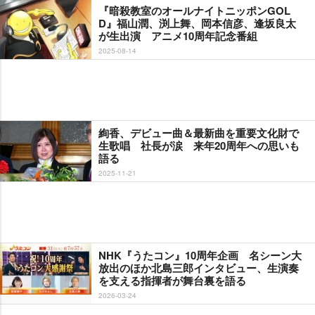
『暗殺教室のオールナイトニッポンGOL
D』福山潤、渕上舞、岡本信彦、逢坂良太
が生出演 アニメ10周年記念番組
2025-08-14
絢香、デビュー曲＆最新曲を重要文化財で
生歌唱 社長が涙 来年20周年への思いも
語る
2025-11-21
NHK『うたコン』10周年企画 名シーン大
放出のほか北島三郎インタビュー、生演奏
を支える指揮者が舞台裏を語る
2026-03-24