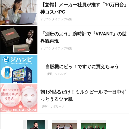
【驚愕】メーカー社員が推す「10万円台」
神コスパPC
オリコンタイアップ特集
「別班のよう」腕時計で『VIVANT』の世
界観再現
オリコンタイアップ特集
自販機にピッ！ですぐに買えちゃう
（PR）ジハンピ
朝1分貼るだけ！ミルクピールで一日中ず
っとうるツヤ肌
（PR）サボリーノ