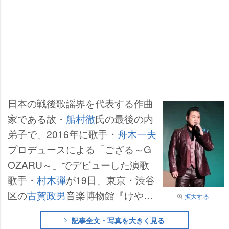
日本の戦後歌謡界を代表する作曲
家である故・
船村徹
氏の最後の内
弟子で、2016年に歌手・
舟木一夫
プロデュースによる「ござる～G
OZARU～」でデビューした演歌
歌手・
村木弾
が19日、東京・渋谷
区の
古賀政男
音楽博物館『けやき
拡大する
ホール』でデビュー10周年記念ソ
記事全文・写真を大きく見る
ロライブを開いた。