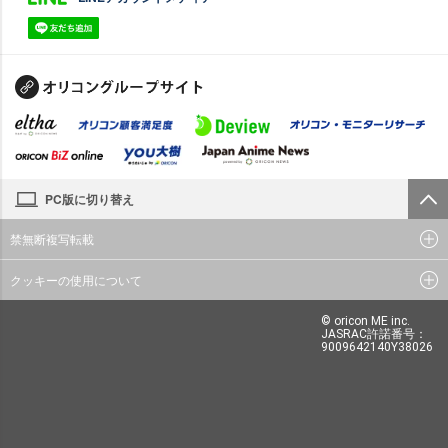
PC版に切り替え
禁無断複写転載
クッキーの使用について
© oricon ME inc.
JASRAC許諾番号：
9009642140Y38026