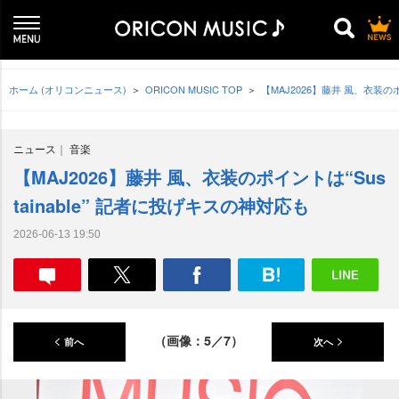
ホーム (オリコンニュース)
ORICON MUSIC TOP
【MAJ2026】藤井 風、衣装のポ
ニュース
音楽
【MAJ2026】藤井 風、衣装のポイントは“Sus
tainable” 記者に投げキスの神対応も
2026-06-13 19:50
（画像：5／7）
前へ
次へ