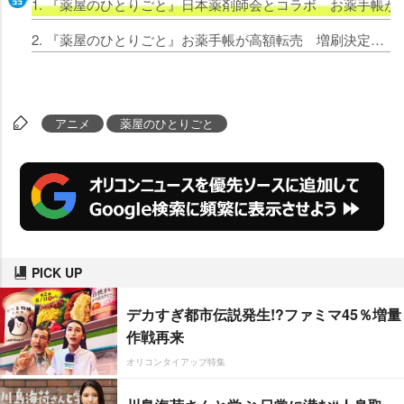
1. 『薬屋のひとりごと』日本薬剤師会とコラボ お薬手帳が
2. 『薬屋のひとりごと』お薬手帳が高額転売 増刷決定で注意喚起「購入もお控えください」
アニメ
薬屋のひとりごと
PICK UP
デカすぎ都市伝説発生!?ファミマ45％増量
作戦再来
オリコンタイアップ特集