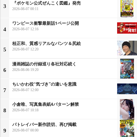
『ポケモン公式ぜんこく図鑑』発売
3
2026-08-07 00:11
ワンピース衝撃最新話1ページ公開
4
2026-08-07 12:16
桂正和、質感リアルなパンツ＆尻絵
5
2026-08-07 12:20
漫画雑誌の付録巡り各社対応続く
6
2026-08-06 19:20
ちいかわ役“気づき”の違いを意識
7
2026-08-07 12:00
小倉唯、写真集表紙4パターン解禁
8
2026-08-07 10:18
パトレイバー新作読切、再び掲載
9
2026-08-07 00:00