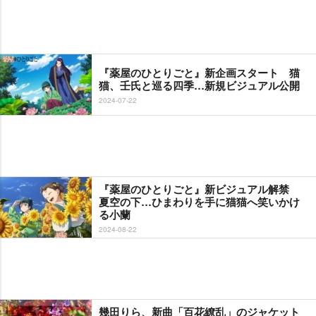
『薬屋のひとりごと』新企画スタート 猫
猫、壬氏と巡る四季…新規ビジュアル公開
2024-07-22
『薬屋のひとりごと』新ビジュアル解禁
夏空の下…ひまわりを手に猫猫へ笑いかけ
る小蘭
2024-08-22
幾田りら、新曲「百花繚乱」のジャケット