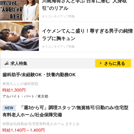
川島海荷さんと学ぶ 日常に潜む“人身取
引”のリアル
オリコンタイアップ特集
イケメンてんこ盛り！尊すぎる男子の純情
ラブに胸キュン
オリコンタイアップ特集
求人特集
さらに見る
歯科助手/未経験OK・扶養内勤務OK
東尾久ふじの歯科医院
時給1,300円
アルバイト・パート / 東京都
「週3から可」調理スタッフ/無資格可/日勤のみ/住宅型
NEW
有料老人ホーム/社会保障完備
有限会社緑風会/住宅型有料老人ホーム ますとみ
時給1,140円～1,400円