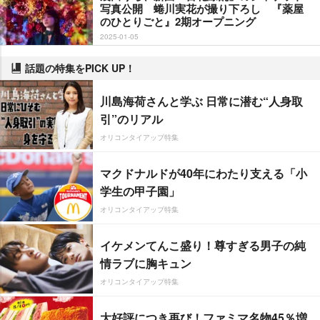
写真公開 蜷川実花が撮り下ろし 『薬屋
のひとりごと』2期オープニング
2025-01-05
話題の特集をPICK UP！
川島海荷さんと学ぶ 日常に潜む“人身取
引”のリアル
オリコンタイアップ特集
マクドナルドが40年にわたり支える「小
学生の甲子園」
オリコンタイアップ特集
イケメンてんこ盛り！尊すぎる男子の純
情ラブに胸キュン
オリコンタイアップ特集
大好評につき再び！ファミマ名物45％増