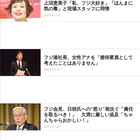
上沼恵美子「私、フジ大好き」「ほんまに
気の毒」と現場スタッフに同情
2025-01-27
フジ港社長、女性アナを「接待要員として
考えたことはありません」
2025-01-27
フジ会見、日枝氏への“怒り”相次ぐ「責任
を取るべき！」 欠席に厳しい追及「ちゃ
んちゃらおかしい！」
2025-01-27