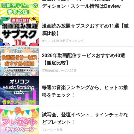
ディション・スクール情報はDeview
漫画読み放題サブスクおすすめ11選【徹
底比較】
オリコン顧客満足度ランキング
2026年動画配信サービスおすすめ40選
【徹底比較】
CS動画配信サービス20選
毎週の音楽ランキングから、ヒットの推
移をチェック！
試写会、登壇イベント、サインチェキな
どプレゼント！
プレゼント特集