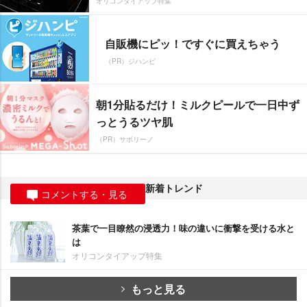
オリコンタイアップ特集
自販機にピッ！ですぐに買えちゃう
（PR）ジハンピ
朝1分貼るだけ！ミルクピールで一日中ず
っとうるツヤ肌
（PR）サボリーノ
新着トレンド
コメントする・見る
茶葉で一目瞭然の浸透力！味の違いに衝撃を受ける水と
は
オリコンタイアップ特集
もっと見る