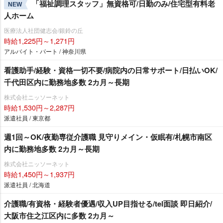
「福祉調理スタッフ」無資格可/日勤のみ/住宅型有料老
NEW
人ホーム
医療法人社団健志会/銀鈴の丘
時給1,225円～1,271円
アルバイト・パート / 神奈川県
看護助手/経験・資格一切不要/病院内の日常サポート/日払いOK/
千代田区内に勤務地多数 2カ月～長期
株式会社ニッソーネット
時給1,530円～2,287円
派遣社員 / 東京都
週1回～OK/夜勤専従介護職 見守りメイン・仮眠有/札幌市南区
内に勤務地多数 2カ月～長期
株式会社ニッソーネット
時給1,450円～1,937円
派遣社員 / 北海道
介護職/有資格・経験者優遇/収入UP目指せる/tel面談 即日紹介/
大阪市住之江区内に多数 2カ月～