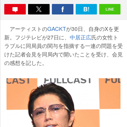
アーティストの
GACKT
が30日、自身のXを更
新。フジテレビが27日に、
中居正広
氏の女性ト
ラブルに同局員の関与を指摘する一連の問題を受
けた記者会見を同局内で開いたことを受け、会見
の感想を記した。