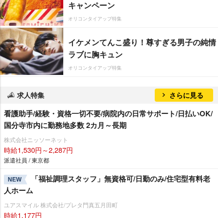
キャンペーン
オリコンタイアップ特集
イケメンてんこ盛り！尊すぎる男子の純情
ラブに胸キュン
オリコンタイアップ特集
求人特集
さらに見る
看護助手/経験・資格一切不要/病院内の日常サポート/日払いOK/
国分寺市内に勤務地多数 2カ月～長期
株式会社ニッソーネット
時給1,530円～2,287円
派遣社員 / 東京都
「福祉調理スタッフ」無資格可/日勤のみ/住宅型有料老
NEW
人ホーム
ユアスマイル 株式会社/プレタ門真五月田町
時給1,177円