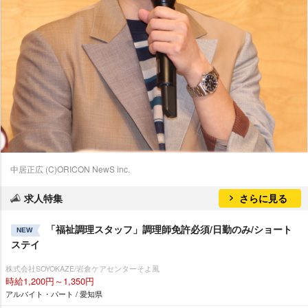
中居正広 (C)ORICON NewS inc.
求人特集
さらに見る
「福祉調理スタッフ」調理師免許必須/日勤のみ/ショート
NEW
ステイ
株式会社SOYOKAZE/岩倉ケアセンターそよ風
時給1,200円～1,350円
アルバイト・パート / 愛知県