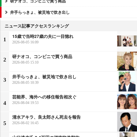
研ナオコ、コンビニで買う商品
井手らっきょ、被災地で炊き出し
ニュース記事アクセスランキング
15歳で当時27歳の夫に一目惚れ
1
2026-08-05 16:09
研ナオコ、コンビニで買う商品
2
2026-08-05 15:10
井手らっきょ、被災地で炊き出し
3
2026-08-05 10:39
芸能界、海外への移住報告相次ぐ
4
2026-08-04 19:53
清水アキラ、良太郎さん死去を報告
5
2026-08-02 16:45