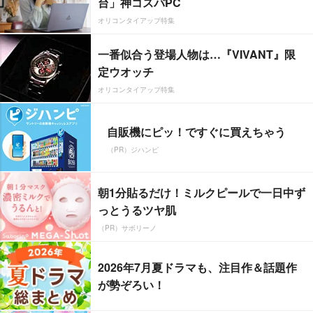
台」神コスパPC
オリコンタイアップ特集
一番似合う登場人物は…『VIVANT』限
定ウオッチ
オリコンタイアップ特集
自販機にピッ！ですぐに買えちゃう
（PR）ジハンピ
朝1分貼るだけ！ミルクピールで一日中ず
っとうるツヤ肌
（PR）サボリーノ
2026年7月夏ドラマも、注目作＆話題作
が勢ぞろい！