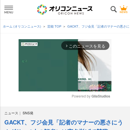
ホーム (オリコンニュース)
芸能 TOP
GACKT、フジ会見「記者のマナーの悪さ
このニュースを見る
arrow_forward_ios
Powered by 
GliaStudios
M
ニュース
SNS発
u
t
GACKT、フジ会見「記者のマナーの悪さにう
e