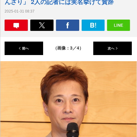
んざり」 2人の記者には実名挙げて賛辞
2025-01-31 08:37
（画像：3／4）
前へ
次へ