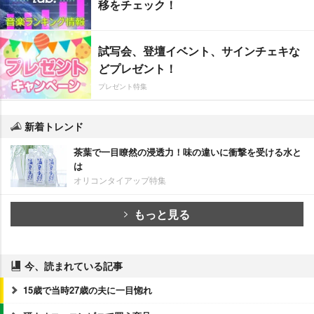
移をチェック！
試写会、登壇イベント、サインチェキな
どプレゼント！
プレゼント特集
新着トレンド
茶葉で一目瞭然の浸透力！味の違いに衝撃を受ける水と
は
オリコンタイアップ特集
もっと見る
今、読まれている記事
15歳で当時27歳の夫に一目惚れ