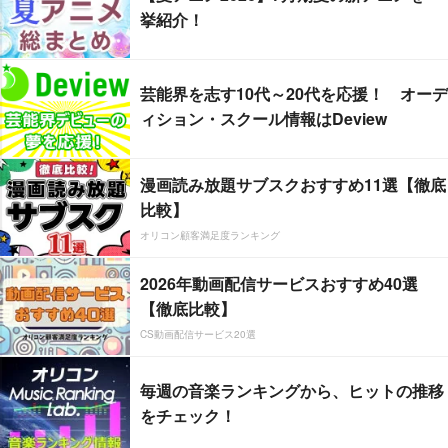
挙紹介！
芸能界を志す10代～20代を応援！ オーデ
ィション・スクール情報はDeview
漫画読み放題サブスクおすすめ11選【徹底
比較】
オリコン顧客満足度ランキング
2026年動画配信サービスおすすめ40選
【徹底比較】
CS動画配信サービス20選
毎週の音楽ランキングから、ヒットの推移
をチェック！