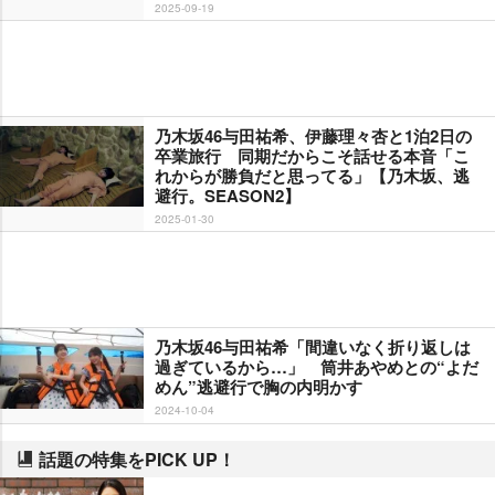
2025-09-19
乃木坂46与田祐希、伊藤理々杏と1泊2日の
卒業旅行 同期だからこそ話せる本音「こ
れからが勝負だと思ってる」【乃木坂、逃
避行。SEASON2】
2025-01-30
乃木坂46与田祐希「間違いなく折り返しは
過ぎているから…」 筒井あやめとの“よだ
めん”逃避行で胸の内明かす
2024-10-04
話題の特集をPICK UP！