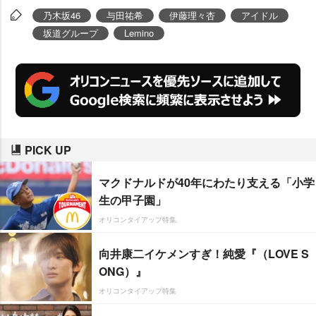
乃木坂46
与田祐希
伊藤理々杏
アイドル
坂道グループ
Lemino
PICK UP
マクドナルドが40年にわたり支える「小学
生の甲子園」
オリコンタイアップ特集
向井康二イケメンすぎ！純愛『（LOVE S
ONG）』
オリコンタイアップ特集