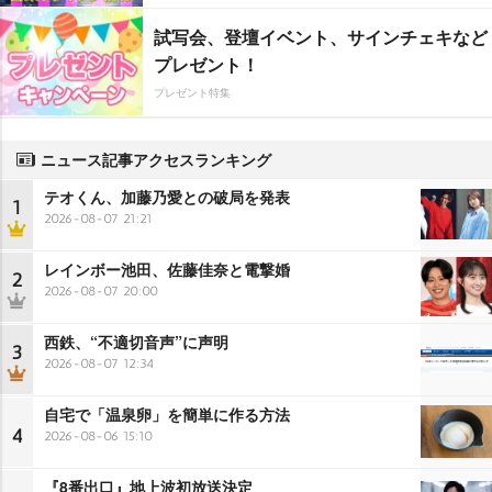
試写会、登壇イベント、サインチェキなど
プレゼント！
プレゼント特集
ニュース記事アクセスランキング
テオくん、加藤乃愛との破局を発表
1
2026-08-07 21:21
レインボー池田、佐藤佳奈と電撃婚
2
2026-08-07 20:00
西鉄、“不適切音声”に声明
3
2026-08-07 12:34
自宅で「温泉卵」を簡単に作る方法
4
2026-08-06 15:10
『8番出口』地上波初放送決定