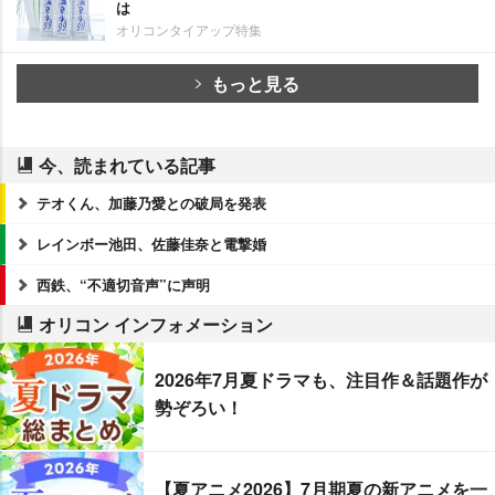
は
オリコンタイアップ特集
もっと見る
今、読まれている記事
テオくん、加藤乃愛との破局を発表
レインボー池田、佐藤佳奈と電撃婚
西鉄、“不適切音声”に声明
オリコン インフォメーション
2026年7月夏ドラマも、注目作＆話題作が
勢ぞろい！
【夏アニメ2026】7月期夏の新アニメを一