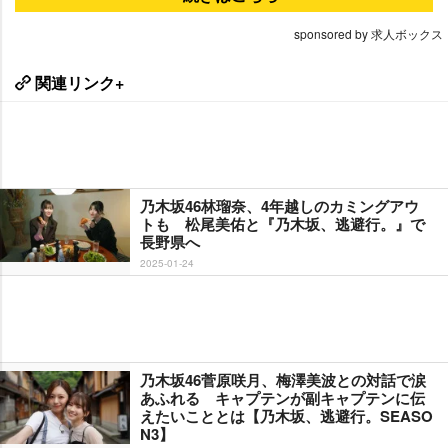
sponsored by 求人ボックス
関連リンク+
乃木坂46林瑠奈、4年越しのカミングアウ
トも 松尾美佑と『乃木坂、逃避行。』で
長野県へ
2025-01-24
乃木坂46菅原咲月、梅澤美波との対話で涙
あふれる キャプテンが副キャプテンに伝
えたいこととは【乃木坂、逃避行。SEASO
N3】