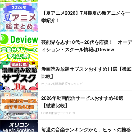
【夏アニメ2026】7月期夏の新アニメを一
挙紹介！
芸能界を志す10代～20代を応援！ オーデ
ィション・スクール情報はDeview
漫画読み放題サブスクおすすめ11選【徹底
比較】
オリコン顧客満足度ランキング
2026年動画配信サービスおすすめ40選
【徹底比較】
CS動画配信サービス20選
毎週の音楽ランキングから、ヒットの推移