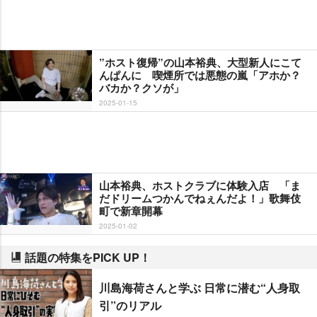
”ホスト復帰”の山本裕典、大型新人にこて
んぱんに 喫煙所では悪態の嵐「アホか？
バカか？クソが」
2025-01-15
山本裕典、ホストクラブに体験入店 「ま
だドリームつかんでねぇんだよ！」歌舞伎
町で新章開幕
2025-01-02
話題の特集をPICK UP！
川島海荷さんと学ぶ 日常に潜む“人身取
引”のリアル