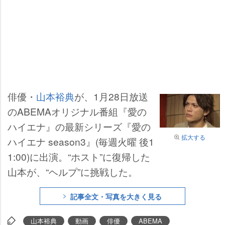
俳優・
山本裕典
が、1月28日放送
のABEMAオリジナル番組『愛の
ハイエナ』の最新シリーズ『愛の
拡大する
ハイエナ season3』(毎週火曜 後1
1:00)に出演。“ホスト”に復帰した
山本が、“ヘルプ”に挑戦した。
記事全文・写真を大きく見る
山本裕典
動画
俳優
ABEMA