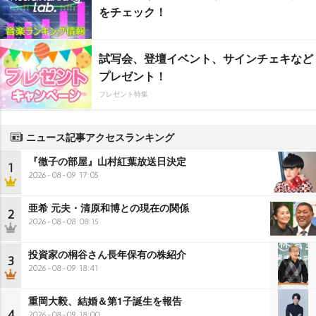
をチェック！
試写会、登壇イベント、サインチェキなど
プレゼント！
プレゼント特集
ニュース記事アクセスランキング
『徹子の部屋』山村紅葉放送日決定
1
2026-08-09 17:05
亜希 元夫・清原和博との現在の関係
2
2026-08-08 08:15
投資家の桐谷さん長年保有の株紹介
3
2026-08-09 18:41
重岡大毅、結婚＆第1子誕生を報告
4
2026-08-09 18:00