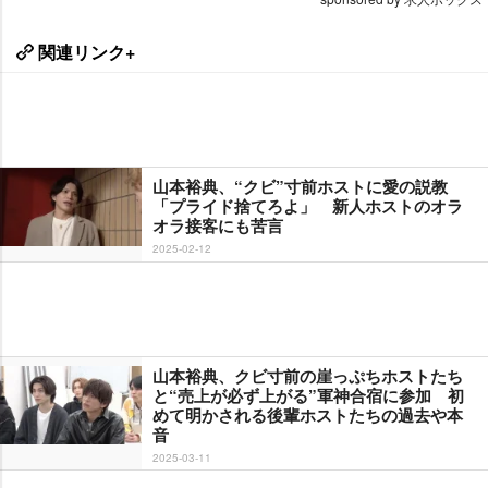
関連リンク+
山本裕典、“クビ”寸前ホストに愛の説教
「プライド捨てろよ」 新人ホストのオラ
オラ接客にも苦言
2025-02-12
山本裕典、クビ寸前の崖っぷちホストたち
と“売上が必ず上がる”軍神合宿に参加 初
めて明かされる後輩ホストたちの過去や本
音
2025-03-11