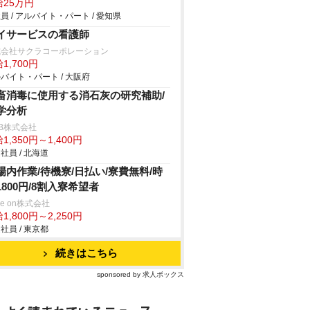
給25万円
員 / アルバイト・パート / 愛知県
イサービスの看護師
式会社サクラコーポレーション
1,700円
バイト・パート / 大阪府
畜消毒に使用する消石灰の研究補助/
学分析
B株式会社
1,350円～1,400円
社員 / 北海道
場内作業/待機寮/日払い/寮費無料/時
1800円/8割入寮希望者
ve on株式会社
1,800円～2,250円
社員 / 東京都
続きはこちら
sponsored by 求人ボックス