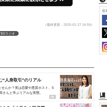
最
（最終更新：2025-01-27 16:59）
TBSラジオ
む“人身取引”のリアル
ませんか？実は恋愛や悪質ホスト、S
海荷さんと学ぶリアルな実態。