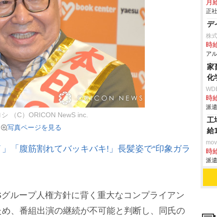
月
正社
デ
株
時給
アル
家
化
WD
時給
派遣
 （C）ORICON NewS inc.
工
写真ページを見る
給
mo
」「腹筋割れてバッキバキ!」長髪姿で“印象ガラ
時給
派遣
Sグループ人権方針に背く重大なコンプライアン
ため、番組出演の継続が不可能と判断し、同氏の