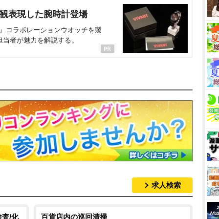
界観表現した腕時計登場
NT』コラボレーションウオッチを製
担当者が魅力を解説する。
求人検索
査/化
百貨店内の巡回清掃