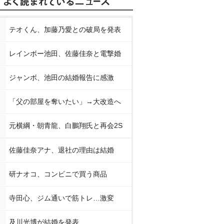
テオくん、加藤乃愛との破局を発表
レインボー池田、佐藤佳奈と電撃婚
ジャンボ、池田の結婚報告に感激
「父の部屋を奪いたい」→大改造へ
元横綱・朝青龍、白鵬翔氏と再会2S
佐藤佳奈アナ、退社の理由は結婚
研ナオコ、コンビニで買う商品
寺田心、ジム通いで筋トレ…激変
及川光博が結婚を発表