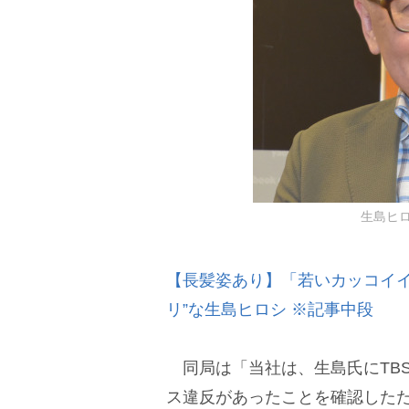
生島ヒロシ
【長髪姿あり】「若いカッコイイ
リ”な生島ヒロシ ※記事中段
同局は「当社は、生島氏にTB
ス違反があったことを確認した