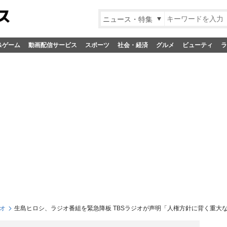
ニュース・特集
&ゲーム
動画配信サービス
スポーツ
社会・経済
グルメ
ビューティ
ラ
オ
生島ヒロシ、ラジオ番組を緊急降板 TBSラジオが声明「人権方針に背く重大