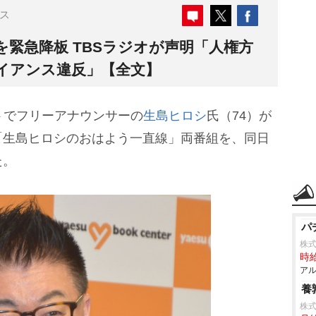
ス
緊急降板 TBSラジオが声明「人権方
イアンス違反」【全文】
トでフリーアナウンサーの
生島ヒロシ
氏（74）が
「生島ヒロシのおはよう一直線」両番組を、同日
た。
パ
株
時給
アル
養
株