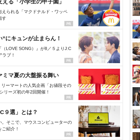
支える「小学生の甲子園」
与えられる「マクドナルド・ワッペ
指す
い”にキュンが止まらん！
OVE SONG）』が8／５よりJ:C
アラブ！
ァミマ夏の大盤振る舞い
ミリーマートの人気企画「お値段その
、シリーズ初の年2回開催！
C９選」とは？
い。そこで、マウスコンピューターの
をご紹介！