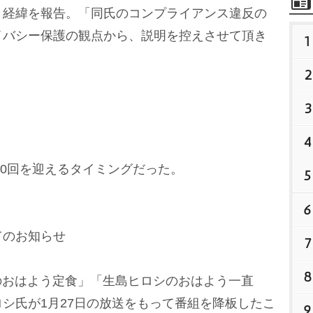
と経緯を報告。「同氏のコンプライアンス違反の
イバシー保護の観点から、説明を控えさせて頂き
1
2
3
4
00回を迎えるタイミングだった。
5
6
てのお知らせ
7
8
のおはよう定食」「生島ヒロシのおはよう一直
シ氏が1月27日の放送をもって番組を降板したこ
9