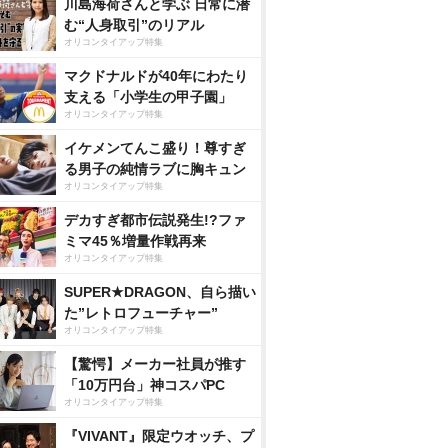
川島海荷さんと学ぶ 日常に潜
む“人身取引”のリアル
オリコンタイアップ特集
マクドナルドが40年にわたり
支える「小学生の甲子園」
オリコンタイアップ特集
イケメンてんこ盛り！尊すぎ
る男子の純情ラブに胸キュン
オリコンタイアップ特集
デカすぎ都市伝説発生!?ファ
ミマ45％増量作戦再来
オリコンタイアップ特集
SUPER★DRAGON、自ら描い
た”レトロフューチャー”
オリコンタイアップ特集
【驚愕】メーカー社員が推す
「10万円台」神コスパPC
オリコンタイアップ特集
『VIVANT』限定ウオッチ、プ