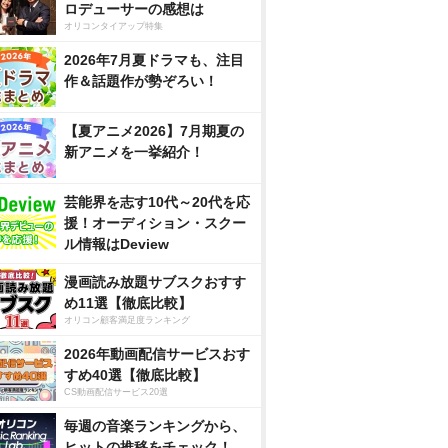
ロデューサーの感想は
オリコンタイアップ特集
2026年7月夏ドラマも、注目
作＆話題作が勢ぞろい！
【夏アニメ2026】7月期夏の
新アニメを一挙紹介！
芸能界を志す10代～20代を応
援！オーディション・スクー
ル情報はDeview
漫画読み放題サブスクおすす
め11選【徹底比較】
オリコン顧客満足度ランキング
2026年動画配信サービスおす
すめ40選【徹底比較】
CS動画配信サービス20選
毎週の音楽ランキングから、
ヒットの推移をチェック！