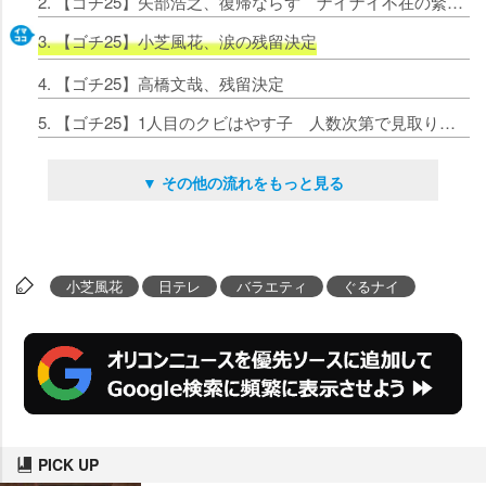
2. 【ゴチ25】矢部浩之、復帰ならず ナイナイ不在の緊急事態の可能性残る
3. 【ゴチ25】小芝風花、涙の残留決定
4. 【ゴチ25】高橋文哉、残留決定
5. 【ゴチ25】1人目のクビはやす子 人数次第で見取り図・盛山、小芝風花も圏内
▼ その他の流れをもっと見る
小芝風花
日テレ
バラエティ
ぐるナイ
PICK UP