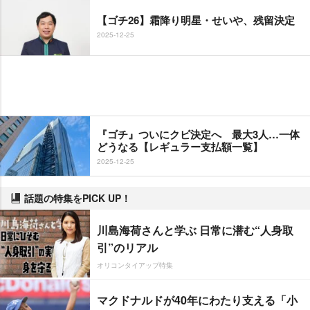
【ゴチ26】霜降り明星・せいや、残留決定
2025-12-25
『ゴチ』ついにクビ決定へ 最大3人…一体
どうなる【レギュラー支払額一覧】
2025-12-25
話題の特集をPICK UP！
川島海荷さんと学ぶ 日常に潜む“人身取
引”のリアル
オリコンタイアップ特集
マクドナルドが40年にわたり支える「小