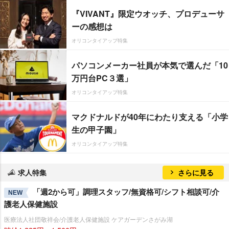
『VIVANT』限定ウオッチ、プロデューサ
ーの感想は
オリコンタイアップ特集
パソコンメーカー社員が本気で選んだ「10
万円台PC３選」
オリコンタイアップ特集
マクドナルドが40年にわたり支える「小学
生の甲子園」
オリコンタイアップ特集
求人特集
さらに見る
「週2から可」調理スタッフ/無資格可/シフト相談可/介
NEW
護老人保健施設
医療法人社団敬祥会/介護老人保健施設 ケアガーデンさがみ湖