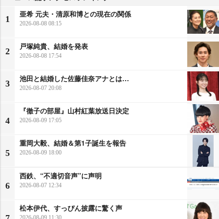
亜希 元夫・清原和博との現在の関係
1
2026-08-08 08:15
戸塚純貴、結婚を発表
2
2026-08-08 17:54
池田と結婚した佐藤佳奈アナとは…
3
2026-08-07 20:08
『徹子の部屋』山村紅葉放送日決定
4
2026-08-09 17:05
重岡大毅、結婚＆第1子誕生を報告
5
2026-08-09 18:00
西鉄、“不適切音声”に声明
6
2026-08-07 12:34
松本伊代、すっぴん披露に驚く声
7
2026-08-09 11:30