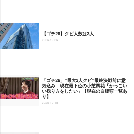
【ゴチ26】クビ人数は3人
2025-12-25
「ゴチ26」“最大3人クビ”最終決戦前に意
気込み 現在最下位の小芝風花「かっこい
い残り方をしたい」【現在の自腹額一覧あ
り】
2025-12-18