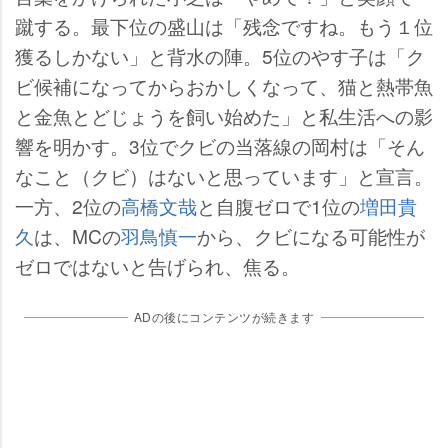
蹴する。最下位の盛山は「残念ですね。もう１位
獲るしかない」と背水の陣。5位のやす子は「ク
ビ候補になってからおかしくなって、猫と熱帯魚
と金魚とどじょうを飼い始めた」と私生活への影
響を明かす。3位でクビの当落線の岡村は「そん
なこと（クビ）はないと思っています」と宣言。
一方、2位の
高橋文哉
と自腹ゼロで1位の
増田貴
久
は、MCの
羽鳥慎一
から、クビになる可能性が
ゼロではないと告げられ、焦る。
ADの後にコンテンツが続きます