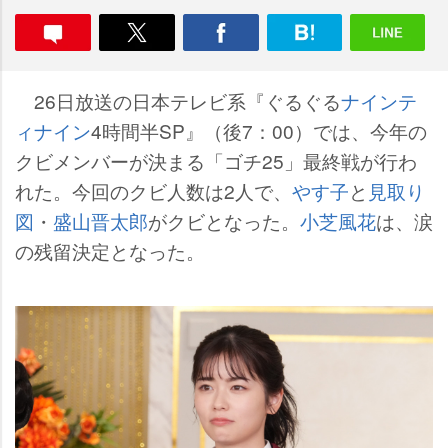
26日放送の日本テレビ系『ぐるぐる
ナインテ
ィナイン
4時間半SP』（後7：00）では、今年の
クビメンバーが決まる「ゴチ25」最終戦が行わ
れた。今回のクビ人数は2人で、
す子
と
見取り
図
・
盛山晋太郎
がクビとなった。
小芝風花
は、涙
の残留決定となった。