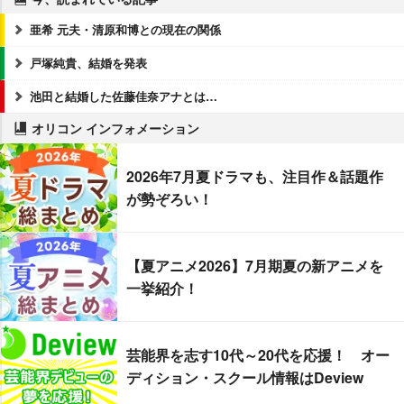
亜希 元夫・清原和博との現在の関係
戸塚純貴、結婚を発表
池田と結婚した佐藤佳奈アナとは…
オリコン インフォメーション
2026年7月夏ドラマも、注目作＆話題作
が勢ぞろい！
【夏アニメ2026】7月期夏の新アニメを
一挙紹介！
芸能界を志す10代～20代を応援！ オー
ディション・スクール情報はDeview