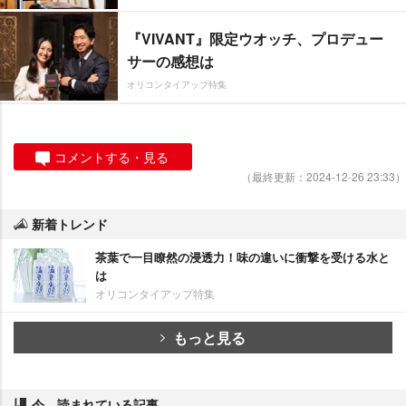
『VIVANT』限定ウオッチ、プロデュー
サーの感想は
オリコンタイアップ特集
コメントする・見る
（最終更新：2024-12-26 23:33）
新着トレンド
茶葉で一目瞭然の浸透力！味の違いに衝撃を受ける水と
は
オリコンタイアップ特集
もっと見る
今、読まれている記事