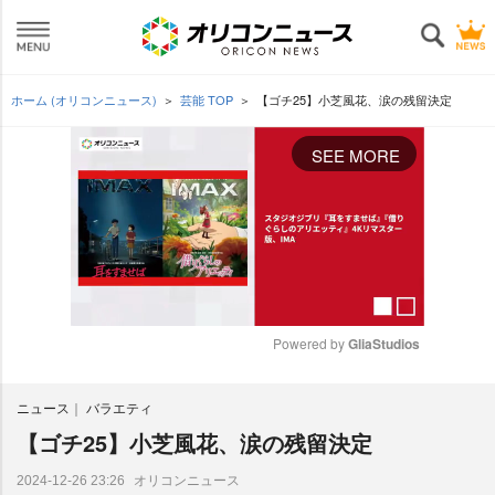
ホーム (オリコンニュース)
芸能 TOP
【ゴチ25】小芝風花、涙の残留決定
SEE MORE
Powered by 
GliaStudios
M
ニュース
バラエティ
u
t
【ゴチ25】小芝風花、涙の残留決定
e
オリコンニュース
2024-12-26 23:26